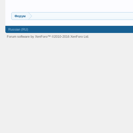
Форум
Russian (RU)
Forum software by XenForo™
©2010-2016 XenForo Ltd.