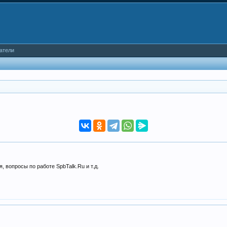
атели
, вопросы по работе SpbTalk.Ru и т.д.