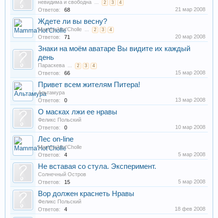
невидима и свободна
...
2
3
4
21 мар 2008
Ответов:
68
Ждете ли вы весну?
Mamma'Hot'Cholle
...
2
3
4
20 мар 2008
Ответов:
71
Знаки на моём аватаре Вы видите их каждый
день
Параскева
...
2
3
4
15 мар 2008
Ответов:
66
Привет всем жителям Питера!
Альтамура
13 мар 2008
Ответов:
0
О масках лжи ее нравы
Феликс Польский
10 мар 2008
Ответов:
0
Лес on-line
Mamma'Hot'Cholle
5 мар 2008
Ответов:
4
Не вставая со стула. Эксперимент.
Солнечный Остров
5 мар 2008
Ответов:
15
Вор должен краснеть Нравы
Феликс Польский
18 фев 2008
Ответов:
4