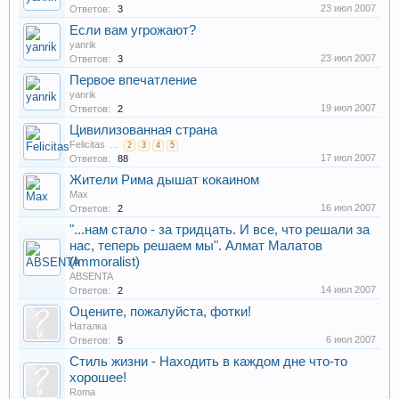
23 июл 2007
Ответов:
3
Если вам угрожают?
yanrik
23 июл 2007
Ответов:
3
Первое впечатление
yanrik
19 июл 2007
Ответов:
2
Цивилизованная страна
Felicitas
...
2
3
4
5
17 июл 2007
Ответов:
88
Жители Рима дышат кокаином
Max
16 июл 2007
Ответов:
2
"...нам стало - за тридцать. И все, что решали за
нас, теперь решаем мы". Алмат Малатов
(Immoralist)
ABSENTA
14 июл 2007
Ответов:
2
Оцените, пожалуйста, фотки!
Наталка
6 июл 2007
Ответов:
5
Стиль жизни - Находить в каждом дне что-то
хорошее!
Roma