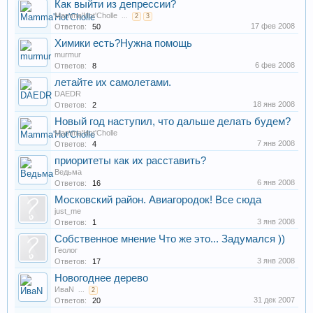
Как выйти из депрессии?
Mamma'Hot'Cholle
...
2
3
17 фев 2008
Ответов:
50
Химики есть?Нужна помощь
murmur
6 фев 2008
Ответов:
8
летайте их самолетами.
DAEDR
18 янв 2008
Ответов:
2
Новый год наступил, что дальше делать будем?
Mamma'Hot'Cholle
7 янв 2008
Ответов:
4
приоритеты как их расставить?
Ведьма
6 янв 2008
Ответов:
16
Московский район. Авиагородок! Все сюда
just_me
3 янв 2008
Ответов:
1
Собственное мнение Что же это... Задумался ))
Геолог
3 янв 2008
Ответов:
17
Новогоднее дерево
ИваN
...
2
31 дек 2007
Ответов:
20