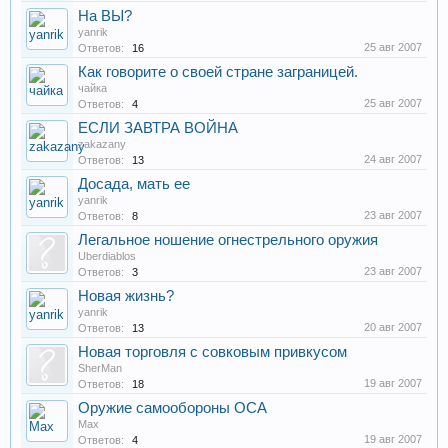
На ВЫ?
yanrik
25 авг 2007
Ответов:
16
Как говорите о своей стране заграницей.
чайка
25 авг 2007
Ответов:
4
ЕСЛИ ЗАВТРА ВОЙНА
zakazany
24 авг 2007
Ответов:
13
Досада, мать ее
yanrik
23 авг 2007
Ответов:
8
Легальное ношение огнестрельного оружия
Uberdiablos
23 авг 2007
Ответов:
3
Новая жизнь?
yanrik
20 авг 2007
Ответов:
13
Новая торговля с совковым привкусом
SherMan
19 авг 2007
Ответов:
18
Оружие самообороны ОСА
Max
19 авг 2007
Ответов:
4