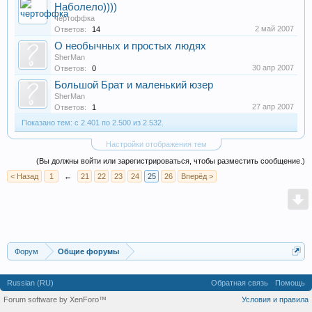
Наболело))))
чертоффка
2 май 2007
Ответов:
14
О необычных и простых людях
SherMan
30 апр 2007
Ответов:
0
Большой Брат и маленький юзер
SherMan
27 апр 2007
Ответов:
1
Показано тем: с 2.401 по 2.500 из 2.532.
Настройки отображения тем
(Вы должны войти или зарегистрироваться, чтобы разместить сообщение.)
< Назад
1
←
21
22
23
24
25
26
Вперёд >
Форум
Общие форумы
Russian (RU)
Обратная связь
Помощь
Forum software by XenForo™
Условия и правила