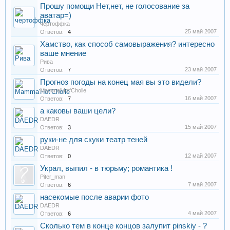
Прошу помощи Нет,нет, не голосование за
аватар=)
чертоффка
25 май 2007
Ответов:
4
Хамство, как способ самовыражения? интересно
ваше мнение
Рива
23 май 2007
Ответов:
7
Прогноз погоды на конец мая вы это видели?
Mamma'Hot'Cholle
16 май 2007
Ответов:
7
а каковы ваши цели?
DAEDR
15 май 2007
Ответов:
3
руки-не для скуки театр теней
DAEDR
12 май 2007
Ответов:
0
Украл, выпил - в тюрьму; романтика !
Piter_man
7 май 2007
Ответов:
6
насекомые после аварии фото
DAEDR
4 май 2007
Ответов:
6
Сколько тем в конце концов залупит pinskiy - ?