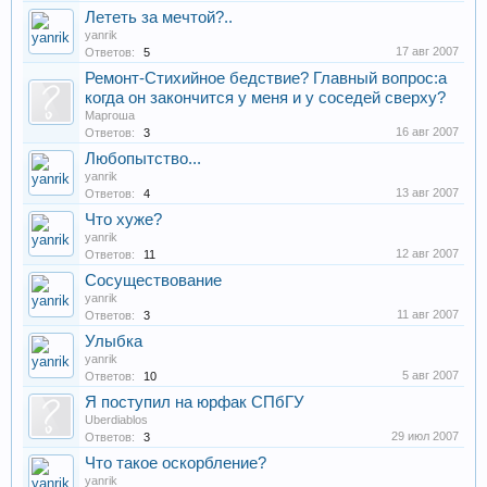
Лететь за мечтой?..
yanrik
17 авг 2007
Ответов:
5
Ремонт-Стихийное бедствие? Главный вопрос:а
когда он закончится у меня и у соседей сверху?
Маргоша
16 авг 2007
Ответов:
3
Любопытство...
yanrik
13 авг 2007
Ответов:
4
Что хуже?
yanrik
12 авг 2007
Ответов:
11
Сосуществование
yanrik
11 авг 2007
Ответов:
3
Улыбка
yanrik
5 авг 2007
Ответов:
10
Я поступил на юрфак СПбГУ
Uberdiablos
29 июл 2007
Ответов:
3
Что такое оскорбление?
yanrik