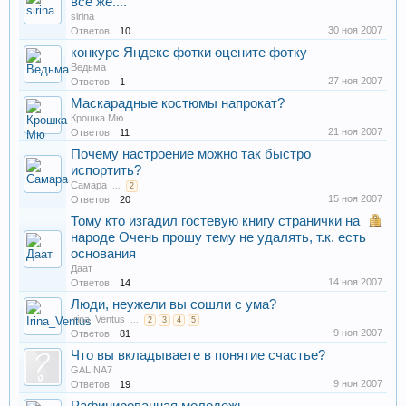
все же....
sirina
30 ноя 2007
Ответов:
10
конкурс Яндекс фотки оцените фотку
Ведьма
27 ноя 2007
Ответов:
1
Маскарадные костюмы напрокат?
Крошка Мю
21 ноя 2007
Ответов:
11
Почему настроение можно так быстро
испортить?
Самара
...
2
15 ноя 2007
Ответов:
20
Тому кто изгадил гостевую книгу странички на
народе Очень прошу тему не удалять, т.к. есть
основания
Даат
14 ноя 2007
Ответов:
14
Люди, неужели вы сошли с ума?
Irina_Ventus
...
2
3
4
5
9 ноя 2007
Ответов:
81
Что вы вкладываете в понятие счастье?
GALINA7
9 ноя 2007
Ответов:
19