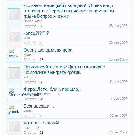
кто знает немецкий свободно? Очень надо
отправить в Германию письмо на немецком
языке Вопрос жизни и
Donna_Anita
25 сен 2007
Ответов:
3
копец?!?!?!?
firza
20 сен 2007
Ответов:
10
Осень-дождливая пора
луша
13 сен 2007
Ответов:
18
Проголосуйте за мои фото на конкурсе.
Помогмите выиграть фотик.
vaksa-85
11 сен 2007
Ответов:
3
Жара. Лето, блин, пришло...
Mamma'Hot'Cholle
...
2
4 сен 2007
Ответов:
37
Безнадежда ...
yanrik
30 авг 2007
Ответов:
11
матерные словА!
maz
...
2
29 авг 2007
Ответов:
21