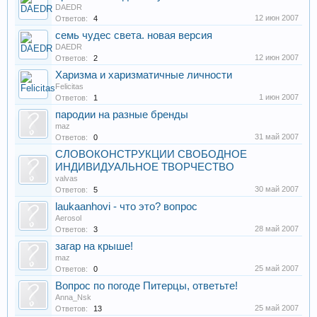
DAEDR
12 июн 2007
Ответов:
4
семь чудес света. новая версия
DAEDR
12 июн 2007
Ответов:
2
Харизма и харизматичные личности
Felicitas
1 июн 2007
Ответов:
1
пародии на разные бренды
maz
31 май 2007
Ответов:
0
СЛОВОКОНСТРУКЦИИ СВОБОДНОЕ
ИНДИВИДУАЛЬНОЕ ТВОРЧЕСТВО
valvas
30 май 2007
Ответов:
5
laukaanhovi - что это? вопрос
Aerosol
28 май 2007
Ответов:
3
загар на крыше!
maz
25 май 2007
Ответов:
0
Вопрос по погоде Питерцы, ответьте!
Anna_Nsk
25 май 2007
Ответов:
13