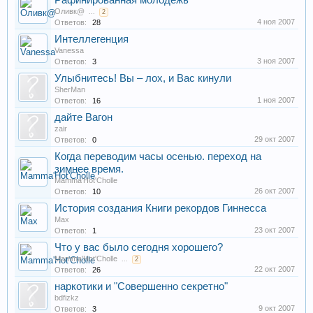
Рафинированная молодежь
Оливк@
...
2
4 ноя 2007
Ответов:
28
Интеллегенция
Vanessa
3 ноя 2007
Ответов:
3
Улыбнитесь! Вы – лох, и Вас кинули
SherMan
1 ноя 2007
Ответов:
16
дайте Вагон
zair
29 окт 2007
Ответов:
0
Когда переводим часы осенью. переход на
зимнее время.
Mamma'Hot'Cholle
26 окт 2007
Ответов:
10
История создания Книги рекордов Гиннесса
Max
23 окт 2007
Ответов:
1
Что у вас было сегодня хорошего?
Mamma'Hot'Cholle
...
2
22 окт 2007
Ответов:
26
наркотики и "Совершенно секретно"
bdfizkz
9 окт 2007
Ответов:
3