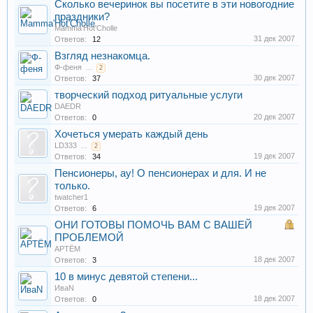
Сколько вечеринок вы посетите в эти новогодние
праздники?
Mamma'Hot'Cholle
31 дек 2007
Ответов:
12
Взгляд незнакомца.
Ф-феня
...
2
30 дек 2007
Ответов:
37
творческий подход ритуальные услуги
DAEDR
20 дек 2007
Ответов:
0
Хочеться умерать каждый день
LD333
...
2
19 дек 2007
Ответов:
34
Пенсионеры, ау! О пенсионерах и для. И не
только.
twatcher1
19 дек 2007
Ответов:
6
ОНИ ГОТОВЫ ПОМОЧЬ ВАМ С ВАШЕЙ
ПРОБЛЕМОЙ
АРТЁМ
18 дек 2007
Ответов:
3
10 в минус девятой степени...
ИваN
18 дек 2007
Ответов:
0