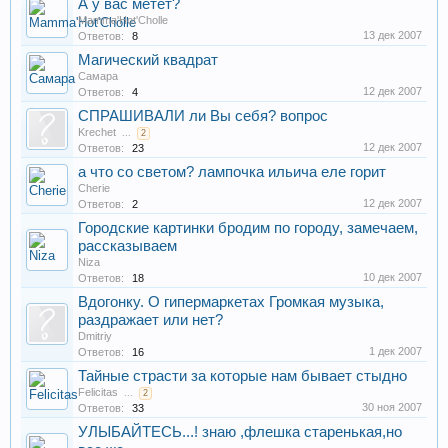
А у вас метет?
Mamma'Hot'Cholle
13 дек 2007
Ответов:
8
Магический квадрат
Самара
12 дек 2007
Ответов:
4
СПРАШИВАЛИ ли Вы себя? вопрос
Krechet
...
2
12 дек 2007
Ответов:
23
а что со светом? лампочка ильича еле горит
Cherie
12 дек 2007
Ответов:
2
Городские картинки бродим по городу, замечаем,
рассказываем
Niza
10 дек 2007
Ответов:
18
Вдогонку. О гипермаркетах Громкая музыка,
раздражает или нет?
Dmitriy
1 дек 2007
Ответов:
16
Тайные страсти за которые нам бывает стыдно
Felicitas
...
2
30 ноя 2007
Ответов:
33
УЛЫБАЙТЕСЬ...! знаю ,флешка старенькая,но