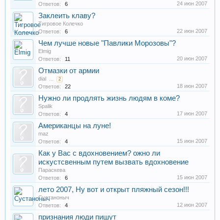
24 июн 2007
Ответов:
6
Заклеить клаву?
Тигровое Колечко
22 июн 2007
Ответов:
6
Чем лучше новые "Павлики Морозовы"?
Elmig
20 июн 2007
Ответов:
11
Отмазки от армии
dial
...
2
18 июн 2007
Ответов:
22
Нужно ли продлять жизнь людям в коме?
Spalik
17 июн 2007
Ответов:
4
Американцы на луне!
maz
15 июн 2007
Ответов:
4
Как у Вас с вдохновением? ожно ли
искустсвенным путем вызвать вдохновение
Параскева
15 июн 2007
Ответов:
6
лето 2007, Ну вот и открыт пляжный сезон!!!
Сустаноныч
12 июн 2007
Ответов:
4
признания люди пишут