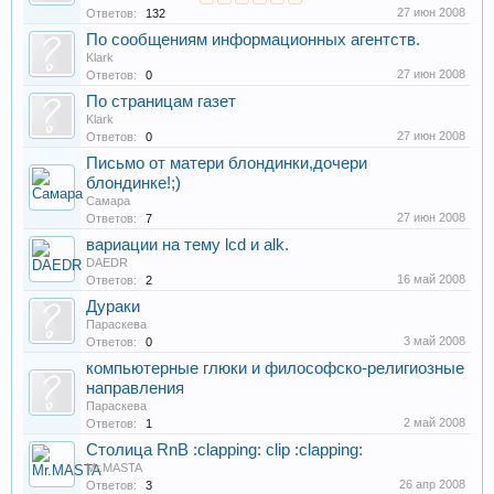
27 июн 2008
Ответов:
132
По сообщениям информационных агентств.
Klark
27 июн 2008
Ответов:
0
По страницам газет
Klark
27 июн 2008
Ответов:
0
Письмо от матери блондинки,дочери
блондинке!;)
Самара
27 июн 2008
Ответов:
7
вариации на тему lcd и alk.
DAEDR
16 май 2008
Ответов:
2
Дураки
Параскева
3 май 2008
Ответов:
0
компьютерные глюки и философско-религиозные
направления
Параскева
2 май 2008
Ответов:
1
Столица RnB :clapping: clip :clapping:
Mr.MASTA
26 апр 2008
Ответов:
3