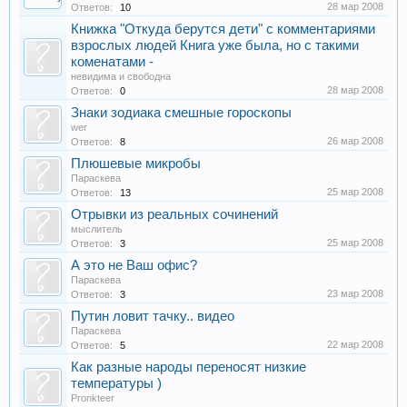
28 мар 2008
Ответов:
10
Книжка "Откуда берутся дети" с комментариями
взрослых людей Книга уже была, но с такими
коменатами -
невидима и свободна
28 мар 2008
Ответов:
0
Знаки зодиака смешные гороскопы
wer
26 мар 2008
Ответов:
8
Плюшевые микробы
Параскева
25 мар 2008
Ответов:
13
Отрывки из реальных сочинений
мыслитель
25 мар 2008
Ответов:
3
А это не Ваш офис?
Параскева
23 мар 2008
Ответов:
3
Путин ловит тачку.. видео
Параскева
22 мар 2008
Ответов:
5
Как разные народы переносят низкие
температуры )
Pronkteer