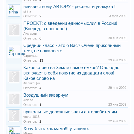
неизвестному АВТОРУ - респект и уважуха !
sirina
3 фев 2009
Ответов:
2
ПРОЕКТ: о введении единомыслия в России!
(Вперед, в прошлое!)
Лимарев
30 янв 2009
Ответов:
0
Средний класс - это о Вас? Очень прикольный
тест, не пожалеете
Стрекоза
29 янв 2009
Ответов:
13
Какое слово на Земле самое ёмкое? Оно одно
включает в себя понятие из двадцати слов!
Какое слово на
ФеликсЦик
29 янв 2009
Ответов:
4
Воздушный аквариум
Anissa
23 янв 2009
Ответов:
1
прикольные дорожные знаки автолюбителям
vovan1016
22 янв 2009
Ответов:
2
Хочу быть как мама!!! утащило.
Milana