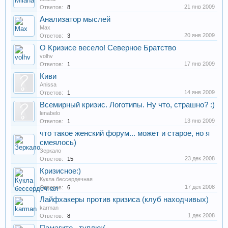
21 янв 2009
Ответов:
8
Анализатор мыслей
Max
20 янв 2009
Ответов:
3
О Кризисе весело! Северное Братство
volhv
17 янв 2009
Ответов:
1
Киви
Anissa
14 янв 2009
Ответов:
1
Всемирный кризис. Логотипы. Ну что, страшно? :)
lenabelo
13 янв 2009
Ответов:
1
что такое женский форум... может и старое, но я
смеялось)
Зеркало
23 дек 2008
Ответов:
15
Кризисное:)
Кукла бессердечная
17 дек 2008
Ответов:
6
Лайфхакеры против кризиса (клуб находчивых)
karman
1 дек 2008
Ответов:
8