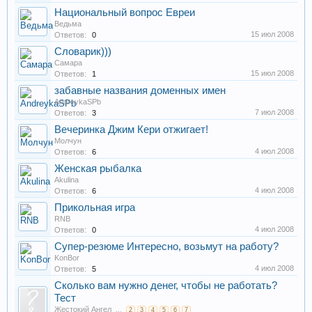
Национальный вопрос Евреи
Ведьма
15 июл 2008
Ответов:
0
Словарик)))
Самара
15 июл 2008
Ответов:
1
забавные названия доменных имен
AndreykaSPb
7 июл 2008
Ответов:
3
Вечеринка Джим Кери отжигает!
Молчун
4 июл 2008
Ответов:
6
Женская рыбалка
Akulina
4 июл 2008
Ответов:
6
Прикольная игра
RNB
4 июл 2008
Ответов:
0
Супер-резюме Интересно, возьмут на работу?
KonBor
4 июл 2008
Ответов:
5
Сколько вам нужно денег, чтобы не работать?
Тест
Жестокий Ангел
...
2
3
4
5
6
7