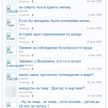
19 мар 2008
Ответов:
5
на смерть поэта кранты жигану
DAEDR
6 мар 2008
Ответов:
4
Если бы женщины были хозяевами жизни...
Чара
24 фев 2008
Ответов:
9
история одно соревнования по дзюдо
Eldan
18 фев 2008
Ответов:
6
Премия за соблюдение безопасности труда
Max
4 фев 2008
Ответов:
0
Забавно :) /Возможно, кто-то и читал/
kalamazaza
22 янв 2008
Ответов:
0
какое самое эротичное телевидение в мире?
DAEDR
20 янв 2008
Ответов:
0
анекдоты на тему: "Доктор, я ещё жив?"
мыслитель
15 янв 2008
Ответов:
5
...Ну не знаю , не знаю....хотя похоже... детям до
16 лет, не читать !