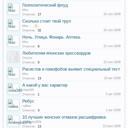
Геополитический флуд
Max
16 сен 2008
Ответов:
17
Сколько стоит твой труп
Max
...
2
16 сен 2008
Ответов:
32
Ночь. Улица. Фонарь. Аптека.
Max
15 сен 2008
Ответов:
8
Любителям японских кроссвордов
OnLine
10 сен 2008
Ответов:
0
Расистов и гомофобов выявит специальный тест
Max
18 авг 2008
Ответов:
13
А какой у вас характер
viola349
5 авг 2008
Ответов:
1
Ребус
чайка
1 авг 2008
Ответов:
3
10 лучших женских отмазок расшифровка
AndreykaSPb
23 июл 2008
Ответов:
13