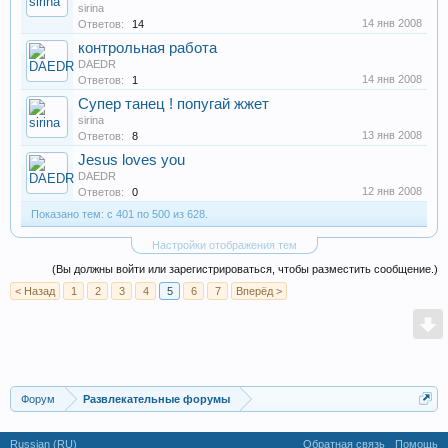
sirina
14 янв 2008
Ответов:
14
контрольная работа
DAEDR
14 янв 2008
Ответов:
1
Супер танец ! попугай жжет
sirina
13 янв 2008
Ответов:
8
Jesus loves you
DAEDR
12 янв 2008
Ответов:
0
Показано тем: с 401 по 500 из 628.
Настройки отображения тем
(Вы должны войти или зарегистрироваться, чтобы разместить сообщение.)
< Назад
1
2
3
4
5
6
7
Вперёд >
Форум
Развлекательные форумы
Russian (RU)
Обратная связь
Помощь