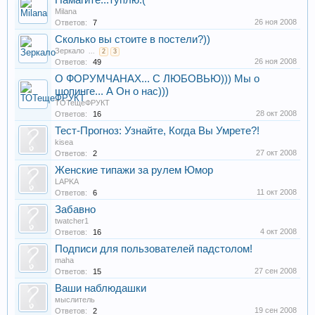
Памагите...туплю:(
Milana
26 ноя 2008
Ответов:
7
Сколько вы стоите в постели?))
Зеркало
...
2
3
26 ноя 2008
Ответов:
49
О ФОРУМЧАНАХ... С ЛЮБОВЬЮ))) Мы о
шопинге... А Он о нас)))
ТОТещеФРУКТ
28 окт 2008
Ответов:
16
Тест-Прогноз: Узнайте, Когда Вы Умрете?!
kisea
27 окт 2008
Ответов:
2
Женские типажи за рулем Юмор
LAPKA
11 окт 2008
Ответов:
6
Забавно
twatcher1
4 окт 2008
Ответов:
16
Подписи для пользователей падстолом!
maha
27 сен 2008
Ответов:
15
Ваши наблюдашки
мыслитель
19 сен 2008
Ответов:
2