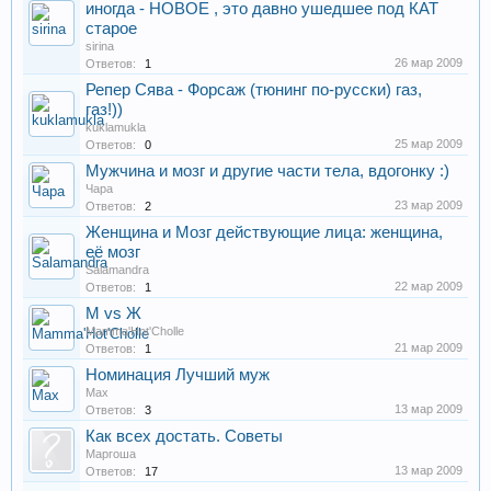
иногда - НОВОЕ , это давно ушедшее под КАТ
старое
sirina
26 мар 2009
Ответов:
1
Репер Сява - Форсаж (тюнинг по-русски) газ,
газ!))
kuklamukla
25 мар 2009
Ответов:
0
Мужчина и мозг и другие части тела, вдогонку :)
Чара
23 мар 2009
Ответов:
2
Женщина и Мозг действующие лица: женщина,
её мозг
Salamandra
22 мар 2009
Ответов:
1
M vs Ж
Mamma'Hot'Cholle
21 мар 2009
Ответов:
1
Номинация Лучший муж
Max
13 мар 2009
Ответов:
3
Как всех достать. Советы
Маргоша
13 мар 2009
Ответов:
17