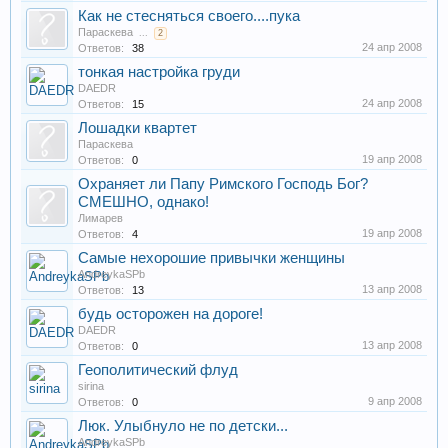
Как не стесняться своего....пука
Параскева
...
2
24 апр 2008
Ответов:
38
тонкая настройка груди
DAEDR
24 апр 2008
Ответов:
15
Лошадки квартет
Параскева
19 апр 2008
Ответов:
0
Охраняет ли Папу Римского Господь Бог?
СМЕШНО, однако!
Лимарев
19 апр 2008
Ответов:
4
Самые нехорошие привычки женщины
AndreykaSPb
13 апр 2008
Ответов:
13
будь осторожен на дороге!
DAEDR
13 апр 2008
Ответов:
0
Геополитический флуд
sirina
9 апр 2008
Ответов:
0
Люк. Улыбнуло не по детски...
AndreykaSPb