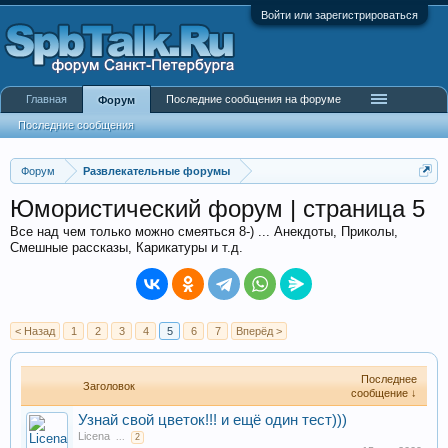
Войти или зарегистрироваться
Главная
Последние сообщения на форуме
Форум
Последние сообщения
Форум
Развлекательные форумы
Юмористический форум | страница 5
Все над чем только можно смеяться 8-) ... Анекдоты, Приколы,
Смешные рассказы, Карикатуры и т.д.
< Назад
1
2
3
4
5
6
7
Вперёд >
Последнее
Заголовок
сообщение ↓
Узнай свой цветок!!! и ещё один тест)))
Licena
...
2