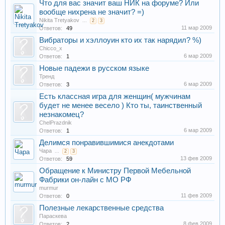
Что для вас значит ваш НИК на форуме? Или
вообще нихрена не значит? =)
Nikita Tretyakov
...
2
3
11 мар 2009
Ответов:
49
Вибраторы и хэллоуин кто их так нарядил? %)
Chicco_x
6 мар 2009
Ответов:
1
Новые падежи в русском языке
Тренд
6 мар 2009
Ответов:
3
Есть классная игра для женщин( мужчинам
будет не менее весело ) Кто ты, таинственный
незнакомец?
ChelPrazdnik
6 мар 2009
Ответов:
1
Делимся понравившимися анекдотами
Чара
...
2
3
13 фев 2009
Ответов:
59
Обращение к Министру Первой Мебельной
Фабрики он-лайн с МО РФ
murmur
11 фев 2009
Ответов:
0
Полезные лекарственные средства
Параскева
8 фев 2009
Ответов:
2