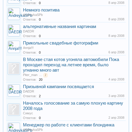
8 апр 2008
Ответов:
0
Немного позитива
AndreykaSPb
8 апр 2008
Ответов:
0
альтернативные названия картинам
DAEDR
8 апр 2008
Ответов:
0
Прикольные свадебные фотографии
Annja!!!
6 апр 2008
Ответов:
0
В Москве стая котов угоняла автомобили Пока
проходил переход на летнее время, было
угнанно много авт
Piter_man
...
2
4 апр 2008
Ответов:
20
Призывной кампании посвящается
DAEDR
3 апр 2008
Ответов:
2
Началось голосование за самую плохую картину
2008 года
Симус
2 апр 2008
Ответов:
0
Менеджер по работе с клиентами блондинка
AndreykaSPb