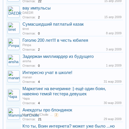
15 апр 2009
Ответов:
22
вау импульсы
DAEDR
15 апр 2009
Ответов:
2
Сумасшедший патлатый казак
tirret
8 апр 2009
Ответов:
0
Гоголю 200 лет!!! в честь юбилея
Pimpa
3 апр 2009
Ответов:
2
Задержан миллиардер из будущего
ansha
1 апр 2009
Ответов:
0
Интересно учат в школе!
manan
31 мар 2009
Ответов:
4
Маркетинг на вечеринке :) ещё один боян,
навеяно темой тестера девушек
Чара
30 мар 2009
Ответов:
4
Анекдоты про блондинок
Mamma'Hot'Cholle
...
2
29 мар 2009
Ответов:
21
Кто ты, Воин интернета? может уже было ...но