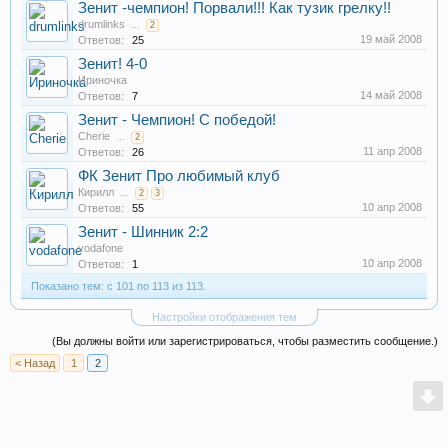
Зенит -чемпион! Порвали!!! Как тузик грелку!!
drumlinks
...
2
19 май 2008
Ответов:
25
Зенит! 4-0
Ириночка
14 май 2008
Ответов:
7
Зенит - Чемпион! С победой!
Cherie
...
2
11 апр 2008
Ответов:
26
ФК Зенит Про любимый клуб
Кирилл
...
2
3
10 апр 2008
Ответов:
55
Зенит - Шинник 2:2
vodafone
10 апр 2008
Ответов:
1
Показано тем: с 101 по 113 из 113.
Настройки отображения тем
(Вы должны войти или зарегистрироваться, чтобы разместить сообщение.)
< Назад
1
2