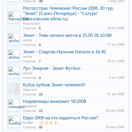
2 мар 2009
Ответов:
39
Росгосстрах Чемпионат России 2008, 20 тур,
"Зенит" (Санкт-Петербург) - "Сатурн"
(Московская область)
HarveyDent
29 окт 2008
Ответов:
5
Зенит - Томь начало матча в 15.00 26.10.08г
ansha
27 окт 2008
Ответов:
9
Зенит - Спартак-Нальчик Начало в 16.45
ansha
18 окт 2008
Ответов:
7
Луч Энергия - Зенит Футбол
ansha
6 окт 2008
Ответов:
4
Кубок кубков Зенит-чемпион!!!
Маргоша
31 авг 2008
Ответов:
18
Нидерланды выиграют ЧЕ2008
плюшкин
26 июн 2008
Ответов:
15
Евро-2008 на что надеяться России?
KonBor
...
2
3
4
5
20 июн 2008
Ответов:
95