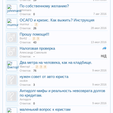
Ответов:
19
По собственному желанию?
johnmans
7 авг 2016
Ответов:
0
ОСАГО и кризис. Как выжить? Инструкция
murmur
...
2
28 июл 2016
Ответов:
26
Прошу помощи!!!
Bor62
...
2
3
13 июл 2016
Ответов:
43
Налоговая проверка
Александр Савельев
Н/Д
Ответов:
–
Два метра на человека, как на кладбище.
!Виктор!
...
2
3
4
9 июл 2016
Ответов:
76
нужен совет от авто юриста
osokin
9 июл 2016
Ответов:
3
Антидолг-мифы и реальность невозврата долгов
по кредитам.
Антидолг
9 июл 2016
Ответов:
0
маленький вопрос к юристам