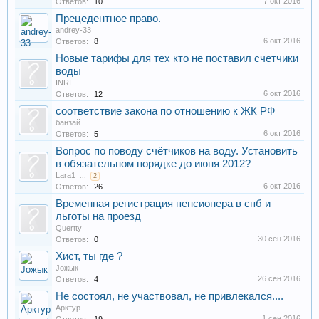
7 окт 2016
Ответов:
10
Прецедентное право.
andrey-33
6 окт 2016
Ответов:
8
Новые тарифы для тех кто не поставил счетчики
воды
INRI
6 окт 2016
Ответов:
12
соответствие закона по отношению к ЖК РФ
банзай
6 окт 2016
Ответов:
5
Вопрос по поводу счётчиков на воду. Установить
в обязательном порядке до июня 2012?
Lara1
...
2
6 окт 2016
Ответов:
26
Временная регистрация пенсионера в спб и
льготы на проезд
Quertty
30 сен 2016
Ответов:
0
Хист, ты где ?
Joжык
26 сен 2016
Ответов:
4
Не состоял, не участвовал, не привлекался....
Арктур
1 сен 2016