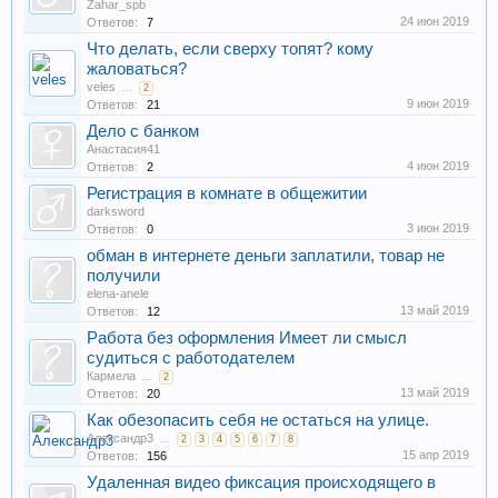
Zahar_spb
24 июн 2019
Ответов:
7
Что делать, если сверху топят? кому
жаловаться?
veles
...
2
9 июн 2019
Ответов:
21
Дело с банком
Анастасия41
4 июн 2019
Ответов:
2
Регистрация в комнате в общежитии
darksword
3 июн 2019
Ответов:
0
обман в интернете деньги заплатили, товар не
получили
elena-anele
13 май 2019
Ответов:
12
Работа без оформления Имеет ли смысл
судиться с работодателем
Кармела
...
2
13 май 2019
Ответов:
20
Как обезопасить себя не остаться на улице.
Александр3
...
2
3
4
5
6
7
8
15 апр 2019
Ответов:
156
Удаленная видео фиксация происходящего в