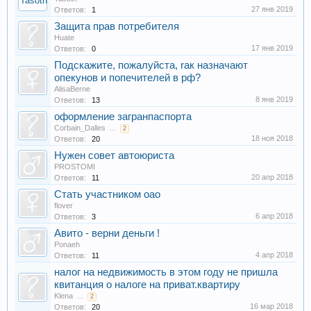
27 янв 2019
Ответов:
1
Защита прав потребителя
Huate
17 янв 2019
Ответов:
0
Подскажите, пожалуйста, rак назначают
опекунов и попечителей в рф?
AlisaBerne
8 янв 2019
Ответов:
13
оформление загранпаспорта
Corbain_Dalles
...
2
18 ноя 2018
Ответов:
20
Нужен совет автоюриста
PROSTOMI
20 апр 2018
Ответов:
11
Стать участником оао
flover
6 апр 2018
Ответов:
3
Авито - верни деньги !
Ponaeh
4 апр 2018
Ответов:
11
налог на недвижимость в этом году не пришла
квитанция о налоге на приват.квартиру
Klena
...
2
16 мар 2018
Ответов:
20