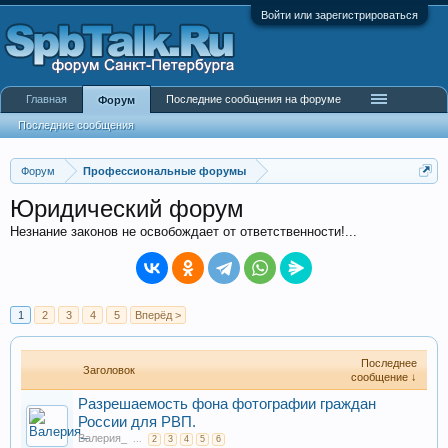
Войти или зарегистрироваться
Главная
Последние сообщения на форуме
Форум
Последние сообщения
Форум
Профессиональные форумы
Юридический форум
Незнание законов не освобождает от ответственности!...
1
2
3
4
5
Вперёд >
Последнее
Заголовок
сообщение ↓
Разрешаемость фона фотографии граждан
России для РВП.
Валерия_
...
2
3
4
5
6