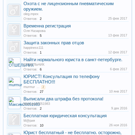
Охота с не лицензионным пневматическим
оружием.
oleg.mpex
25 фев 2017
Ответов:
2
Временна регистрация
Оля Назарова
13 фев 2017
Ответов:
5
Защита законных прав отцов
happiness111
12 фев 2017
Ответов:
1
Найти нормального юриста в санкт-петербурге.
ОТШЕЛЬНИК
6 фев 2017
Ответов:
6
ЮРИСТ! Консультация по телефону
БЕСПЛАТНО!!!
murmur
...
2
10 янв 2017
Ответов:
27
Выписали два штрафа без протокола!
Максим20051983
9 дек 2016
Ответов:
2
Бесплатная юридическая консультация
М@рия
26 ноя 2016
Ответов:
10
Юрист бесплатный - не бесплатно. осторожно,