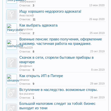
Зоогуманист
13 июн 2020
Ответов:
3
Ищу хорошего недорогого адвоката!
Анастаси@
26 мар 2020
Ответов:
11
Как выбрать адвоката
Никусёнок
25 ноя 2019
Ответов:
2
Военные пенсии: право получения, оформление
и размер. частичная работа на гражданке.
sasha1029
23 окт 2019
Ответов:
8
Скачок в сети, сгорели бытовые приборы в
квартире
ДенДеныч
8 сен 2019
Ответов:
5
Как открыть ИП в Питере
olmanov
29 авг 2019
Ответов:
9
Вступление в наследство. возможные споры.
ilya puzanov
26 авг 2019
Ответов:
1
Большой налоговик следит за тобой: бизнес
выходит из тени