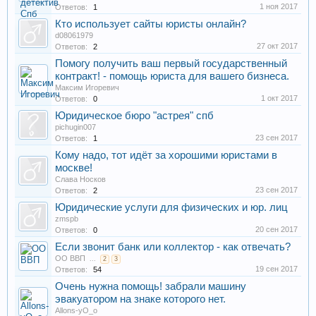
1 ноя 2017
Ответов:
1
Кто использует сайты юристы онлайн?
d08061979
27 окт 2017
Ответов:
2
Помогу получить ваш первый государственный
контракт! - помощь юриста для вашего бизнеса.
Максим Игоревич
1 окт 2017
Ответов:
0
Юридическое бюро "астрея" спб
pichugin007
23 сен 2017
Ответов:
1
Кому надо, тот идёт за хорошими юристами в
москве!
Слава Носков
23 сен 2017
Ответов:
2
Юридические услуги для физических и юр. лиц
zmspb
20 сен 2017
Ответов:
0
Если звонит банк или коллектор - как отвечать?
ОО ВВП
...
2
3
19 сен 2017
Ответов:
54
Очень нужна помощь! забрали машину
эвакуатором на знаке которого нет.
Allons-yO_o