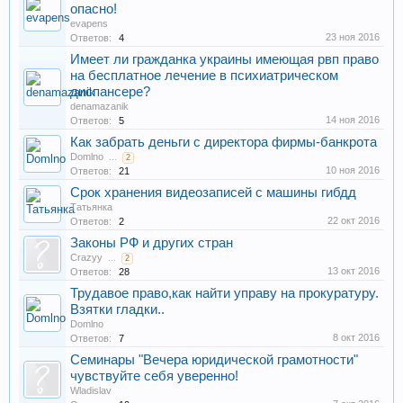
опасно!
evapens
23 ноя 2016
Ответов:
4
Имеет ли гражданка украины имеющая рвп право
на бесплатное лечение в психиатрическом
диспансере?
denamazanik
14 ноя 2016
Ответов:
5
Как забрать деньги с директора фирмы-банкрота
Domlno
...
2
10 ноя 2016
Ответов:
21
Срок хранения видеозаписей с машины гибдд
Татьянка
22 окт 2016
Ответов:
2
Законы РФ и других стран
Crazyy
...
2
13 окт 2016
Ответов:
28
Трудавое право,как найти управу на прокуратуру.
Взятки гладки..
Domlno
8 окт 2016
Ответов:
7
Семинары "Вечера юридической грамотности"
чувствуйте себя уверенно!
Wladislav