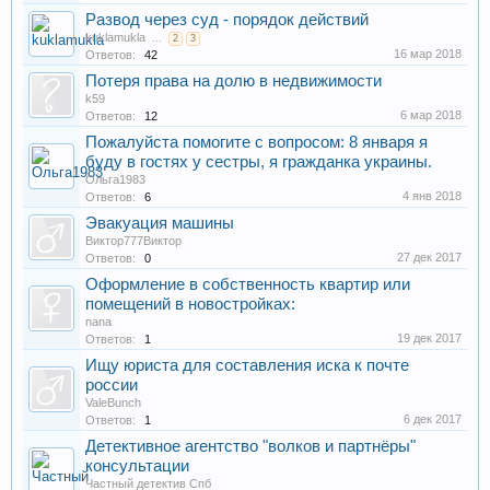
Развод через суд - порядок действий
kuklamukla
...
2
3
16 мар 2018
Ответов:
42
Потеря права на долю в недвижимости
k59
6 мар 2018
Ответов:
12
Пожалуйста помогите с вопросом: 8 января я
буду в гостях у сестры, я гражданка украины.
Ольга1983
4 янв 2018
Ответов:
6
Эвакуация машины
Виктор777Виктор
27 дек 2017
Ответов:
0
Оформление в собственность квартир или
помещений в новостройках:
nana
19 дек 2017
Ответов:
1
Ищу юриста для составления иска к почте
россии
ValeBunch
6 дек 2017
Ответов:
1
Детективное агентство "волков и партнёры"
консультации
Частный детектив Спб