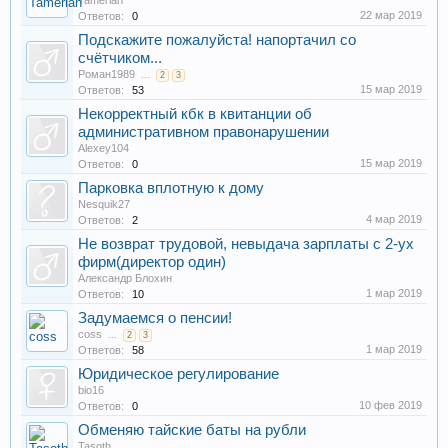
Tamerlan
22 мар 2019
Ответов:
0
Подскажите пожалуйста! напортачил со
счётчиком...
Роман1989
...
2
3
15 мар 2019
Ответов:
53
Некорректный кбк в квитанции об
административном правонарушении
Alexey104
15 мар 2019
Ответов:
0
Парковка вплотную к дому
Nesquik27
4 мар 2019
Ответов:
2
Не возврат трудовой, невыдача зарплаты с 2-ух
фирм(директор один)
Александр Блохин
1 мар 2019
Ответов:
10
Задумаемся о пенсии!
coss
...
2
3
1 мар 2019
Ответов:
58
Юридическое регулирование
bio16
10 фев 2019
Ответов:
0
Обменяю тайские баты на рубли
Tasoth