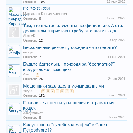
12 июн 2023
Ответов:
103
ГК РФ Ст.234
Михельсон Конрад Карлович
17 июл 2022
Ответов:
0
Тем, кто платил алименты неофициально. А стал
должником и приставы требуют оплатить долг.
AlexeyD
3 апр 2022
Ответов:
12
Бесконечный ремонт у соседей - что делать?
versija
14 сен 2021
Ответов:
7
Будьте бдительны, приходя за "бесплатной"
юридической помощью
Avis
...
2
24 авг 2021
Ответов:
26
Мошенники завладели моими данными
Yury001
...
2
3
4
5
6
7
8
2 июл 2021
Ответов:
152
Правовые аспекты усыпления и отравления
кошек
Зоогуманист
5 сен 2020
Ответов:
0
Как устроена "судейская мафия" в Санкт-
Петербурге !?