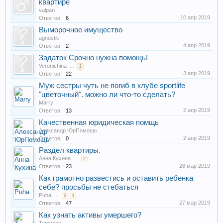
квартире
valpan
10 апр 2019
Ответов:
6
Выморочное имущество
agnostik
4 апр 2019
Ответов:
2
Задаток Срочно нужна помощь!
Veronichina
...
2
3 апр 2019
Ответов:
22
Муж сестры чуть не погиб в клубе sportlife
"цветочный". можно ли что-то сделать?
Marry
2 апр 2019
Ответов:
13
Качественная юридическая помщь
Александр ЮрПомощь
2 апр 2019
Ответов:
0
Раздел квартиры.
Анна Кухина
...
2
28 мар 2019
Ответов:
23
Как грамотно развестись и оставить ребенка
себе? просьбы не стебаться
Puha
...
2
3
27 мар 2019
Ответов:
47
Как узнать активы умершего?