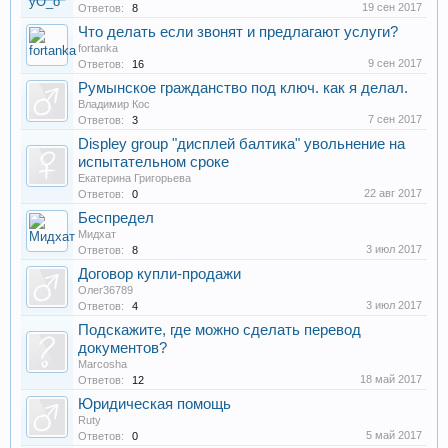
19 сен 2017
Ответов:
8
Что делать если звонят и предлагают услуги?
fortanka
9 сен 2017
Ответов:
16
Румынское гражданство под ключ. как я делал.
Владимир Кос
7 сен 2017
Ответов:
3
Displey group "дисплей балтика" увольнение на
испытательном сроке
Екатерина Григорьева
22 авг 2017
Ответов:
0
Беспредел
Мидхат
3 июл 2017
Ответов:
8
Договор купли-продажи
Олег36789
3 июл 2017
Ответов:
4
Подскажите, где можно сделать перевод
документов?
Marcosha
18 май 2017
Ответов:
12
Юридическая помощь
Ruty
5 май 2017
Ответов:
0