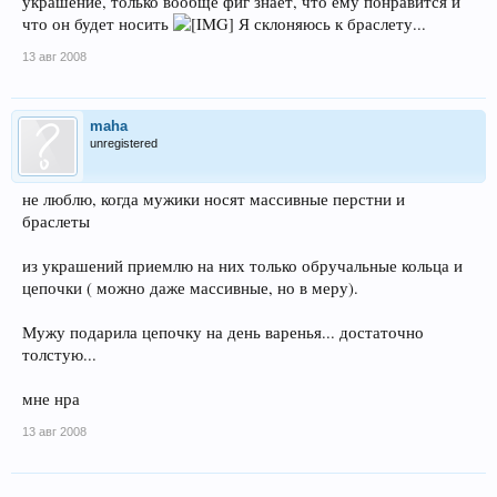
украшение, только вообще фиг знает, что ему понравится и
что он будет носить
Я склоняюсь к браслету...
13 авг 2008
maha
unregistered
не люблю, когда мужики носят массивные перстни и
браслеты
из украшений приемлю на них только обручальные кольца и
цепочки ( можно даже массивные, но в меру).
Мужу подарила цепочку на день варенья... достаточно
толстую...
мне нра
13 авг 2008