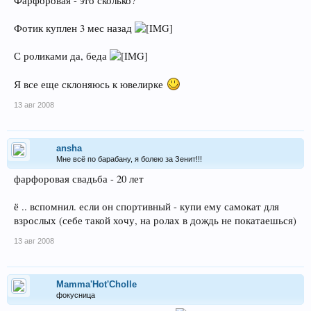
Фарфоровая - это сколько?
Фотик куплен 3 мес назад
С роликами да, беда
Я все еще склоняюсь к ювелирке
13 авг 2008
ansha
Мне всё по барабану, я болею за Зенит!!!
фарфоровая свадьба - 20 лет
ё .. вспомнил. если он спортивный - купи ему самокат для
взрослых (себе такой хочу, на ролах в дождь не покатаешься)
13 авг 2008
Mamma'Hot'Cholle
фокусница