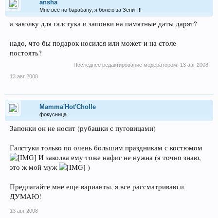
ansha
Мне всё по барабану, я болею за Зенит!!!
а заколку для галстука и запонки на памятные даты дарят?
надо, что бы подарок носился или может и на столе
постоять?
Последнее редактирование модератором:
13 авг 2008
13 авг 2008
Mamma'Hot'Cholle
фокусница
Запонки он не носит (рубашки с пуговицами)
Галстуки только по очень большим праздникам с костюмом
И заколка ему тоже нафиг не нужна (я точно знаю,
это ж мой муж
)
Предлагайте мне еще варианты, я все рассматриваю и
ДУМАЮ!
13 авг 2008