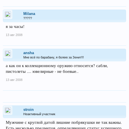
Milana
?????
я за часы!
13 авг 2008
ansha
Мне всё по барабану, я болею за Зенит!!!
а как он к коллекционному оружию относится? сабли,
пистолеты .... ювелирные - не боевые..
13 авг 2008
stroin
Неактивный участник
Мужчине с круглой датой лишние побрякушки не так важны.
Есть несколько предметов, определяющих статус успешного