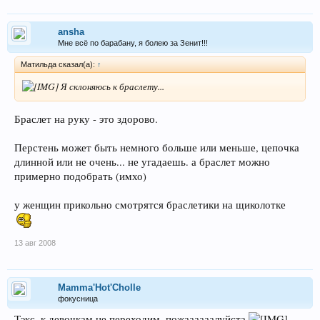
ansha
Мне всё по барабану, я болею за Зенит!!!
Матильда сказал(а):
↑
Я склоняюсь к браслету...
Браслет на руку - это здорово.
Перстень может быть немного больше или меньше, цепочка
длинной или не очень... не угадаешь. а браслет можно
примерно подобрать (имхо)
у женщин прикольно смотрятся браслетики на щиколотке
13 авг 2008
Mamma'Hot'Cholle
фокусница
Тэкс, к девочкам не переходим, пожаааааалуйста