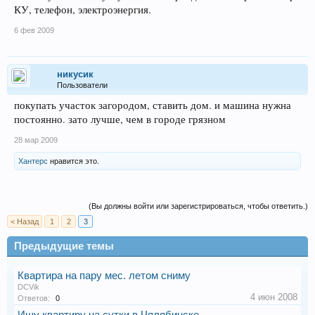
КУ, телефон, электроэнергия.
6 фев 2009
никусик
Пользователи
покупать участок загородом, ставить дом. и машина нужна
постоянно. зато лучше, чем в городе грязном
28 мар 2009
Хантерc
нравится это.
(Вы должны войти или зарегистрироваться, чтобы ответить.)
< Назад
1
2
3
Предыдущие темы
Квартира на пару мес. летом сниму
DCVik
4 июн 2008
Ответов:
0
Ищу квартиру на сутки в Чялябинске