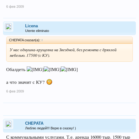
6 фев 2009
Licena
Utente eliminato
CHEPATA сказал(а):
↑
У нас однушка-хрущевка на Звездной, без ремонта с дряхлой
мебелью. 17500 (с КУ).
Обалдеть
а что значит с КУ?
6 фев 2009
CHEPATA
Люблю людей!!! Верю в сказку! )
С коммунальными услугами. Т.е. аренда 16000 тыр. 1500 тыр