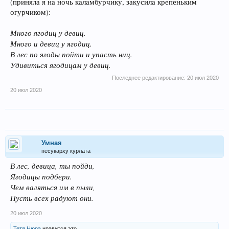
(приняла я на ночь каламбурчику, закусила крепеньким
огурчиком):
Много ягодиц у девиц.
Много и девиц у ягодиц.
В лес по ягоды пойти и упасть ниц.
Удивиться ягодицам у девиц.
Последнее редактирование:
20 июл 2020
20 июл 2020
Умная
песукарху курлата
В лес, девица, ты пойди,
Ягодицы подбери.
Чем валяться им в пыли,
Пусть всех радуют они.
20 июл 2020
Тетя Нюра
нравится это.