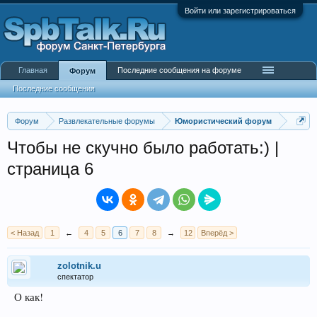
Войти или зарегистрироваться
Главная
Последние сообщения на форуме
Форум
Последние сообщения
Форум
Развлекательные форумы
Юмористический форум
Чтобы не скучно было работать:) |
страница 6
< Назад
1
←
4
5
6
7
8
→
12
Вперёд >
zolotnik.u
спектатор
О как!