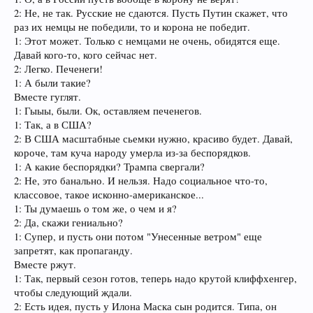
2: Не, не так. Русские не сдаются. Пусть Путин скажет, что
раз их немцы не победили, то и корона не победит.
1: Этот может. Только с немцами не очень, обидятся еще.
Давай кого-то, кого сейчас нет.
2: Легко. Печенеги!
1: А были такие?
Вместе гуглят.
1: Гыыы, были. Ок, оставляем печенегов.
1: Так, а в США?
2: В США масштабные сьемки нужно, красиво будет. Давай,
короче, там куча народу умерла из-за беспорядков.
1: А какие беспорядки? Трампа свергали?
2: Не, это банально. И нельзя. Надо социальное что-то,
классовое, такое исконно-американское...
1: Ты думаешь о том же, о чем и я?
2: Да, скажи гениально?
1: Супер, и пусть они потом "Унесенные ветром" еще
запретят, как пропаганду.
Вместе ржут.
1: Так, первый сезон готов, теперь надо крутой клиффхенгер,
чтобы следующий ждали.
2: Есть идея, пусть у Илона Маска сын родится. Типа, он