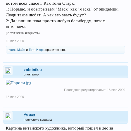
потом всех спасет. Как Тони Старк.
1: Нормас, и обыгрываем "Маск" как "маска" от эпидемии.
Люди такое любят. А как его звать будут?
2: Да напиши пока просто любую белиберду, потом
поменяем.
(из этих ваших интернетов)
18 июл 2020
пчела Майя
и
Тетя Нюра
нравится это.
zolotnik.u
спектатор
Последнее редактирование:
18 июл 2020
18 июл 2020
Умная
песукарху курлата
Картина китайского художника, который пошел в лес за