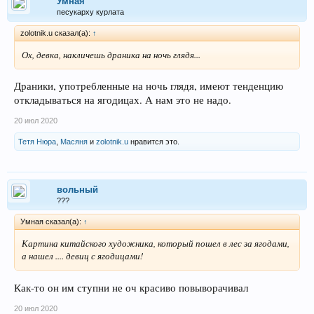
Умная
песукарху курлата
zolotnik.u сказал(а):
↑
Ох, девка, накличешь драника на ночь глядя...
Драники, употребленные на ночь глядя, имеют тенденцию
откладываться на ягодицах. А нам это не надо.
20 июл 2020
Тетя Нюра
,
Масяня
и
zolotnik.u
нравится это.
вольный
???
Умная сказал(а):
↑
Картина китайского художника, который пошел в лес за ягодами,
а нашел .... девиц с ягодицами!
Как-то он им ступни не оч красиво повыворачивал
20 июл 2020