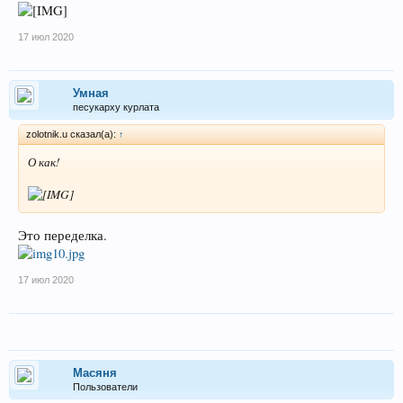
17 июл 2020
Умная
песукарху курлата
zolotnik.u сказал(а):
↑
О как!
Это переделка.
17 июл 2020
Масяня
Пользователи