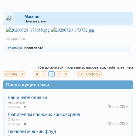
Масяня
Пользователи
20 июл 2020
zolotnik.u
нравится это.
(Вы должны войти или зарегистрироваться, чтобы ответить.)
< Назад
1
←
4
5
6
7
8
→
12
Вперёд >
Предыдущие темы
Ваши наблюдашки
мыслитель
19 сен 2008
Ответов:
2
Любителям японских кроссвордов
OnLine
10 сен 2008
Ответов:
0
Геополитический флуд