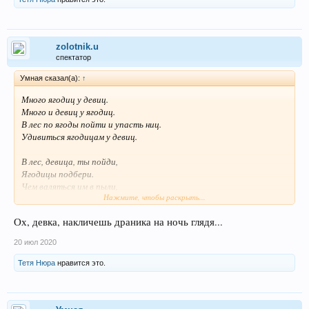
zolotnik.u
спектатор
Умная сказал(а):
↑
Много ягодиц у девиц.
Много и девиц у ягодиц.
В лес по ягоды пойти и упасть ниц.
Удивиться ягодицам у девиц.
В лес, девица, ты пойди,
Ягодицы подбери.
Чем валяться им в пыли,
Нажмите, чтобы раскрыть...
Пусть всех радуют они.
Ох, девка, накличешь драника на ночь глядя...
20 июл 2020
Тетя Нюра
нравится это.