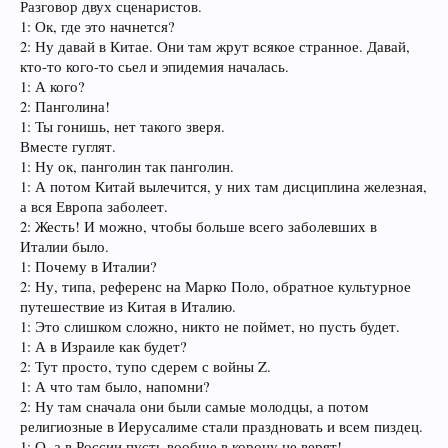
Разговор двух сценаристов.
1: Ок, где это начнется?
2: Ну давай в Китае. Они там жрут всякое странное. Давай,
кто-то кого-то сьел и эпидемия началась.
1: А кого?
2: Панголина!
1: Ты гонишь, нет такого зверя.
Вместе гуглят.
1: Ну ок, панголин так панголин.
1: А потом Китай вылечится, у них там дисциплина железная,
а вся Европа заболеет.
2: Жесть! И можно, чтобы больше всего заболевших в
Италии было.
1: Почему в Италии?
2: Ну, типа, референс на Марко Поло, обратное культурное
путешествие из Китая в Италию.
1: Это слишком сложно, никто не поймет, но пусть будет.
1: А в Израиле как будет?
2: Тут просто, тупо сдерем с войны Z.
1: А что там было, напомни?
2: Ну там сначала они были самые молодцы, а потом
религиозные в Иерусалиме стали праздновать и всем пиздец.
1: О, а в России пусть вообще в корону не верят!