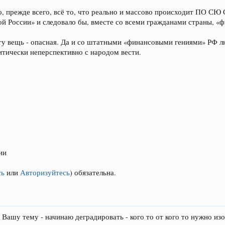
, прежде всего, всё то, что реально и массово происходит ПО СЮ
й России» и следовало бы, вместе со всеми гражданами страны, «ф
ыту вещь - опасная. Да и со штатными «финансовыми гениями» РФ л
итически неперспективно с народом вести.
ии
сь
или
Авторизуйтесь
)
обязательна.
Вашу тему - начинаю деградировать - кого то от кого то нужно изоли