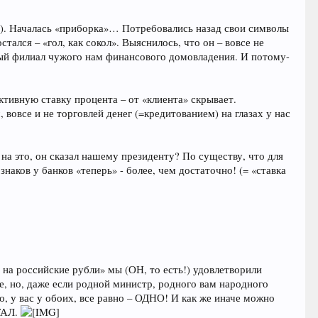
»). Началась «приборка»… Потребовались назад свои символы
лся – «гол, как сокол». Выяснилось, что он – вовсе не
ый филиал чужого нам финансового домовладения. И потому-
ктивную ставку процента – от «клиента» скрывает.
вовсе и не торговлей денег (=кредитованием) на глазах у нас
се на это, он сказал нашему президенту? По существу, что для
ков у банков «теперь» - более, чем достаточно! (= «ставка
на российские рубли» мы (ОН, то есть!) удовлетворили
е, но, даже если родной министр, родного вам народного
 у вас у обоих, все равно – ОДНО! И как же иначе можно
ТАЛ.