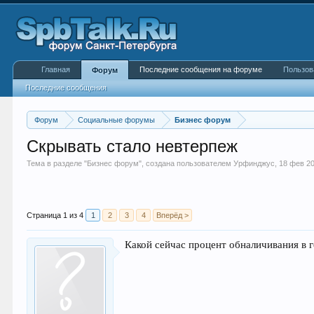
Главная
Последние сообщения на форуме
Пользов
Форум
Последние сообщения
Форум
Социальные форумы
Бизнес форум
Скрывать стало невтерпеж
Тема в разделе "
Бизнес форум
", создана пользователем
Урфинджус
,
18 фев 2
Страница 1 из 4
1
2
3
4
Вперёд >
Какой сейчас процент обналичивания в г