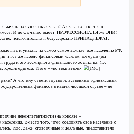
авки межбанковского кредитования, которая
ния нормальной работы банков, подчеркнул
 же он, по существу, сказал? А сказал он то, что в
ство имеет. И не случайно имеет: ПРОФЕССИОНАЛЫ же ОНИ!
бществе, исключительно и безраздельно ПРИНАДЛЕЖАТ.
заметить и указать на самое-самое важное: всё население РФ,
ин и тот же псевдо-финансовый «закон», который (вы
труда и его всемирного финансового хозяйства, (т.е.
 кредитодателя. И это – «во веки веков»!
ане? А что ему ответил правительственный «финансовый
осударственных финансов в нашей любимой стране – не
 причине некомпетентности (на новоязе –
аселения. Вместо того, чтоб соединять свое население с
ались. Ибо, даже, сговорчивые и лояльные, представители