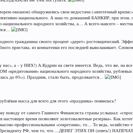
морем-океаном) обнаружились свои недостачи («ипотечный кризис
лективно-национального. А наш-то домашний БАНКИР, при этом, оста
национального народного хозяйства, а… А всего-навсего – местн
шался…
с родного гражданина своего процент «дерет» ростовщический. Эффе
ного пристава, из комнатенки его последней выволакивает. Словом, 
«у нас», а – у НИХ!) А.Кудрин на свете имеется. Ведь, что же, на в
«кредитования» национального народного хозяйства, рублевых зна
лась до 6%»). Праздник, стало быть, продолжается…
рублёвая масса для всего для этого «праздника» появилась?
ому поводу от самого Главного Финансиста страны услышал: «спрос 
 в настоящее время позволяют золотовалютные резервы». Как хотит
ысоко-профессиональными «секретами», то… То ведь, хозяйство-то,
ую Президенту РФ, чем то, что …ДЕНЕГ ЭТИХ ОН (опять!) НАПЕЧА