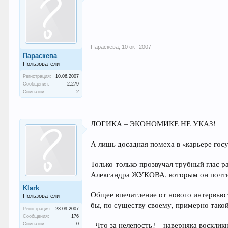
Параскева
,
10 окт 2007
Параскева
Пользователи
Регистрация:
10.06.2007
Сообщения:
2.279
Симпатии:
2
ЛОГИКА – ЭКОНОМИКЕ НЕ УКАЗ!
А лишь досадная помеха в «карьере гос
Только-только прозвучал трубный глас 
Александра ЖУКОВА, которым он почтил у
Klark
Общее впечатление от нового интервью 
Пользователи
бы, по существу своему, примерно так
Регистрация:
23.09.2007
Сообщения:
176
- Что за нелепость? – наверняка воскл
Симпатии:
0