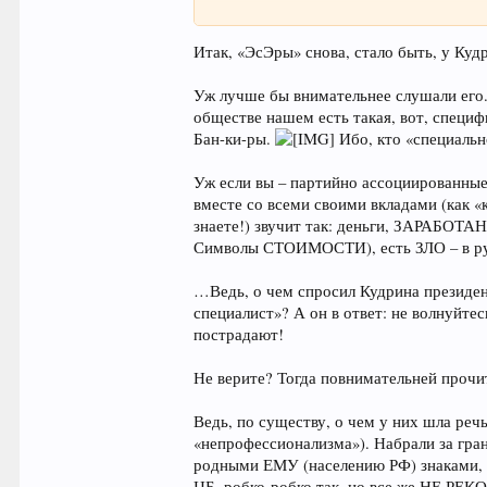
Сегодня наблюдается нормальный объем сред
показывает состояние ликвидности на рынке
Итак, «ЭсЭры» снова, стало быть, у Ку
министр. «Мы продолжаем совместно с ЦБ м
в том, что ситуация будет стабильная», - ск
Уж лучше бы внимательнее слушали его. И
обществе нашем есть такая, вот, спец
FinTimes.ru
Бан-ки-ры.
Ибо, кто «специаль
Уж если вы – партийно ассоциированные 
вместе со всеми своими вкладами (как 
знаете!) звучит так: деньги, ЗАРАБОТАН
Символы СТОИМОСТИ), есть ЗЛО – в рука
…Ведь, о чем спросил Кудрина презид
специалист»? А он в ответ: не волнуй
пострадают!
Не верите? Тогда повнимательней прочи
Ведь, по существу, о чем у них шла реч
«непрофессионализма»). Набрали за гра
родными ЕМУ (населению РФ) знаками, им
ЦБ, робко-робко так, но все же НЕ Р