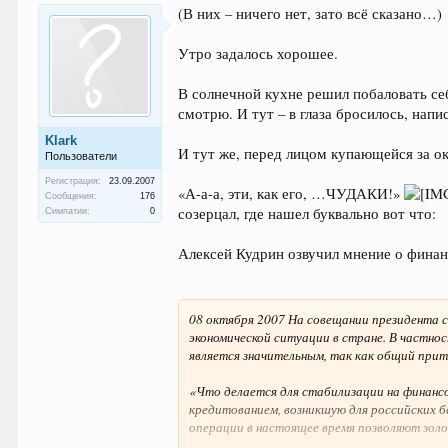
(В них – ничего нет, зато всё сказано…)
Утро задалось хорошее.
В солнечной кухне решил побаловать себ
смотрю. И тут – в глаза бросилось, 
Klark
И тут же, перед лицом купающейся за о
Пользователи
Регистрация:
23.09.2007
«А-а-а, эти, как его, …ЧУДАКИ!»
Сообщения:
176
созерцал, где нашел буквально вот что:
Симпатии:
0
Алексей Кудрин озвучил мнение о финан
08 октября 2007 На совещании президента с
экономической ситуации в стране. В частнос
является значительным, так как общий прит
«Что делается для стабилизации на финанс
кредитованием, возникшую для российских б
операции в настоящее время позволяют зол