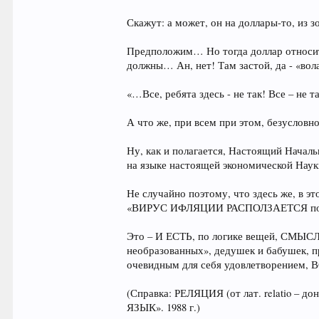
Скажут: а может, он на доллары-то, из 
Предположим… Но тогда доллар относите
должны… Ан, нет! Там застой, да - «вола
«…Все, ребята здесь - не так! Все – не 
А что же, при всем при этом, безусловн
Ну, как и полагается, Настоящий Нача
на языке настоящей экономической Наук
Не случайно поэтому, что здесь же, в 
«ВИРУС ИФЛЯЦИИ РАСПОЛЗАЕТСЯ по
Это – И ЕСТЬ, по логике вещей, СМЫСЛ 
необразованных», дедушек и бабушек, 
очевидным для себя удовлетворением
(Справка: РЕЛЯЦИЯ (от лат. relatio – д
ЯЗЫК». 1988 г.)