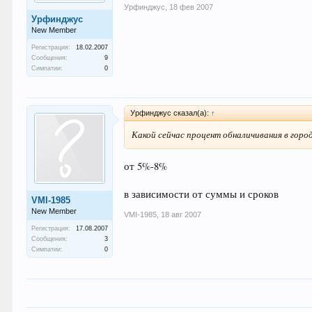
Урфинджус
,
18 фев 2007
Урфинджус
New Member
Регистрация:
18.02.2007
Сообщения:
9
Симпатии:
0
Урфинджус сказал(а):
↑
Какой сейчас процент обналичивания в город
от 5%-8%
в зависимости от суммы и сроков
VMI-1985
New Member
VMI-1985
,
18 авг 2007
Регистрация:
17.08.2007
Сообщения:
3
Симпатии:
0