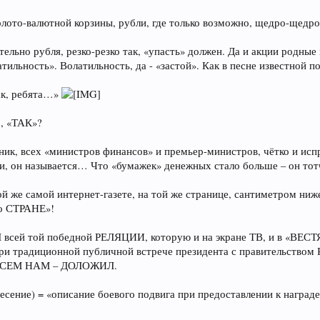
золото-валютной корзины, рубли, где только возможно, щедро-щедро 
льно рубля, резко-резко так, «упасть» должен. Да и акции родные
тильность». Волатильность, да - «застой». Как в песне известной по
так, ребята…»
о, «ТАК»?
льник, всех «министров финансов» и премьер-министров, чётко и
и, он называется… Что «бумажек» денежных стало больше – он тот
этой же самой интернет-газете, на той же странице, сантиметром
 СТРАНЕ»!
всей той победной РЕЛЯЦИИ, которую и на экране ТВ, и в «ВЕСТЯХ
при традиционной публичной встрече президента с правительством
, ВСЕМ НАМ – ДОЛОЖИЛ.
онесение) = «описание боевого подвига при предоставлении к награ