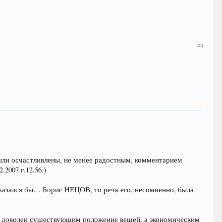
#4
были осчастливлены, не менее радостным, комментарием
2007 г.12.56.)
оказался бы… Борис НЕЦОВ, то речь его, несомненно, была
не доволен существующим положение вещей, а экономическим