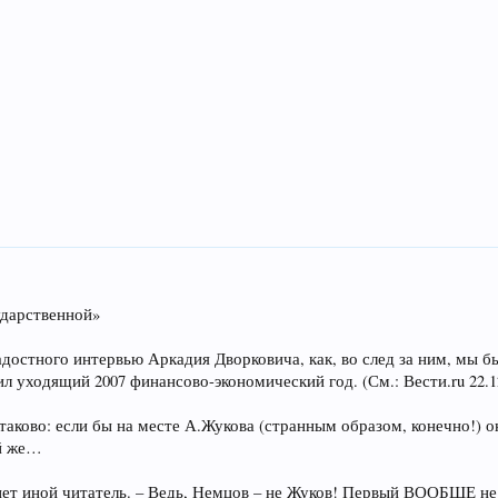
ударственной»
радостного интервью Аркадия Дворковича, как, во след за ним, мы 
ходящий 2007 финансово-экономический год. (См.: Вести.ru 22.12.
таково: если бы на месте А.Жукова (странным образом, конечно!) 
ой же…
икнет иной читатель. – Ведь, Немцов – не Жуков! Первый ВООБЩЕ 