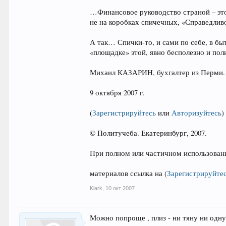
…Финансовое руководство страной – это
не на коробках спичечных, «Справедливо
А так… Спички-то, и сами по себе, в б
«площадке» этой, явно бесполезно и пол
Михаил КАЗАРИН, бухгалтер из Перми.
9 октября 2007 г.
(
Зарегистрируйтесь
или
Авторизуйтесь
)
© Политучеба. Екатеринбург, 2007.
При полном или частичном использован
материалов ссылка на
(
Зарегистрируйте
Klark
,
10 окт 2007
Можно попроще , плиз - ни тяну ни одну 