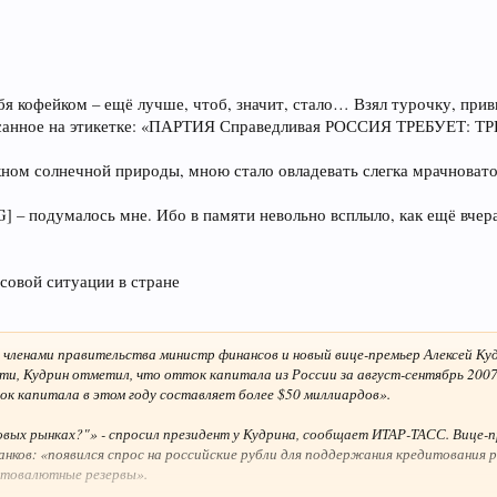
я кофейком – ещё лучше, чтоб, значит, стало… Взял турочку, прив
написанное на этикетке: «ПАРТИЯ Справедливая РОССИЯ ТРЕБУЕТ
кном солнечной природы, мною стало овладевать слегка мрачновато
– подумалось мне. Ибо в памяти невольно всплыло, как ещё вчера
совой ситуации в стране
 членами правительства министр финансов и новый вице-премьер Алексей Куд
ти, Кудрин отметил, что отток капитала из России за август-сентябрь 2007г
ок капитала в этом году составляет более $50 миллиардов».
овых рынках?"» - спросил президент у Кудрина, сообщает ИТАР-ТАСС. Вице-
анков: «появился спрос на российские рубли для поддержания кредитования 
отовалютные резервы».