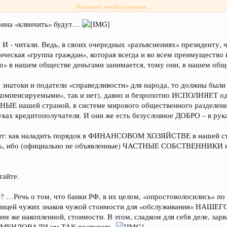
Нажмите, чтобы раскрыть...
ств на корсчетах в банках, отметил министр финансов. В последние дня ст
, снизилась до 6%. Это показывает, что достаточно наличности для проведе
дрина «клянчить» будут…
ониторинг ситуации. Но у нас нет сомнения
азал Кудрин.
 - читали. Ведь, в своих очередных «разъяснениях» президенту, что
ифическая «группа граждан», которая всегда и во всем преимуще
но» в нашем обществе деньгами занимается, тому они, в нашем о
знатоки и податели «справедливости» для народа, то должны были 
«компенсируемыми», так и нет), давно и безропотно ИСПОЛНЯЕТ од
НЫЕ нашей страной, в системе мирового общественного разделения 
х кредитополучателя. И они же есть безусловное ДОБРО – в руках
ент: как наладить порядок в ФИНАНСОВОМ ХОЗЯЙСТВЕ в нашей стр
тесь, ибо (официально не объявленные) ЧАСТНЫЕ СОБСТВЕННИКИ г
тайте.
ь? …Речь о том, что банки РФ, в их целом, «опростоволосились» по
ницей чужих знаков чужой стоимости для «обслуживания» НАШЕГО н
 же накопленной, стоимости. В этом, сладком для себя деле, зарв
ЕКОМЕНДОВАЛИ им ТАК поступать.