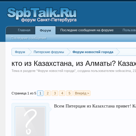
Главная
Последние сообщения на форуме
Пользов
Форум
Последние сообщения
Форум
Питерские форумы
Форум новостей города
кто из Казахстана, из Алматы? Каза
Тема в разделе "
Форум новостей города
", создана пользователем
selivacima
,
2
Страница 1 из 5
1
2
3
4
5
Вперёд >
Всем Питерцам из Казахстана привет! К