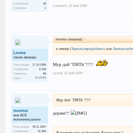
Сообщения:
28
Countach
,
22 май 2009
Симпатии:
1
murmur сказал(а):
↑
к этому
(
Зарегистрируйтесь
или
Авторизуй
Licena
Utente eliminato
Мур дай "ПЯТЬ"!!!!!
Регистрация:
17.10.2008
Сообщения:
6.249
Licena
,
22 май 2009
Симпатии:
68
Адрес:
??-?????
Мур дай "ПЯТЬ"!!!!!
murmur
держи!!!
мне ВСЁ
монопенисуально
Регистрация:
09.11.2007
Сообщения:
31.683
Я может чего не догоняю. Какая связь?