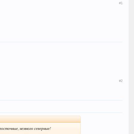
#1
#2
восточные, немного северные!