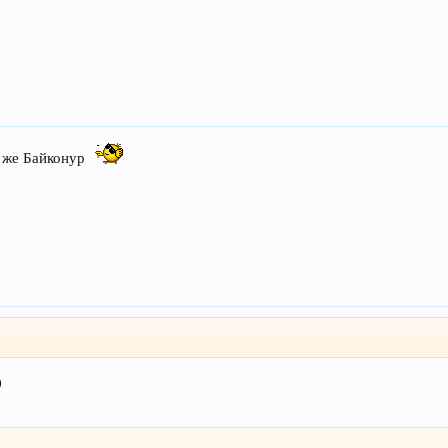
н же Байконур
)