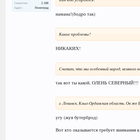
Симпатии:
2.188
Адрес:
Ленинград
намана!(бодро так)
Какие проблемы?
НИКАКИХ!
Считаю, что мы особенный народ, немного в
так вот ты какой, ОЛЕНЬ СЕВЕРНЫЙ!!!
г. Ленинск, Кзыл-Ординская область. Он же 
угу (жуя бутерброд)
Вот кто оказывается требует внимания к 