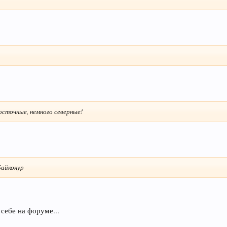
осточные, немного северные!
Байконур
себе на форуме...