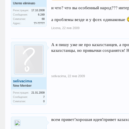
Utente eliminato
и что? что вы особенный народ??? инте
Регистрация:
17.10.2008
Сообщения:
6.249
а проблемы везде и у фсех одинаковые
Симпатии:
68
Адрес:
??-?????
Licena
,
22 янв 2009
А я пишу уже не про казахстанцев, а пр
казахстанцы, но привычки сохранятся! Н
selivacima
,
22 янв 2009
selivacima
New Member
Регистрация:
21.01.2009
Сообщения:
7
Симпатии:
0
всем привет!хорошая идея!привет казах