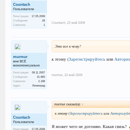
Countach
Пользователи
Регистрация:
17.05.2009
Сообщения:
28
Countach
,
22 май 2009
Симпатии:
1
Это все к чему?
murmur
к этому
(
Зарегистрируйтесь
или
Авториз
мне ВСЁ
монопенисуально
Регистрация:
09.11.2007
murmur
,
22 май 2009
Сообщения:
31.683
Симпатии:
2.188
Адрес:
Ленинград
murmur сказал(а):
↑
к этому
(
Зарегистрируйтесь
или
Авторизуй
Countach
Пользователи
Я может чего не догоняю. Какая связь?
Регистрация:
17.05.2009