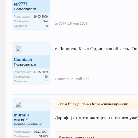
ter7777
Пользователи
Регистрация:
16.05.2009
Сообщения:
394
ter7777
,
16 май 2009
Симпатии:
8
г. Ленинск, Кзыл-Ординская область. О
Countach
Пользователи
Регистрация:
17.05.2009
Сообщения:
28
Countach
,
21 май 2009
Симпатии:
1
Всем Питерцам из Казахстана привет!
murmur
Дароф! (хотя топикстартер и слился уже
мне ВСЁ
монопенисуально
Регистрация:
09.11.2007
Сообщения:
31.683
Как кто устроился?