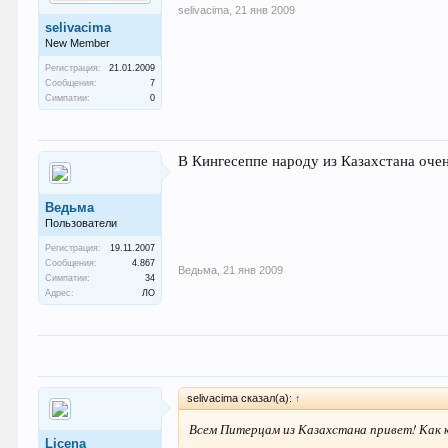
selivacima
,
21 янв 2009
selivacima
New Member
Регистрация:
21.01.2009
Сообщения:
7
Симпатии:
0
В Кингесеппе народу из Казахстана очен
Ведьма
Пользователи
Регистрация:
19.11.2007
Сообщения:
4.867
Ведьма
,
21 янв 2009
Симпатии:
34
Адрес:
ЛО
selivacima сказал(а):
↑
Всем Питерцам из Казахстана привет! Как 
Licena