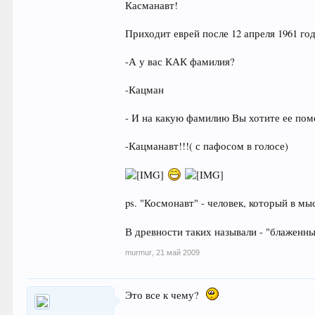
Касманавт!
Приходит еврей после 12 апреля 1961 го
-А у вас КАК фамилия?
-Кацман
- И на какую фамилию Вы хотите ее пом
-Кацманавт!!!( с пафосом в голосе)
ps. "Космонавт" - человек, который в мыс
В древности таких называли - "блаженн
murmur
,
21 май 2009
Это все к чему?