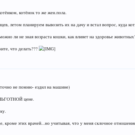
отёнком, котёнок то же жен.пола.
яцев, летом планируем вывозить их на дачу и встал вопрос, куда ко
можно ли не зная возраста кошки, как влияет на здоровье животны
жите, что делать???
 точно не помню- ездил на машине)
 ЛЬГОТНОЙ цене.
ку.
 кроме этих врачей...но учитывая, что у меня склочное отношение 