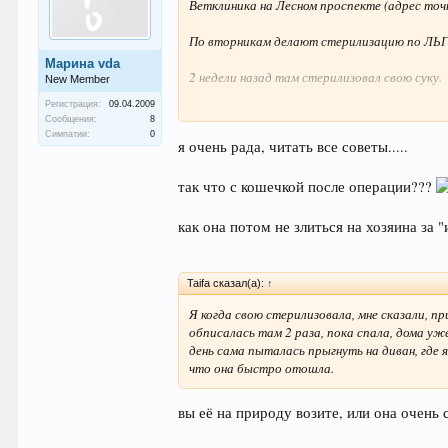
Ветклиника на Лесном проспекте (адрес точн
По вторникам делают стерилизацию по ЛЬ
Марина vda
2 недели назад там стерилизовал свою суку.
New Member
Регистрация:
09.04.2009
Уж не заню- КОГО Вам посоветовать еще, кро
Сообщения:
8
понравились по своим профответам.
Симпатии:
0
я очень рада, читать все советы.....
Нет, вспомнил!
так что с кошечкой после операции???
Есть еще на Лесном, 2 Ветклиника от Военн
как она потом не злиться на хозяина за 
Вход через ворота в конце забора (если идти
Телефон не помню.
Taifa сказал(а):
↑
Тож грамотные спецы сидят.
Я когда свою стерилизовала, мне сказали, пр
обписалась там 2 раза, пока спала, дома уж
ИМХО!
день сама пыталась прыгнуть на диван, где 
что она быстро отошла.
вы её на природу возите, или она очень