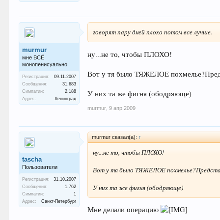
говорят пару дней плохо потом все лучше.
murmur
ну...не то, чтобы ПЛОХО!
мне ВСЁ
монопенисуально
Вот у тя было ТЯЖЕЛОЕ похмелье?Предста
Регистрация:
09.11.2007
Сообщения:
31.683
У них та же фигня (ободряюще)
Симпатии:
2.188
Адрес:
Ленинград
murmur
,
9 апр 2009
murmur сказал(а):
↑
ну...не то, чтобы ПЛОХО!
tascha
Пользователи
Вот у тя было ТЯЖЕЛОЕ похмелье?Представил
Регистрация:
31.10.2007
У них та же фигня (ободряюще)
Сообщения:
1.762
Симпатии:
1
Адрес:
Санкт-Петербург
Мне делали операцию