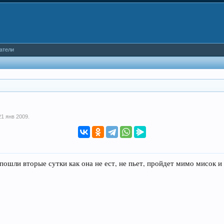
атели
21 янв 2009
.
ошли вторые сутки как она не ест, не пьет, пройдет мимо мисок и с