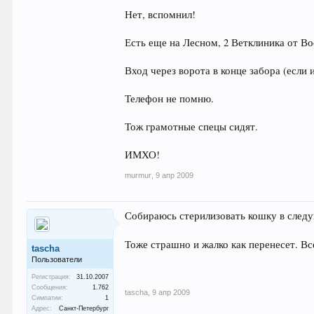
Нет, вспомнил!
Есть еще на Лесном, 2 Ветклиника от В
Вход через ворота в конце забора (если 
Телефон не помню.
Тож грамотные спецы сидят.
ИМХО!
murmur
,
9 апр 2009
Собираюсь стерилизовать кошку в след
Тоже страшно и жалко как перенесет. Вс
tascha
Пользователи
Регистрация:
31.10.2007
Сообщения:
1.762
tascha
,
9 апр 2009
Симпатии:
1
Адрес:
Санкт-Петербург