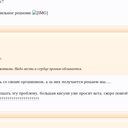
с?
авильное решение
е.
ентами. Надо нести а сердце кровью обливается.
ь со своим организмом, а за них получается решаем мы.....
а решать эту проблему, большая кисуня уже просит кота, скоро повез
???????????????????