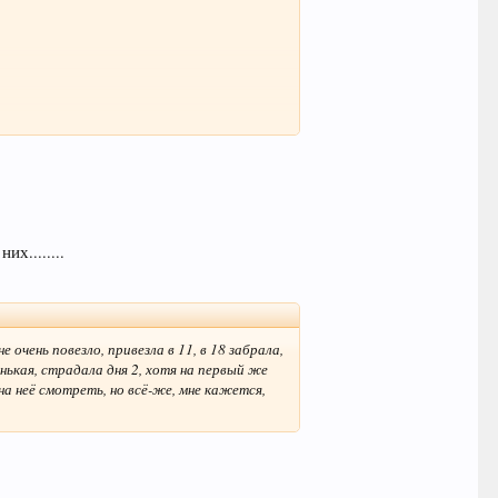
редставляет различные услуги - они мне
х........
 очень повезло, привезла в 11, в 18 забрала,
нькая, страдала дня 2, хотя на первый же
на неё смотреть, но всё-же, мне кажется,