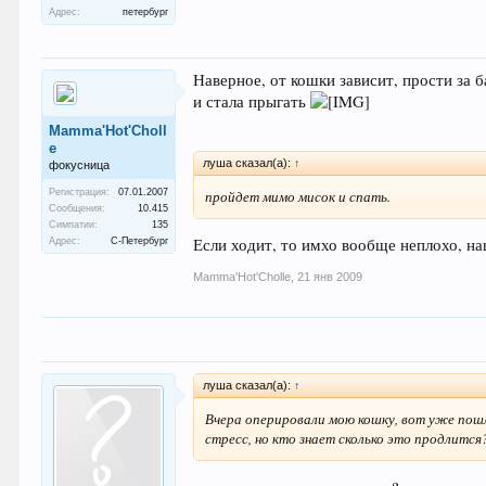
Адрес:
петербург
Наверное, от кошки зависит, прости за 
и стала прыгать
Mamma'Hot'Choll
e
луша сказал(а):
↑
фокусница
пройдет мимо мисок и спать.
Регистрация:
07.01.2007
Сообщения:
10.415
Симпатии:
135
Если ходит, то имхо вообще неплохо, на
Адрес:
С-Петербург
Mamma'Hot'Cholle
,
21 янв 2009
луша сказал(а):
↑
Вчера оперировали мою кошку, вот уже пошли
стресс, но кто знает сколько это продлится