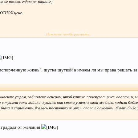
о не помню- ездил на машине)
ГОТНОЙ цене.
Нажмите, чтобы раскрыть...
ме этих врачей...но учитывая, что у меня склочное отношение ко всем, кто п
о-медицинской Академии.
"испорченную жизнь", шутка шуткой а имеем ли мы права решать за ни
 от Финляндского вокзала, а там через 50 м- направо через вторые ворота.
иносите утром, забираете вечером, чтоб катена проснулась уже, воопсчим, мне
е в туалет сама ходила, кушать она стала у меня в тот же день, ходила бедне
я была и спрыгнуть, жалась постоянно ко мне и спала в основном. Жалко было 
 страдала от желания