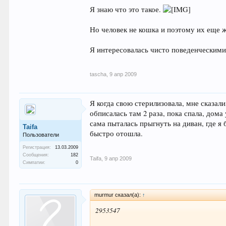
Я знаю что это такое.
Но человек не кошка и поэтому их еще ж
Я интересовалась чисто поведенческими
tascha
,
9 апр 2009
Я когда свою стерилизовала, мне сказали
обписалась там 2 раза, пока спала, дома
сама пыталась прыгнуть на диван, где я 
Taifa
быстро отошла.
Пользователи
Регистрация:
13.03.2009
Сообщения:
182
Taifa
,
9 апр 2009
Симпатии:
0
murmur сказал(а):
↑
2953547