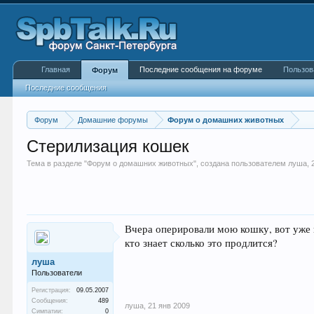
Главная
Последние сообщения на форуме
Пользов
Форум
Последние сообщения
Форум
Домашние форумы
Форум о домашних животных
Стерилизация кошек
Тема в разделе "
Форум о домашних животных
", создана пользователем
луша
,
Вчера оперировали мою кошку, вот уже п
кто знает сколько это продлится?
луша
Пользователи
Регистрация:
09.05.2007
Сообщения:
489
луша
,
21 янв 2009
Симпатии:
0