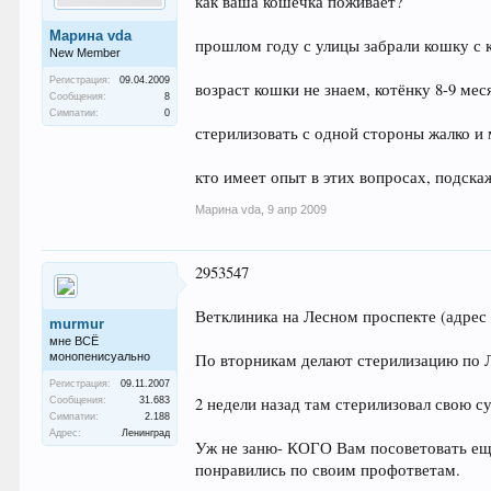
как ваша кошечка поживает?
Марина vda
прошлом году с улицы забрали кошку с к
New Member
Регистрация:
09.04.2009
возраст кошки не знаем, котёнку 8-9 мес
Сообщения:
8
Симпатии:
0
стерилизовать с одной стороны жалко и 
кто имеет опыт в этих вопросах, подска
Марина vda
,
9 апр 2009
2953547
Ветклиника на Лесном проспекте (адрес
murmur
мне ВСЁ
монопенисуально
По вторникам делают стерилизацию по
Регистрация:
09.11.2007
2 недели назад там стерилизовал свою су
Сообщения:
31.683
Симпатии:
2.188
Адрес:
Ленинград
Уж не заню- КОГО Вам посоветовать еще,
понравились по своим профответам.