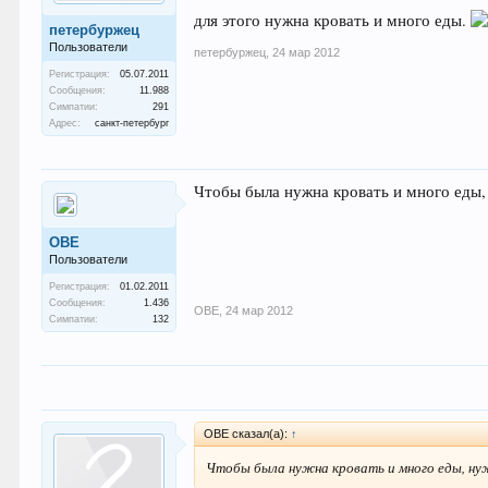
для этого нужна кровать и много еды.
петербуржец
Пользователи
петербуржец
,
24 мар 2012
Регистрация:
05.07.2011
Сообщения:
11.988
Симпатии:
291
Адрес:
санкт-петербург
Чтобы была нужна кровать и много еды
ОВЕ
Пользователи
Регистрация:
01.02.2011
Сообщения:
1.436
ОВЕ
,
24 мар 2012
Симпатии:
132
ОВЕ сказал(а):
↑
Чтобы была нужна кровать и много еды, ну