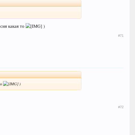
рсия какая то
)
#71
то
)
#72