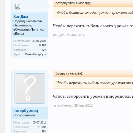
петербуржец сказал(а):
↑
Чтобы бояться холода, нужно пережить гиб
ХанДжа
ПодводныйКамень
Чтобы пережить гибель своего урожая о
Оксюморон,
вОжиданииПопутног
оВетра
ХанДжа
,
25 мар 2012
Регистрация:
23.07.2009
Сообщения:
8.492
Симпатии:
727
Адрес:
Санкт-Петербург
Бушрут сказал(а):
↑
Чтобы пережить гибель своего урожая от з
Чтобы заморозить урожай в морозилке, 
петербуржец
,
25 мар 2012
петербуржец
Пользователи
Регистрация:
05.07.2011
Сообщения:
11.988
Симпатии:
291