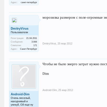
Адрес:
санкт-петербург
морозилка размером с поле-огромные эн
DmitryVirus
Пользователи
Регистрация:
21.04.2011
Сообщения:
3.844
DmitryVirus
,
25 мар 2012
Симпатии:
171
Адрес:
Санкт-Петербург
Чтобы не было энерго затрат нужно пос
Dim
Android-Dim
,
25 мар 2012
Android-Dim
Очень веселый,
находчивый и
умный, Ой еще ну