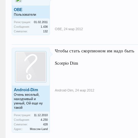
ОВЕ
Пользователи
Регистрация:
01.02.2011
Сообщения:
1.436
ОВЕ
,
24 мар 2012
Симпатии:
132
Чтобы стать скорпионом им надо быть
Scorpio Dim
Android-Dim
Android-Dim
,
24 мар 2012
Очень веселый,
находчивый и
умный, Ой еще ну
такой
Регистрация:
11.12.2010
Сообщения:
4.250
Симпатии:
428
Адрес:
Moscow-Land