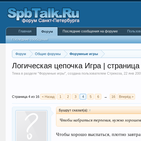
Главная
Последние сообщения на форуме
Пользов
Форум
Последние сообщения
Форум
Общие форумы
Форумные игры
Логическая цепочка Игра | страница
Тема в разделе "
Форумные игры
", создана пользователем
Стрекоза
,
22 янв 200
Страница 4 из 16
< Назад
1
2
3
4
5
6
→
16
Вперёд >
Бушрут сказал(а):
↑
Чтобы набраться терпения, нужно хорошень
Чтобы хорошо выспаться, плотно завтрак