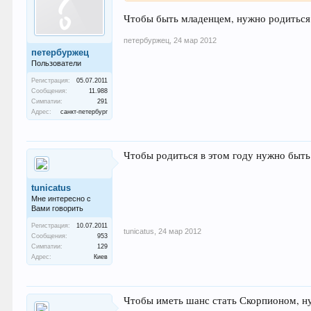
Чтобы быть младенцем, нужно родиться
петербуржец
,
24 мар 2012
петербуржец
Пользователи
Регистрация:
05.07.2011
Сообщения:
11.988
Симпатии:
291
Адрес:
санкт-петербург
Чтобы родиться в этом году нужно быт
tunicatus
Мне интересно с
Вами говорить
Регистрация:
10.07.2011
tunicatus
,
24 мар 2012
Сообщения:
953
Симпатии:
129
Адрес:
Киев
Чтобы иметь шанс стать Скорпионом, н