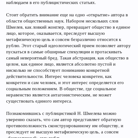
наблюдаем в его публицистических статьях.
Стоит обратить внимание еще на одно «открытие» автора в
области общественных наук. Набором нескольких слов
Шмелев, как ловкий жонглер, превращает общество в единое
лицо, которое, оказывается, преследует высшую
метафизическую цель и совсем безразлично относится к
рублю. Этот старый идеологический прием позволяет автору
пускаться в самые обширные спекуляции и протаскивать
самый невероятный бред. Такая абстракция, как общество в
целом, как единое лицо, является абсолютно пустой и
нисколько не способствует пониманию конкретной
действительности. Интерес человека конкретен, как
конкретен и сам человек, и этот интерес определяется его
социальным положением. В обществе, где социальное
неравенство является антагонистическим, не может
существовать единого интереса.
Познакомившись с публицистикой Н. Шмелева можно
уверенно сказать, что сам автор представляет обратную
противоположность сконструированному им обществу, и
преследует не высшую метафизическую цель, а совсем
«безразличный» ему рубль.