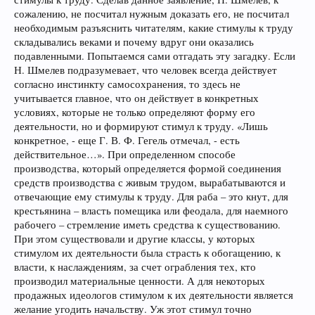
сожалению, не посчитал нужным доказать его, не посчитал
необходимым разъяснить читателям, какие стимулы к труду
складывались веками и почему вдруг они оказались
подавленными. Попытаемся сами отгадать эту загадку. Если
Н. Шмелев подразумевает, что человек всегда действует
согласно инстинкту самосохранения, то здесь не
учитывается главное, что он действует в конкретных
условиях, которые не только определяют форму его
деятельности, но и формируют стимул к труду. «Лишь
конкретное, - еще Г. В. Ф. Гегель отмечал, - есть
действительное…». При определенном способе
производства, который определяется формой соединения
средств производства с живым трудом, вырабатываются и
отвечающие ему стимулы к труду. Для раба – это кнут, для
крестьянина – власть помещика или феодала, для наемного
рабочего – стремление иметь средства к существованию.
При этом существовали и другие классы, у которых
стимулом их деятельности была страсть к обогащению, к
власти, к наслаждениям, за счет ограбления тех, кто
производил материальные ценности. А для некоторых
продажных идеологов стимулом к их деятельности является
желание угодить начальству. Уж этот стимул точно