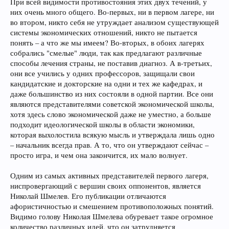
При всей видимости противостояния этих двух течений, у
них очень много общего. Во-первых, ни в первом лагере, ни
во втором, никто себя не утруждает анализом существующей
системы экономических отношений, никто не пытается
понять – а что же мы имеем? Во-вторых, в обоих лагерях
собрались "смелые" люди, так как предлагают различные
способы лечения страны, не поставив диагноз. А в-третьих,
они все учились у одних профессоров, защищали свои
кандидатские и докторские на одни и тех же кафедрах, и
даже большинство из них состояли в одной партии. Все они
являются представителями советской экономической школы,
хотя здесь слово экономической даже не уместно, а больше
подходит идеологической школы в области экономики,
которая выхолостила всякую мысль и утверждала лишь одно
– начальник всегда прав. А то, что он утверждают сейчас –
просто игра, и чем она закончится, их мало волнует.
Одним из самых активных представителей первого лагеря,
ниспровергающий с вершин своих оппонентов, является
Николай Шмелев. Его публикации отличаются
афористичностью и смешением противоположных понятий.
Видимо голову Николая Шмелева обуревает такое огромное
количество различных идей, что он затрудняется