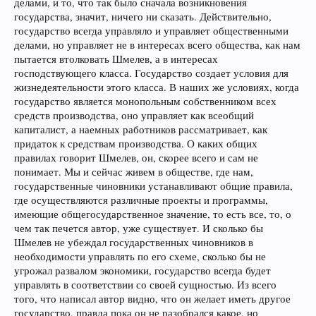
делами, и то, что так было сначала возникновения
государства, значит, ничего ни сказать. Действительно,
государство всегда управляло и управляет общественными
делами, но управляет не в интересах всего общества, как нам
пытается втолковать Шмелев, а в интересах
господствующего класса. Государство создает условия для
жизнедеятельности этого класса. В наших же условиях, когда
государство является монопольным собственником всех
средств производства, оно управляет как всеобщий
капиталист, а наемных работников рассматривает, как
придаток к средствам производства. О каких общих
правилах говорит Шмелев, он, скорее всего и сам не
понимает. Мы и сейчас живем в обществе, где нам,
государственные чиновники устанавливают общие правила,
где осуществляются различные проекты и программы,
имеющие общегосударственное значение, то есть все, то, о
чем так печется автор, уже существует. И сколько бы
Шмелев не убеждал государственных чиновников в
необходимости управлять по его схеме, сколько бы не
угрожал развалом экономики, государство всегда будет
управлять в соответствии со своей сущностью. Из всего
того, что написал автор видно, что он желает иметь другое
государство, правда пока он не разобрался какое, но