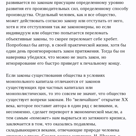
развивается по законам присущим определенному уровню
развития его производительных сил, определенному способу
производства. Отдельный человек, как и все общество,
может действовать согласно закону или отступать от него,
хотя и эти отступления так же закономерны, но если
индивидуум или общество попытается переломать
объективные законы, то скорее переломает себе хребет.
Попробовал бы автор, в своей практической жизни, хотя бы
один день проигнорировать закон притяжения. Тогда бы он
наверняка убедился, что можно не знать закон, но
игнорирование его быстро приведет к печальному концу.
Если законы существования общества в условиях
монопольного капитала отличаются от законов
существующих при частных капиталах или
монополистических, то это совсем не значит, что общество
существует вопреки законам. Но "величайшее" открытие ХХ
века, которое поставит автора в один ряд с великими, и,
несомненно, сделает переворот в экономической мысли, а
тем самым «поможет» нам вырваться из затяжного кризиса,
заключается в том, что оказались подавлены,
складывающиеся веками, отвечающие природе человека
стимулы к труду. Сделав данное заявление, Н. Шмелев, к