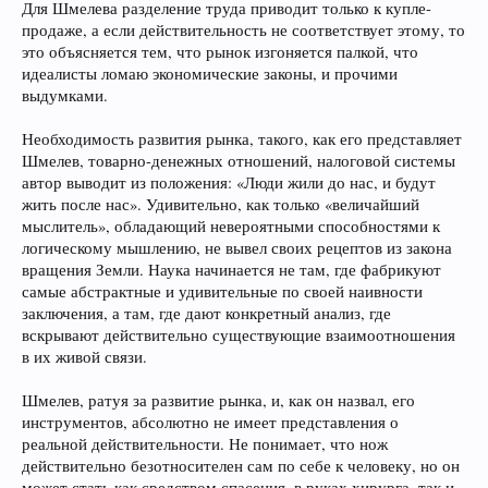
Для Шмелева разделение труда приводит только к купле-
продаже, а если действительность не соответствует этому, то
это объясняется тем, что рынок изгоняется палкой, что
идеалисты ломаю экономические законы, и прочими
выдумками.
Необходимость развития рынка, такого, как его представляет
Шмелев, товарно-денежных отношений, налоговой системы
автор выводит из положения: «Люди жили до нас, и будут
жить после нас». Удивительно, как только «величайший
мыслитель», обладающий невероятными способностями к
логическому мышлению, не вывел своих рецептов из закона
вращения Земли. Наука начинается не там, где фабрикуют
самые абстрактные и удивительные по своей наивности
заключения, а там, где дают конкретный анализ, где
вскрывают действительно существующие взаимоотношения
в их живой связи.
Шмелев, ратуя за развитие рынка, и, как он назвал, его
инструментов, абсолютно не имеет представления о
реальной действительности. Не понимает, что нож
действительно безотносителен сам по себе к человеку, но он
может стать как средством спасения, в руках хирурга, так и