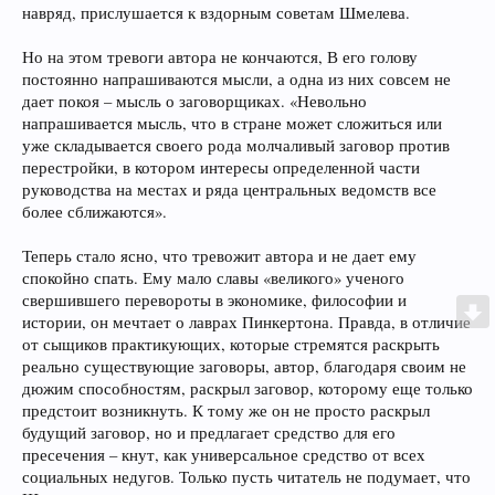
навряд, прислушается к вздорным советам Шмелева.
Но на этом тревоги автора не кончаются, В его голову
постоянно напрашиваются мысли, а одна из них совсем не
дает покоя – мысль о заговорщиках. «Невольно
напрашивается мысль, что в стране может сложиться или
уже складывается своего рода молчаливый заговор против
перестройки, в котором интересы определенной части
руководства на местах и ряда центральных ведомств все
более сближаются».
Теперь стало ясно, что тревожит автора и не дает ему
спокойно спать. Ему мало славы «великого» ученого
свершившего перевороты в экономике, философии и
истории, он мечтает о лаврах Пинкертона. Правда, в отличие
от сыщиков практикующих, которые стремятся раскрыть
реально существующие заговоры, автор, благодаря своим не
дюжим способностям, раскрыл заговор, которому еще только
предстоит возникнуть. К тому же он не просто раскрыл
будущий заговор, но и предлагает средство для его
пресечения – кнут, как универсальное средство от всех
социальных недугов. Только пусть читатель не подумает, что