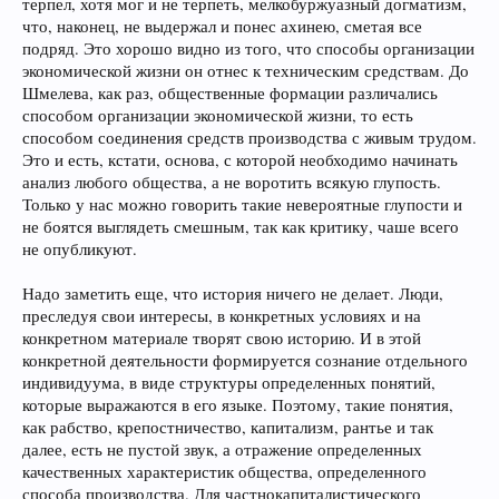
терпел, хотя мог и не терпеть, мелкобуржуазный догматизм,
что, наконец, не выдержал и понес ахинею, сметая все
подряд. Это хорошо видно из того, что способы организации
экономической жизни он отнес к техническим средствам. До
Шмелева, как раз, общественные формации различались
способом организации экономической жизни, то есть
способом соединения средств производства с живым трудом.
Это и есть, кстати, основа, с которой необходимо начинать
анализ любого общества, а не воротить всякую глупость.
Только у нас можно говорить такие невероятные глупости и
не боятся выглядеть смешным, так как критику, чаше всего
не опубликуют.
Надо заметить еще, что история ничего не делает. Люди,
преследуя свои интересы, в конкретных условиях и на
конкретном материале творят свою историю. И в этой
конкретной деятельности формируется сознание отдельного
индивидуума, в виде структуры определенных понятий,
которые выражаются в его языке. Поэтому, такие понятия,
как рабство, крепостничество, капитализм, рантье и так
далее, есть не пустой звук, а отражение определенных
качественных характеристик общества, определенного
способа производства. Для частнокапиталистического