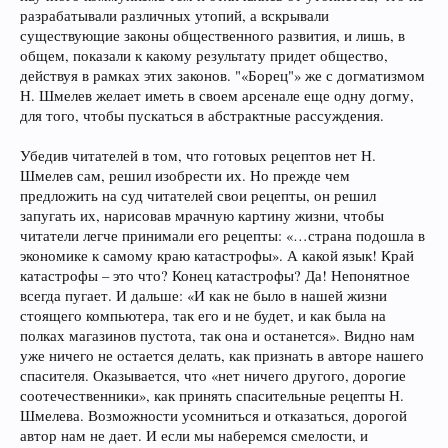
разрабатывали различных утопий, а вскрывали
существующие законы общественного развития, и лишь, в
общем, показали к какому результату придет общество,
действуя в рамках этих законов. "«Борец"» же с догматизмом
Н. Шмелев желает иметь в своем арсенале еще одну догму,
для того, чтобы пускаться в абстрактные рассуждения.
Убедив читателей в том, что готовых рецептов нет Н.
Шмелев сам, решил изобрести их. Но прежде чем
предложить на суд читателей свои рецепты, он решил
запугать их, нарисовав мрачную картину жизни, чтобы
читатели легче принимали его рецепты: «…страна подошла в
экономике к самому краю катастрофы». А какой язык! Край
катастрофы – это что? Конец катастрофы? Да! Непонятное
всегда пугает. И дальше: «И как не было в нашей жизни
стоящего компьютера, так его и не будет, и как была на
полках магазинов пустота, так она и останется». Видно нам
уже ничего не остается делать, как признать в авторе нашего
спасителя. Оказывается, что «нет ничего другого, дорогие
соотечественники», как принять спасительные рецепты Н.
Шмелева. Возможности усомниться и отказаться, дорогой
автор нам не дает. И если мы наберемся смелости, и