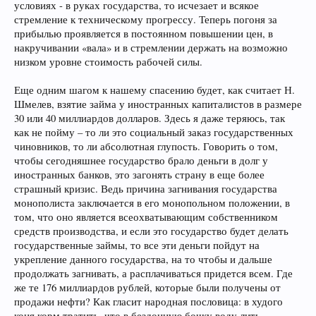
условиях - в руках государства, то исчезает и всякое
стремление к техническому прогрессу. Теперь погоня за
прибылью проявляется в постоянном повышении цен, в
накручивании «вала» и в стремлении держать на возможно
низком уровне стоимость рабочей силы.
Еще одним шагом к нашему спасению будет, как считает Н.
Шмелев, взятие займа у иностранных капиталистов в размере
30 или 40 миллиардов долларов. Здесь я даже теряюсь, так
как не пойму – то ли это социальный заказ государственных
чиновников, то ли абсолютная глупость. Говорить о том,
чтобы сегодняшнее государство брало деньги в долг у
иностранных банков, это загонять страну в еще более
страшный кризис. Ведь причина загнивания государства
монополиста заключается в его монопольном положении, в
том, что оно является всеохватывающим собственником
средств производства, и если это государство будет делать
государственные займы, то все эти деньги пойдут на
укрепление данного государства, на то чтобы и дальше
продолжать загнивать, а расплачиваться придется всем. Где
же те 176 миллиардов рублей, которые были получены от
продажи нефти? Как гласит народная пословица: в худого
коня корм тратить, что в бездонную бочку воду лить.