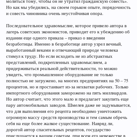
молиться тому, чтобы он не утратил гражданскую совесть».
Но как мы убедились, на своем горьком опыте, порядочность
и совесть чиновника очень неустойчивая опора.
Последовательное здравомыслие, которое привело автора в
лагерь советских экономистов, приводит его к убеждению об
издании еще одного приказа – приказ о введении
безработицы. Именно в безработице автор узрел вечный,
выработанный веками и отвечающий природе человека
стимул к труду. Но если исходить не из абстрактных
представлений, подкрепленных здравомыслием, а
придерживаться реальной действительности, то можно
увидеть, что промышленное оборудование не только
полностью не загружено, на многих предприятиях на 50 – 75
процентов, но и простаивает из-за нехватки рабочих. Только
импортного оборудования заморожено на пять миллиардов.
Но автор считает, что этого мало и предлагает закупить еще
пару автомобильных заводов. Шмелев даже не задумывается,
что для выполнения его рецепта необходимо уничтожить
огромную массу средств производства и тем самым обречь
себя на еще более жалкое существование. Навряд ли,
дорогой автор спасительных рецептов, государство
прислушается к вашим советам, при всем его невежестве в