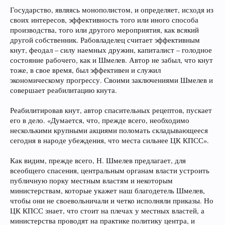
Государство, являясь монополистом, и определяет, исходя из
своих интересов, эффективность того или иного способа
производства, того или другого мероприятия, как всякий
другой собственник. Рабовладелец считает эффективным
кнут, феодал – силу наемных дружин, капиталист – голодное
состояние рабочего, как и Шмелев. Автор не забыл, что кнут
тоже, в свое время, был эффективен и служил
экономическому прогрессу. Своими заключениями Шмелев и
совершает реабилитацию кнута.
Реабилитировав кнут, автор спасительных рецептов, пускает
его в дело. «Думается, что, прежде всего, необходимо
несколькими крупными акциями поломать складывающееся
сегодня в народе убеждения, что места сильнее ЦК КПСС».
Как видим, прежде всего, Н. Шмелев предлагает, для
всеобщего спасения, центральным органам власти устроить
публичную порку местным властям и некоторым
министерствам, которые укажет наш благодетель Шмелев,
чтобы они не своевольничали и четко исполняли приказы. Но
ЦК КПСС знает, что стоит на плечах у местных властей, а
министерства проводят на практике политику центра, и