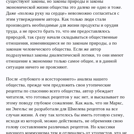
существуют законы, но законы природы и законы
экономической жизни общества это далеко не одно и тоже.
Даже «положа руку на сердце» невозможно согласиться с
этим утверждением автора. Как только люди стали
производить необходимые для жизни продукты и орудия
труда, а не просто брать то, что им предоставлялось
природой, так сразу начали складываться общественные
отношения, изменяющиеся не по законам природы, а по
законам человеческого общества. Если же автор
подразумевал законы диалектической логики, то они имеют
отношение к экономике только самое общее, и в данной
ситуации ничего не проясняют.
После «глубокого и всестороннего» анализа нашего
общества, прежде чем предложить свои утопические
рецепты по спасению всего общества, автор убеждает
читателя, что готовых рецептов у нас нет, и высказывает по
этому поводу глубокое сожаление. Как жаль, что ни Маркс,
ни Энгельс не разработали для Шмелева рецептов на все
случаи жизни. А ему так хотелось бы иметь готовую схему,
исходя из которой, можно действовать, не обременяя свою
голову составлением различных рецептов. Но классики
научного коммунизма тем и отличались от утопистов, что не