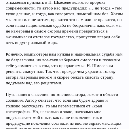
откажемся признать в Н. Шмелеве великого пророка
современности, то автор нас предупредил: «…но тогда – тем
хуже для нас, и тогда, как говорится, помогай нам бог. Хотим
мы этого или не хотим, нравится это нам или не нравится, но
если наша национальная судьба не безразлична нам, если мы
не намерены в самом скором времени превратиться в
экономически отсталое государство, пропустив вперед себя
весь индустриальный мир».
Конечно, компьютеры нам нужны и национальная судьба нам
не безразлична, но все-таки наберемся смелости и позволим
себе усомниться в том, что предлагаемые Н. Шмелевым
рецепты спасут нас. Так что, прежде чем украсить голову
автора лавровым венком и скорее бежать спасать страну,
подумаем над его рецептами.
Путь нашего спасения, по мнению автора, лежит в области
сознания. Автор считает, что если мы будем здраво и
толково рассуждать, то мы переместимся от «края
катастрофы». Но, насколько я знаю, насколько мне
подсказывает мой опыт, как наше поколение, так и
предыдущие поколения состояли из вполне здравомыслящих
людей, только вот ранее здравомыслие подсказывало особо