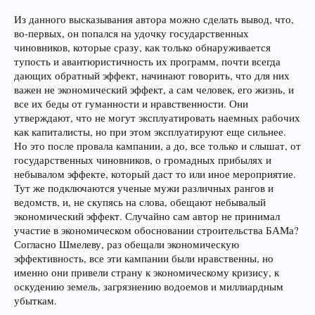
Из данного высказывания автора можно сделать вывод, что,
во-первых, он попался на удочку государственных
чиновников, которые сразу, как только обнаруживается
тупость и авантюристичность их программ, почти всегда
дающих обратный эффект, начинают говорить, что для них
важен не экономический эффект, а сам человек, его жизнь, и
все их беды от гуманности и нравственности. Они
утверждают, что не могут эксплуатировать наемных рабочих
как капиталисты, но при этом эксплуатируют еще сильнее.
Но это после провала кампании, а до, все только и слышат, от
государственных чиновников, о громадных прибылях и
небывалом эффекте, который даст то или иное мероприятие.
Тут же подключаются ученые мужи различных рангов и
ведомств, и, не скупясь на слова, обещают небывалый
экономический эффект. Случайно сам автор не принимал
участие в экономическом обосновании строительства БАМа?
Согласно Шмелеву, раз обещали экономическую
эффективность, все эти кампании были нравственны, но
именно они привели страну к экономическому кризису, к
оскудению земель, загрязнению водоемов и миллиардным
убыткам.