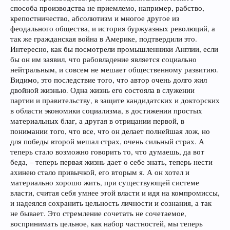
способа производства не приемлемо, например, рабство,
крепостничество, абсолютизм и многое другое из
феодального общества, и история буржуазных революций, а
так же гражданская война в Америке, подтвердили это.
Интересно, как бы посмотрели промышленники Англии, если
бы он им заявил, что рабовладение является социально
нейтральным, и совсем не мешает общественному развитию.
Видимо, это последствие того, что автор очень долго жил
двойной жизнью. Одна жизнь его состояла в служении
партии и правительству, в защите кандидатских и докторских
в области экономики социализма, в достижении простых
материальных благ, а другая в отрицании первой, в
понимании того, что все, что он делает полнейшая лож, но
для победы второй мешал страх, очень сильный страх. А
теперь стало возможно говорить то, что думаешь, да вот
беда, – теперь первая жизнь дает о себе знать, теперь нести
ахинею стало привычкой, его вторым я. А он хотел и
материально хорошо жить, при существующей системе
власти, считая себя умнее этой власти и идя на компромиссы,
и надеялся сохранить цельность личности и сознания, а так
не бывает. Это стремление сочетать не сочетаемое,
воспринимать цельное, как набор частностей, мы теперь