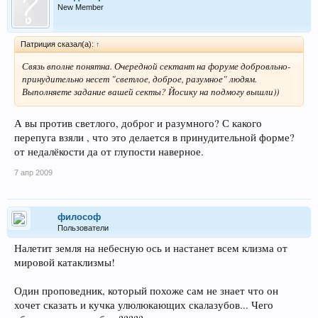
New Member
Патриция сказал(а):
↑
Связь вполне понятна. Очередной сектант на форуме добровльно-
принудительно несет "светлое, доброе, разумное" людям.
Выполняете задание вашей секты? Йосику на подмогу вышли))
А вы против светлого, доброг и разумного? С какого
перепуга взяли , что это делается в принудительной форме?
от недалёкости да от глупости наверное.
7 апр 2009
философ
Пользователи
Налетит земля на небесную ось и настанет всем клизма от
мировой катаклизмы!
Один проповедник, который похоже сам не знает что он
хочет сказать и кучка улюлюкающих скалазубов... Чего