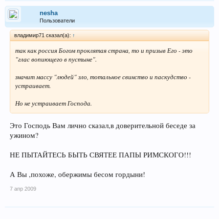
nesha
Пользователи
владимир71 сказал(а):
↑
так как россия Богом проклятая страна, то и призыв Его - это
"глас вопиющего в пустыне".
значит массу "людей" зло, тотальное свинство и паскудство -
устраивает.
Но не устраивает Господа.
Это Господь Вам лично сказал,в доверительной беседе за
ужином?
НЕ ПЫТАЙТЕСЬ БЫТЬ СВЯТЕЕ ПАПЫ РИМСКОГО!!!
А Вы ,похоже, обержимы бесом гордыни!
7 апр 2009