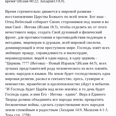
время"(Исаия 60:22; Захария13:8,9).
Время стремительно движется к мировой развязке -
восстановлению Царства Божьего по всей земле. Бог наш -
Отец Небесный собирает Своих сторонников под знамя и во
имя Своё - Иегова (Исаия 18:3), чтобы отделить их от этого
нечестивого мира, создать Свой духовный и физический
фронт, для противостояния и противодействия подлецам и
негодяям, лицемерам и дуракам, всей мировой сволочи,
доминирующей в этом преступном мире. Господь зовёт всех
любящих правду, справедливость и милосердие,
неравнодушных людей в один народ, в одну церковь -
"Церковь ???? (Иеговы) - Новый Израиль"(Исаия 44:5), всех
лучших представителей рода человеческого из всех племён,
колен, народов и языков. На земле будет господствовать одна
мировая религия, раскол и сектантство, ересь, суеверие и
невежество, мракобесие и идолопоклонство уйдут в небытие.
"И Господь будет Царём над всею землёю; в то день будет
Господь един, и имя Его - Иегова - едино". Вера в Единого
Творца должна объединить все народы земли, прекратить
бесконечные войны, сделать существование всех народов
земли спокойным и радостным (Захария 14:9, Малахия 4:1-3,
Тора стр. 1258).