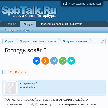
Войти или зарегистрироваться
Главная
Последние сообщения на форуме
Форум
Последние сообщения
Форум
Форумы о высоком и вечном
Форум о религиях
"Господь зовёт!"
1
2
Вперёд >
владимир71
New Member
"От малого произойдёт тысяча, и от самого слабого -
сильный народ. Я, Господь, ускорю совершить это в своё