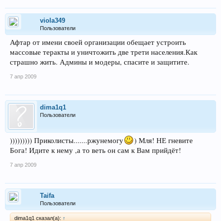
viola349
Пользователи
Афтар от имени своей организации обещает устроить
массовые теракты и уничтожить две трети населения.Как
страшно жить. Админы и модеры, спасите и защитите.
7 апр 2009
dima1q1
Пользователи
))))))))) Приколисты.......ржунемогу
) Мля! НЕ гневите
Бога! Идите к нему ,а то веть он сам к Вам прийдёт!
7 апр 2009
Taifa
Пользователи
dima1q1 сказал(а):
↑