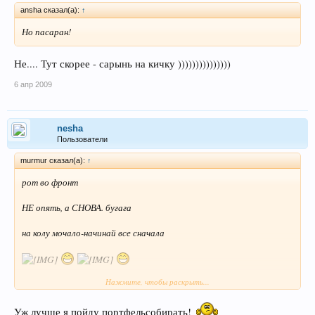
ansha сказал(а):
↑
Но пасаран!
Не.... Тут скорее - сарынь на кичку )))))))))))))))
6 апр 2009
nesha
Пользователи
murmur сказал(а):
↑
рот во фронт
НЕ опять, а СНОВА. бугага
на колу мочало-начинай все сначала
Нажмите, чтобы раскрыть...
Это тебе не СВОЙ портфель собирать.
Уж лучше я пойду портфельсобирать!