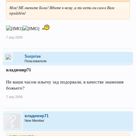
Мля! НЕ гневите Бога! Идите к нему ,а то веть он сам к Вам
прийдёт!
7 апр 2009
Surprise
Пользователи
владимир71
Не ваши часом ильечу зад подорвали, в качестве знамения
божьего?
7 апр 2009
владимир71
New Member