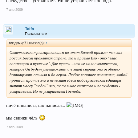
паскудство - устраивает. Но не устраивает Господа.
7 апр 2009
Taifa
Пользователи
владимир71 сказал(а):
↑
Ответ всем отреагировавшим на этот Божий призыв: так как
россия Богом проклятая страна, то и призыв Его - это "глас
вопиющего в пустыне". Две трети - это не малое количество,
которое Он будет уничтожать, а в этой стране они особенно
доминируют, от низа и до верха. Любое хорошее начинание, любой
протест против зла и нечестия здесь поддерживают единицы -
значит массу "людей" зло, тотальное свинство и паскудство -
устраивает. Но не устраивает Господа.
ничё нипанила, шо написал...
мы свинки чёль
7 апр 2009