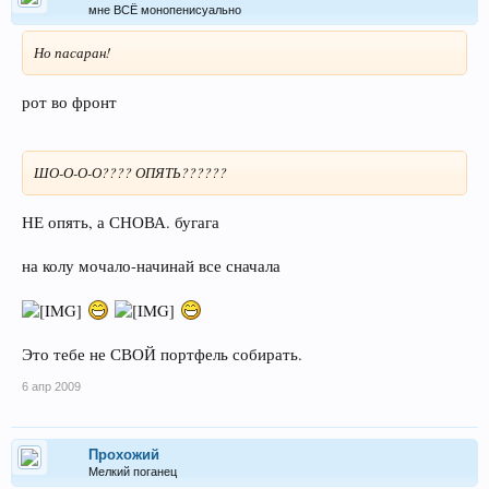
мне ВСЁ монопенисуально
Но пасаран!
рот во фронт
ШО-О-О-О???? ОПЯТЬ??????
НЕ опять, а СНОВА. бугага
на колу мочало-начинай все сначала
Это тебе не СВОЙ портфель собирать.
6 апр 2009
Прохожий
Мелкий поганец