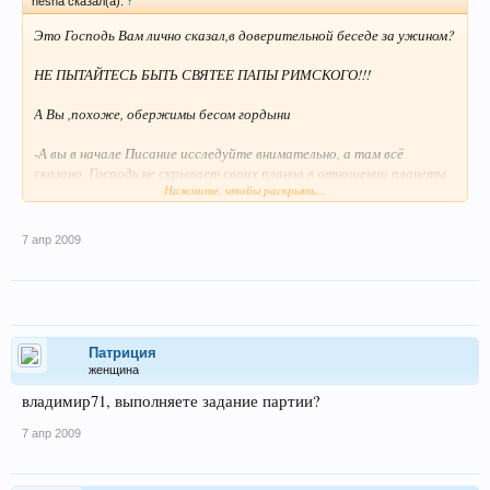
nesha сказал(а):
↑
Это Господь Вам лично сказал,в доверительной беседе за ужином?
НЕ ПЫТАЙТЕСЬ БЫТЬ СВЯТЕЕ ПАПЫ РИМСКОГО!!!
А Вы ,похоже, обержимы бесом гордыни
-А вы в начале Писание исследуйте внимательно, а там всё
сказано, Господь не скрывает своих планов в отношении планеты
Нажмите, чтобы раскрыть...
и человечества и даёт выбрать сторону - зло или добро. А про
"папу" сказано: "И отцем себе ни называйте никого, ибо один у вас
Отец, который на Небесах". И чем же он - глава католической
7 апр 2009
церкви свят? В чём гордость моя выражается?
Патриция
женщина
владимир71, выполняете задание партии?
7 апр 2009