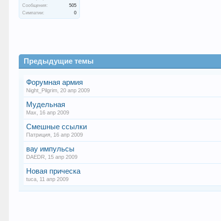
Сообщения:
505
Симпатии:
0
Предыдущие темы
Форумная армия
Night_Pilgrim
,
20 апр 2009
Мудельная
Max
,
16 апр 2009
Смешные ссылки
Патриция
,
16 апр 2009
вау импульсы
DAEDR
,
15 апр 2009
Новая прическа
tuca
,
11 апр 2009