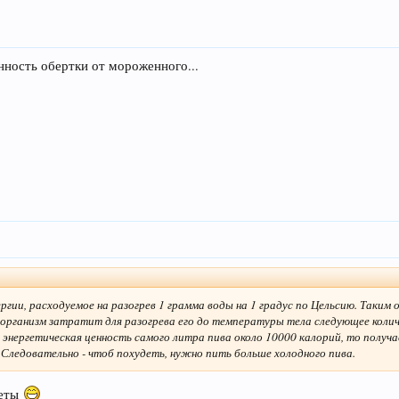
енность обертки от мороженного...
ергии, расходуемое на разогрев 1 грамма воды на 1 градус по Цельсию. Таким 
организм затратит для разогрева его до температуры тела следующее колич
о энергетическая ценность самого литра пива около 10000 калорий, то получа
 Следовательно - чтоб похудеть, нужно пить больше холодного пива.
иеты