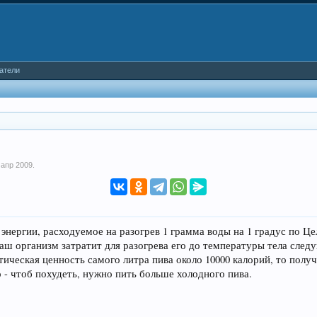
атели
 апр 2009
.
о энергии, расходуемое на разогрев 1 грамма воды на 1 градус по Ц
аш организм затратит для разогрева его до температуры тела следу
етическая ценность самого литра пива около 10000 калорий, то полу
 - чтоб похудеть, нужно пить больше холодного пива.