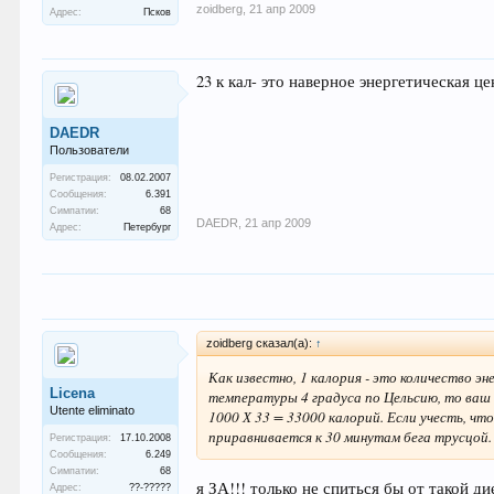
zoidberg
,
21 апр 2009
Адрес:
Псков
23 к кал- это наверное энергетическая ц
DAEDR
Пользователи
Регистрация:
08.02.2007
Сообщения:
6.391
Симпатии:
68
DAEDR
,
21 апр 2009
Адрес:
Петербург
zoidberg сказал(а):
↑
Как известно, 1 калория - это количество эн
Licena
температуры 4 градуса по Цельсию, то ваш 
Utente eliminato
1000 Х 33 = 33000 калорий. Если учесть, чт
приравнивается к 30 минутам бега трусцой.
Регистрация:
17.10.2008
Сообщения:
6.249
Симпатии:
68
я ЗА!!! только не спиться бы от такой д
Адрес:
??-?????