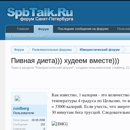
Главная
Последние сообщения на форуме
Пользов
Форум
Последние сообщения
Форум
Развлекательные форумы
Юмористический форум
Пивная диета))) худеем вместе)))
Тема в разделе "
Юмористический форум
", создана пользователем
zoidberg
,
21
Как известно, 1 калория - это количеств
температуры 4 градуса по Цельсию, то в
= 33000 калорий. Если учесть, что энерг
zoidberg
30 минутам бега трусцой. Следовательно
Пользователи
Регистрация:
29.08.2008
Сообщения:
152
Симпатии:
0