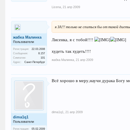
Licena
,
21 апр 2009
я ЗА!!! только не спиться бы от такой диет
жабка Малинка
Лисенка, я с тобой!!!!
Пользователи
Регистрация:
22.03.2008
худеть так худеть!!!!
Сообщения:
8.157
Симпатии:
101
жабка Малинка
,
21 апр 2009
Адрес:
Санкт-Петербург
Всё хорошо в меру,научи дурака Богу м
dima1q1
,
21 апр 2009
dima1q1
Пользователи
Регистрация:
05.02.2009