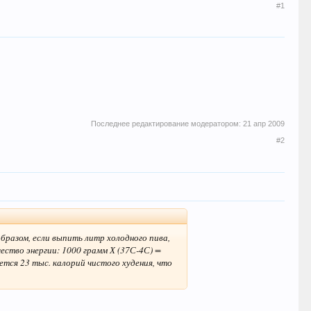
#1
Последнее редактирование модератором:
21 апр 2009
#2
образом, если выпить литр холодного пива,
ество энергии: 1000 грамм Х (37С-4С) =
ется 23 тыс. калорий чистого худения, что