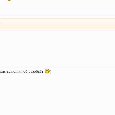
ы
олиться,он и лоб разобьёт
)