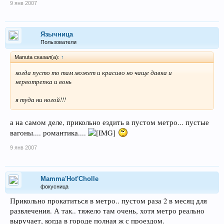
9 янв 2007
Язычница
Пользователи
Manuta сказал(а):
↑
когда пусто то там может и красиво но чаще давка и
нервотрепка и вонь
я туда ни ногой!!!
а на самом деле, прикольно ездить в пустом метро... пустые
вагоны.... романтика....
9 янв 2007
Mamma'Hot'Cholle
фокусница
Прикольно прокатиться в метро.. пустом раза 2 в месяц для
развлечения. А так.. тяжело там очень, хотя метро реально
выручает, когда в городе полная ж с проездом.