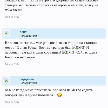
Согласна, что пустое метро это здорово.Но самая ужасная
станция это Василеостровская вечером в час-пик, врагу не
пожелаешь.
10 янв 2007
Кент
Пользователи
Не знаю, не знаю... мне раньше бывало тошно на станции
метро Чёрная Речка. Вот где трандец был
И
персонал там как с цепи сорванный
Сейчас слава
Богу там не бываю.
14 янв 2007
Гордейка
Пользователи
ко мне когда мама приезжала, обожала на метро ездить,
говорит, как в музее побывала...
15 янв 2007