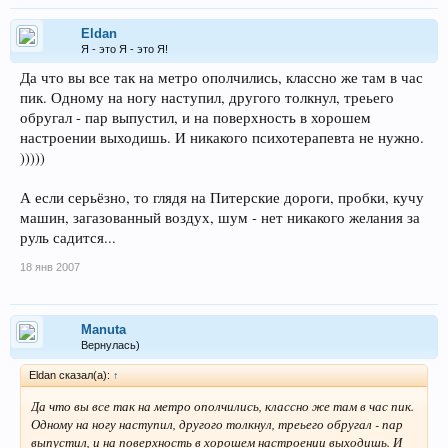
Eldan
Я - это Я - это Я!
Да что вы все так на метро ополчились, классно же там в час
пик. Одному на ногу наступил, другого толкнул, треьего
обругал - пар выпустил, и на поверхность в хорошем
настроении выходишь. И никакого психотерапевта не нужно.
)))))
А если серьёзно, то глядя на Питерские дороги, пробки, кучу
машин, загазованный воздух, шум - нет никакого желания за
руль садится...
18 янв 2007
Manuta
Вернулась)
Eldan сказал(а):
↑
Да что вы все так на метро ополчились, классно же там в час пик.
Одному на ногу наступил, другого толкнул, треьего обругал - пар
выпустил, и на поверхность в хорошем настроении выходишь. И