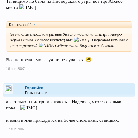
Ты видимо не было на Пионерской с утра, вот где АТское
место
Кент сказал(а):
↑
Не знаю, не знаю... мне раньше бывало тошно на станции метро
Чёрная Речка. Вот где трандец был
И персонал там как с
цепи сорванный
Сейчас слава Богу там не бываю.
Все по прежнему....лучше не суваться
16 янв 2007
Гордейка
Пользователи
а я только на метро и катаюсь... Надеюсь, что это только
пока...
и ездить мне приходится на более спокойных станциях...
17 янв 2007