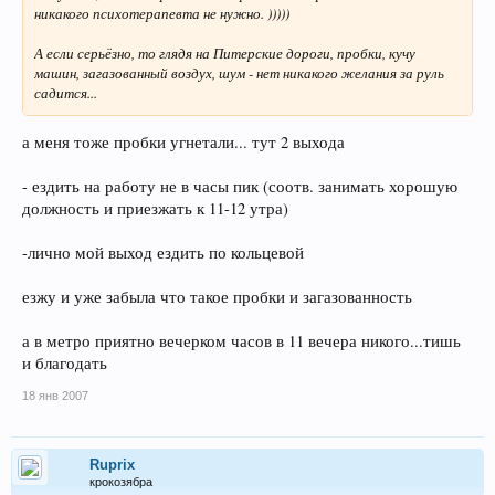
никакого психотерапевта не нужно. )))))
А если серьёзно, то глядя на Питерские дороги, пробки, кучу
машин, загазованный воздух, шум - нет никакого желания за руль
садится...
а меня тоже пробки угнетали... тут 2 выхода
- ездить на работу не в часы пик (соотв. занимать хорошую
должность и приезжать к 11-12 утра)
-лично мой выход ездить по кольцевой
езжу и уже забыла что такое пробки и загазованность
а в метро приятно вечерком часов в 11 вечера никого...тишь
и благодать
18 янв 2007
Ruprix
крокозябра