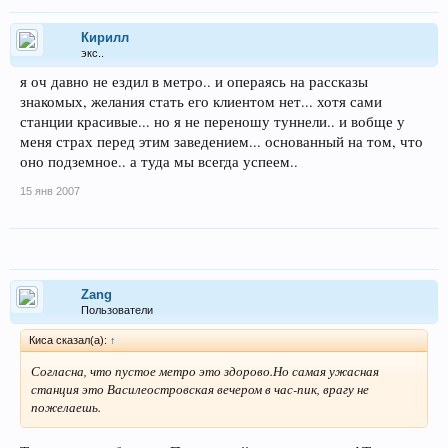
Кирилл
экс..
я оч давно не ездил в метро.. и операясь на рассказы
знакомых, желания стать его клиентом нет... хотя сами
станции красивые... но я не переношу туннели.. и вобще у
меня страх перед этим заведением... основанный на том, что
оно подземное.. а туда мы всегда успеем..
15 янв 2007
Zang
Пользователи
Киса сказал(а):
↑
Согласна, что пустое метро это здорово.Но самая ужасная
станция это Василеостровская вечером в час-пик, врагу не
пожелаешь.