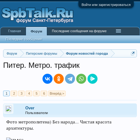
Войти или зарегистрироваться
Главная
Последние сообщения на форуме
Форум
Последние сообщения
Форум
Питерские форумы
Форум новостей города
Питер. Метро. трафик
1
2
3
4
5
6
Вперёд >
Over
Пользователи
Фото метрополитена) Без народа... Чистая красота
архитектуры.