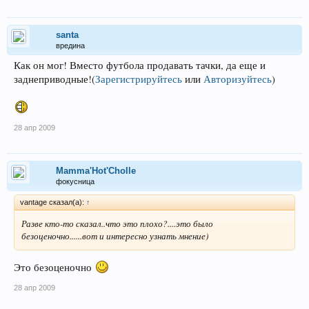
santa
вредина
Как он мог! Вместо футбола продавать тачки, да еще и
заднеприводные!
(
Зарегистрируйтесь
или
Авторизуйтесь
)
28 апр 2009
Mamma'Hot'Cholle
фокусница
vantage сказал(а):
↑
Разве кто-то сказал..что это плохо?....это было
безоценочно......вот и интересно узнать мнение)
Это безоценочно
28 апр 2009