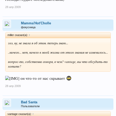
28 апр 2009
Mamma'Hot'Cholle
фокусница
miller сказал(а):
↑
эээ, ну, не знала я об этом. теперь знаю...
..ничего... нет, ничего в моей жизни от этого знания не изменилось...
вопрос-то, собственно говоря, в чем? vantage, вы что обсудить-то
хотите?
он что-то от нас скрывает
28 апр 2009
Bad Santa
Пользователи
vantage сказал(а):
↑