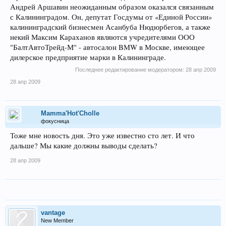
Андрей Аршавин неожиданным образом оказался связанным
с Калининградом. Он, депутат Госдумы от «Единой России»
калининградский бизнесмен Асанбуба Нюдюрбегов, а также
некий Максим Караханов являются учредителями ООО
"БалтАвтоТрейд-М" - автосалон BMW в Москве, имеющее
дилерское предприятие марки в Калининграде.
Последнее редактирование модератором:
28 апр 2009
28 апр 2009
Mamma'Hot'Cholle
фокусница
Тоже мне новость дня. Это уже известно сто лет. И что
дальше? Мы какие должны выводы сделать?
28 апр 2009
vantage
New Member