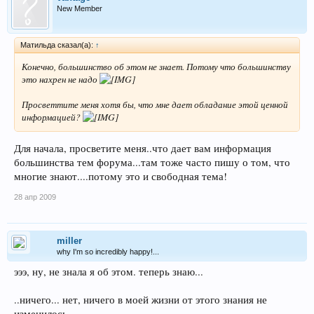
New Member
Матильда сказал(а):
↑
Конечно, большинство об этом не знает. Потому что большинству
это нахрен не надо
Просветтите меня хотя бы, что мне дает обладание этой ценной
информацией?
Для начала, просветите меня..что дает вам информация
большинства тем форума...там тоже часто пишу о том, что
многие знают....потому это и свободная тема!
28 апр 2009
miller
why I'm so incredibly happy!...
эээ, ну, не знала я об этом. теперь знаю...
..ничего... нет, ничего в моей жизни от этого знания не
изменилось...