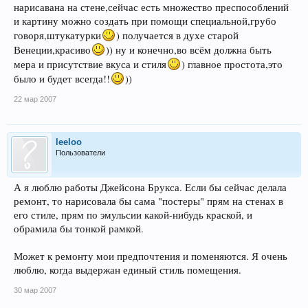
нарисавана на стене,сейчас есть множество преспособлений
и картину можно создать при помощи специальной,грубо
говоря,штукатурки
) получается в духе старой
Венеции,красиво
)) ну и конечно,во всём должна быть
мера и присутствие вкуса и стиля
) главное простота,это
было и будет всегда!!
))
22 мар 2007
leeloo
Пользователи
А я люблю работы Джейсона Брукса. Если бы сейчас делала
ремонт, то нарисовала бы сама "постеры" прям на стенах в
его стиле, прям по эмульсии какой-нибудь краской, и
обрамила бы тонкой рамкой.
Может к ремонту мои предпочтения и поменяются. Я очень
люблю, когда выдержан единый стиль помещения.
30 мар 2007