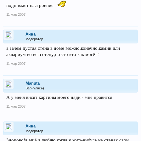
поднимает настроение
11 мар 2007
Анна
Модератор
а зачем пустая стена в доме!можно,конечно,камин или
аквариум во всю стену,но это кто как могёт!
11 мар 2007
Manuta
Вернулась)
А у меня висят картины моего дяди - мне нравится
11 мар 2007
Анна
Модератор
Здорово!а ещё я люблю,когда у кого-нибудь на стенах свои