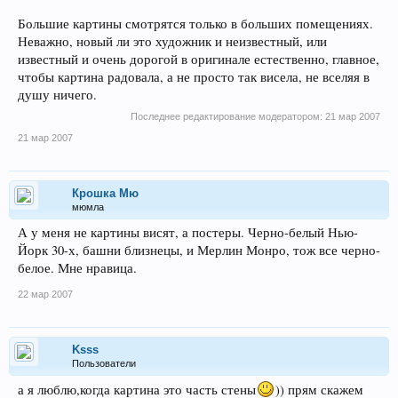
Большие картины смотрятся только в больших помещениях.
Неважно, новый ли это художник и неизвестный, или
известный и очень дорогой в оригинале естественно, главное,
чтобы картина радовала, а не просто так висела, не вселяя в
душу ничего.
Последнее редактирование модератором:
21 мар 2007
21 мар 2007
Крошка Мю
мюмла
А у меня не картины висят, а постеры. Черно-белый Нью-
Йорк 30-х, башни близнецы, и Мерлин Монро, тож все черно-
белое. Мне нравица.
22 мар 2007
Ksss
Пользователи
а я люблю,когда картина это часть стены
)) прям скажем