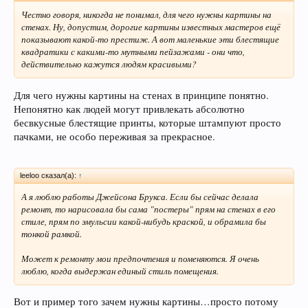
Честно говоря, никогда не понимал, для чего нужны картины на
стенах. Ну, допустим, дорогие картины известных мастеров ещё
показывают какой-то престиж. А вот маленькие эти блестящие
квадратики с какими-то мутными пейзажами - они что,
действительно кажутся людям красивыми?
Для чего нужны картины на стенах в принципе понятно.
Непонятно как людей могут привлекать абсолютно
бесвкусные блестящие принты, которые штампуют просто
пачками, не особо переживая за прекрасное.
leeloo сказал(а):
↑
А я люблю работы Джейсона Брукса. Если бы сейчас делала
ремонт, то нарисовала бы сама "постеры" прям на стенах в его
стиле, прям по эмульсии какой-нибудь краской, и обрамила бы
тонкой рамкой.
Может к ремонту мои предпочтения и поменяются. Я очень
люблю, когда выдержан единый стиль помещения.
Вот и пример того зачем нужны картины…просто потому