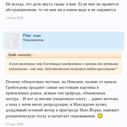
Не всегда, это дело вкуса скажу я вам. Если мне не нравится
абстракционизм, то он мне ни в каком виде и не онравится.
13 мар 2008
Piter_man
Пользователи
Spalik сказал(а):
↑
А вот маленькие эти блестящие квадратики с какими-то мутными
пейзажами - они что, действительно кажутся людям красивыми?
Почему обязательно мутные, на Невском, налево от канала
Грибоедова продают самые настоящие картины в
приемлемых рамах, всякая там природа, обнажонная
натура... И всё за вполне умеренную плату.... давно мечтаю,
а пока у меня висит репродукция, в Максидоме купил,
дождливый осенний вечер в пригороде Нью-Йорка, навевает
романтическую тоску и нагнетает переживания.
13 мар 2008