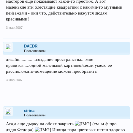
мастеров ещё показывают какой-то престиж. А вот
маленькие эти блестящие квадратики с какими-то мутными
пейзажами - они что, действительно кажутся людям
красивыми?
3 мар 2007
DAEDR
Пользователи
дизайн..............создание пространства....мне
нравится.....одной маленькой картинкой,если умело ее
рассположить-помещение можно преобразить
3 мар 2007
sirina
Пользователи
Ага,а еще дырку на обоях закрыть
(см. м.ф.про
дядю Федора)
Иногда пара цветовых пятен здорово