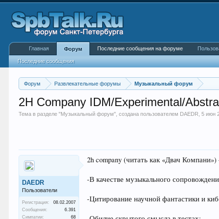
Главная
Последние сообщения на форуме
Пользов
Форум
Последние сообщения
Форум
Развлекательные форумы
Музыкальный форум
2H Company IDM/Experimental/Abstra
Тема в разделе "
Музыкальный форум
", создана пользователем
DAEDR
,
5 июн 
2h company (читать как «Двач Компани»)
-В качестве музыкального сопровожден
DAEDR
Пользователи
-Цитирование научной фантастики и киб
Регистрация:
08.02.2007
Сообщения:
6.391
-Обилие скрытого смысла в тестах;
Симпатии:
68