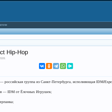
атели
ct Hip-Hop
2009
.
 — российская группа из Санкт-Петербурга, исполняющая IDM/Experi
ия — IDM от Ёлочных Игрушек;
ерпанка;