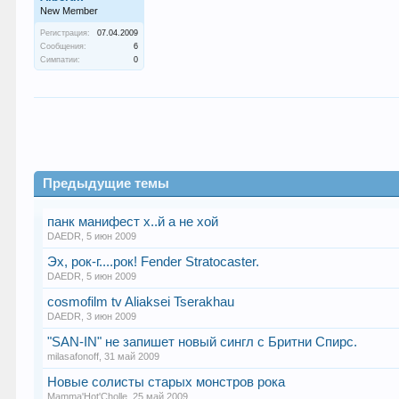
New Member
Регистрация:
07.04.2009
Сообщения:
6
Симпатии:
0
Предыдущие темы
панк манифест х..й а не хой
DAEDR
,
5 июн 2009
Эх, рок-г....рок! Fender Stratocaster.
DAEDR
,
5 июн 2009
cosmofilm tv Aliaksei Tserakhau
DAEDR
,
3 июн 2009
"SAN-IN" не запишет новый сингл с Бритни Спирс.
milasafonoff
,
31 май 2009
Новые солисты старых монстров рока
Mamma'Hot'Cholle
,
25 май 2009