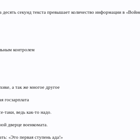
 десять секунд текста превышает количество информации в «Войне
льным контролем
хике, а так же многое другое
ая госзарплата
е-таки, ведь как-то надо.
ной дверце военкомата.
ть: «Это первая ступень ада!»