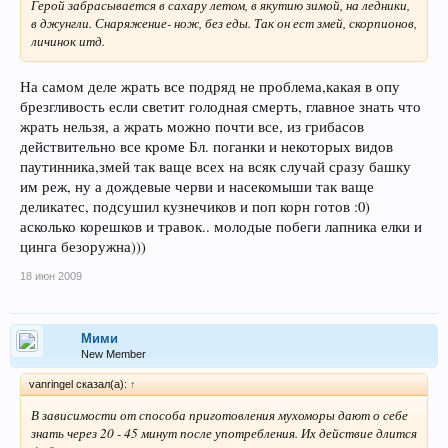
Герой забрасывается в сахару летом, в якутию зимой, на ледники,
в джунгли. Снаряжение- нож, без еды. Так он ест змей, скорпионов,
личинок итд.
На самом деле жрать все подряд не проблема,какая в опу
брезгливость если светит голодная смерть, главное знать что
жрать нельзя, а жрать можно почти все, из грибасов
действительно все кроме Бл. поганки и некоторых видов
паутинника,змей так ваще всех на всяк случай сразу башку
им реж, ну а дождевые черви и насекомыши так ваще
деликатес, подсушил кузнечиков и поп корн готов :0)
асколько корешков и травок.. молодые побеги лапника елки и
цинга безоружна)))
18 июн 2009
Мими
New Member
vanringel сказал(а):
↑
В зависимости от способа приготовления мухоморы дают о себе
знать через 20 - 45 минут после употребления. Их действие длится