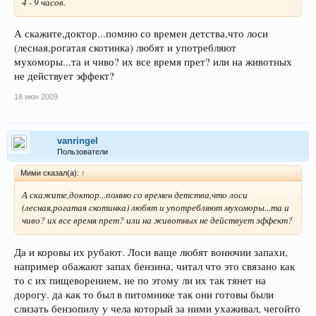
4 - 9 часов.
А скажите,доктор...помню со времен детства,что лоси
(лесная,рогатая скотинка) любят и употребляют
мухоморы...та и чиво? их все время прет? или на животных
не действует эффект?
18 июн 2009
vanringel
Пользователи
Мими сказал(а):
↑
А скажите,доктор...помню со времен детства,что лоси
(лесная,рогатая скотинка) любят и употребляют мухоморы...та и
чиво? их все время прет? или на животных не действует эффект?
Да и коровы их рубают. Лоси ваще любят вонючии запахи,
например обажают запах бензина, читал что это связано как
то с их пищеворением, не по этому ли их так тянет на
дорогу. да как то был в питомнике так они готовы были
слизать бензопилу у чела который за ними ухаживал, чегойто