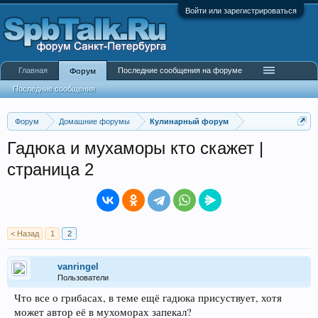
Войти или зарегистрироваться
Главная
Последние сообщения на форуме
Форум
Последние сообщения
Форум
Домашние форумы
Кулинарный форум
Гадюка и мухаморы кто скажет |
страница 2
< Назад
1
2
vanringel
Пользователи
Что все о грибасах, в теме ещё гадюка присуствует, хотя
может автор её в мухоморах запекал?