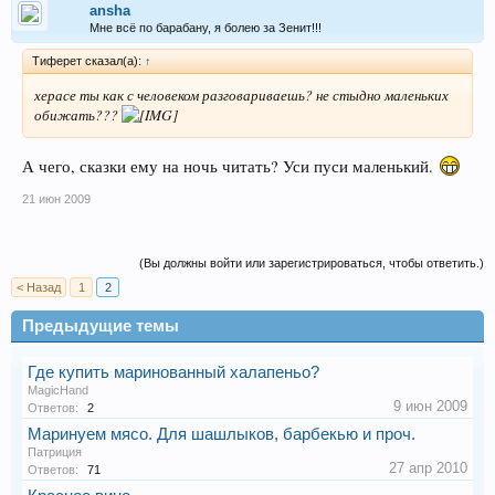
ansha
Мне всё по барабану, я болею за Зенит!!!
Тиферет сказал(а):
↑
херасе ты как с человеком разговариваешь? не стыдно маленьких
обижать???
А чего, сказки ему на ночь читать? Уси пуси маленький.
21 июн 2009
(Вы должны войти или зарегистрироваться, чтобы ответить.)
< Назад
1
2
Предыдущие темы
Где купить маринованный халапеньо?
MagicHand
9 июн 2009
Ответов:
2
Маринуем мясо. Для шашлыков, барбекью и проч.
Патриция
27 апр 2010
Ответов:
71