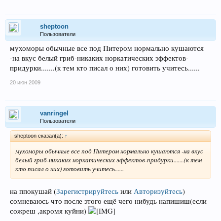
sheptoon
Пользователи
мухоморы обычные все под Питером нормально кушаются
-на вкус белый гриб-никаких норкатических эффектов-
придурки.......(к тем кто писал о них) готовить учитесь......
20 июн 2009
vanringel
Пользователи
sheptoon сказал(а):
↑
мухоморы обычные все под Питером нормально кушаются -на вкус
белый гриб-никаких норкатических эффектов-придурки.......(к тем
кто писал о них) готовить учитесь......
на ппокушай
(
Зарегистрируйтесь
или
Авторизуйтесь
)
сомневаюсь что после этого ещё чего нибудь напишиш(если
сожреш ,акромя куйни)