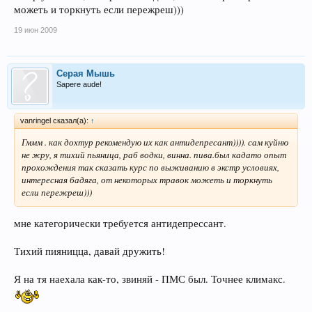
можеть и торкнуть если пережреш)))
19 июн 2009
Серая Мышь
Sapere aude!
vanringel сказал(а):
↑
Гммм . как дохтур рекомендую их как антидепресант)))). сам куйню
не жру, я тихий пьяница, раб водки, винна. пива.был кадато опыт
прохождения так сказать курс по выживанию в экстр условиях,
интересная бадяга, от некоторых травок можеть и торкнуть
если пережреш)))
мне категорически требуется антидепрессант.
Тихий пияницца, давай дружить!
Я на тя наехала как-то, звиняй - ПМС был. Точнее климакс.