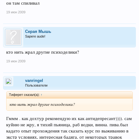
он там спиливал
19 июн 2009
Серая Мышь
Sapere aude!
кто нить жрал другие психоделики?
19 июн 2009
vanringel
Пользователи
Тиферет сказал(а):
↑
кто нить жрал другие психоделики?
Гммм . как дохтур рекомендую их как антидепресант)))). сам
куйню не жру, я тихий пьяница, раб водки, винна. пива.был
кадато опыт прохождения так сказать курс по выживанию в
экстр условиях, интересная бадяга, от некоторых травок