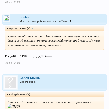
20 июн 2009
ansha
Мне всё по барабану, я болею за Зенит!!!
sheptoon сказал(а):
↑
мухоморы обычные все под Питером нормально кушаются -на вкус
белый гриб-никаких норкатических эффектов-придурки.......(к тем
кто писал о них) готовить учитесь......
Ну удачи тебе - придурок......
20 июн 2009
Серая Мышь
Sapere aude!
vanringel сказал(а):
↑
Гы-Гы хех Критические дни-тоже в чем то предпраздничные