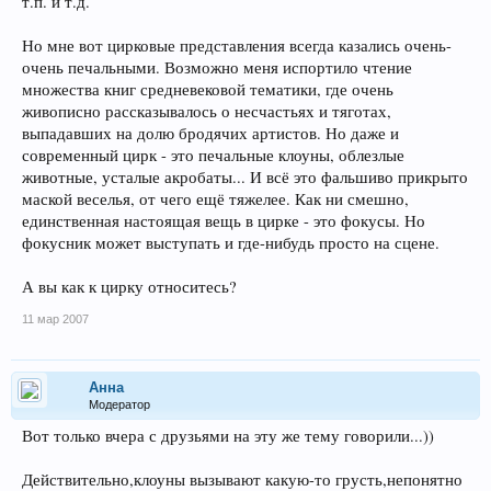
т.п. и т.д.
Но мне вот цирковые представления всегда казались очень-
очень печальными. Возможно меня испортило чтение
множества книг средневековой тематики, где очень
живописно рассказывалось о несчастьях и тяготах,
выпадавших на долю бродячих артистов. Но даже и
современный цирк - это печальные клоуны, облезлые
животные, усталые акробаты... И всё это фальшиво прикрыто
маской веселья, от чего ещё тяжелее. Как ни смешно,
единственная настоящая вещь в цирке - это фокусы. Но
фокусник может выступать и где-нибудь просто на сцене.
А вы как к цирку относитесь?
11 мар 2007
Анна
Модератор
Вот только вчера с друзьями на эту же тему говорили...))
Действительно,клоуны вызывают какую-то грусть,непонятно