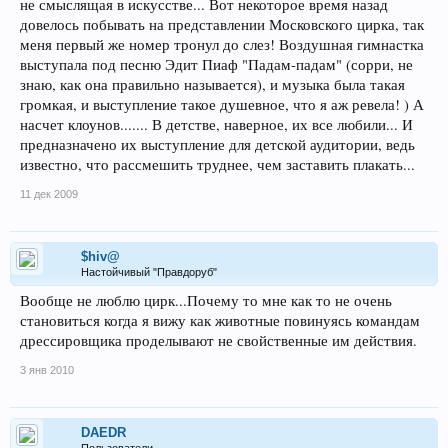
не смыслящая в искусстве... Вот некоторое время назад
довелось побывать на представлении Московского цирка, так
меня первый же номер тронул до слез! Воздушная гимнастка
выступала под песню Эдит Пиаф "Падам-падам" (сорри, не
знаю, как она правильно называется), и музыка была такая
громкая, и выступление такое душевное, что я аж ревела! ) А
насчет клоунов....... В детстве, наверное, их все любили... И
предназначено их выступление для детской аудитории, ведь
известно, что рассмешить труднее, чем заставить плакать...
11 дек 2009
$hiv@
Настойчивый "Правдоруб"
Вообще не люблю цирк...Почему то мне как то не очень
становиться когда я вижу как животные повинуясь командам
дрессировщика проделывают не свойственные им действия.
3 янв 2010
DAEDR