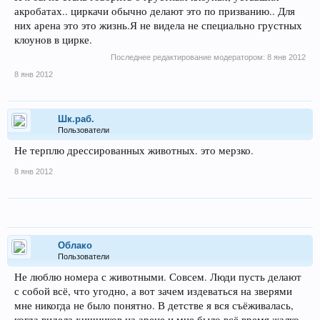
акробатах.. циркачи обычно делают это по призванию.. Для
них арена это это жизнь.Я не видела не специально грустных
клоунов в цирке.
Последнее редактирование модератором:
8 янв 2012
8 янв 2012
Шк.раб.
Пользователи
Не терплю дрессированных животных. это мерзко.
8 янв 2012
Облако
Пользователи
Не люблю номера с животными. Совсем. Люди пусть делают
с собой всё, что угодно, а вот зачем издеваться на зверями
мне никогда не было понятно. В детстве я вся съёживалась,
когда видела хищников на арене и мне было всё время жалко