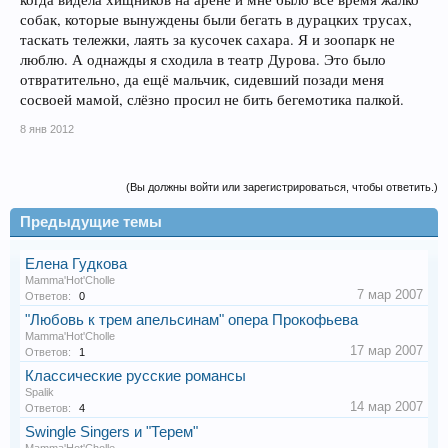
собак, которые вынуждены были бегать в дурацких трусах,
таскать тележки, лаять за кусочек сахара. Я и зоопарк не
люблю. А однажды я сходила в театр Дурова. Это было
отвратительно, да ещё мальчик, сидевший позади меня
сосвоей мамой, слёзно просил не бить бегемотика палкой.
8 янв 2012
(Вы должны войти или зарегистрироваться, чтобы ответить.)
Предыдущие темы
Елена Гудкова
Mamma'Hot'Cholle
7 мар 2007
Ответов:
0
"Любовь к трем апельсинам" опера Прокофьева
Mamma'Hot'Cholle
17 мар 2007
Ответов:
1
Классические русские романсы
Spalik
14 мар 2007
Ответов:
4
Swingle Singers и "Терем"
Mamma'Hot'Cholle