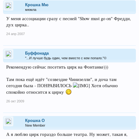
Крошка Мю
мюмла
У меня ассоциации сразу с песней "Show must go on" Фредди,
дух цирка..
24 апр 2007
Буффонада
"...И лучше будь один, чем вместе с кем попало."©
Рекомендую сейчас посетить цирк на Фонтанке)))
Там пока ещё идёт "созвездие Чинизелли", и доча там
сегодня была - ПОНРАВИЛОСЬ
Хотя обычно
спокойно относится к цирку
26 окт 2009
Крошка О
New Member
А я люблю цирк гораздо больше театра. Ну может, такая я,