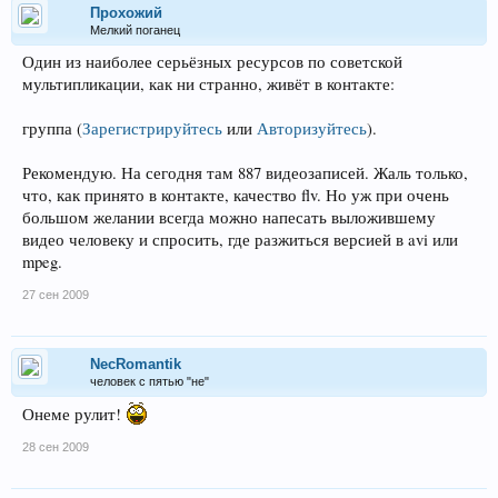
Прохожий
Мелкий поганец
Один из наиболее серьёзных ресурсов по советской
мультипликации, как ни странно, живёт в контакте:
группа
(
Зарегистрируйтесь
или
Авторизуйтесь
)
.
Рекомендую. На сегодня там 887 видеозаписей. Жаль только,
что, как принято в контакте, качество flv. Но уж при очень
большом желании всегда можно напесать выложившему
видео человеку и спросить, где разжиться версией в avi или
mpeg.
27 сен 2009
NecRomantik
человек с пятью "не"
Онеме рулит!
28 сен 2009