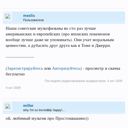
mexlis
Пользователи
Наши советские мультфильмы во сто раз лучше
американских и европейских (про японских покемонов
вообще лучше даже не упоминать). Они учат моральным
ценностям, а дубасить друг друга как в Томе и Джерри.
--------------------
(
Зарегистрируйтесь
или
Авторизуйтесь
)
- просмотр и скачка
бесплатно
Последнее редактирование модератором:
4 окт 2009
4 окт 2009
miller
why I'm so incredibly happy!...
ой, любимый мультик про Простоквашино))