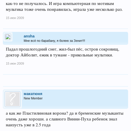
как-то не получалось. И игра компьютерная по мотивам
мультика тоже очень понравилась, играла уже несколько раз.
15 июн 2009
ansha
Мне всё по барабану, я болею за Зенит!!!
Падал прошлогодний снег, жил-был пёс, остров сокровищ,
доктор Айболит, ежик в тумане - прикольные мультики.
15 июн 2009
макатюня
New Member
а как же Пластилиновая ворона? да и бременские музыканты
очень даже хороши. а славного Винни-Пуха ребенок знал
наизусть уже в 2.5 года