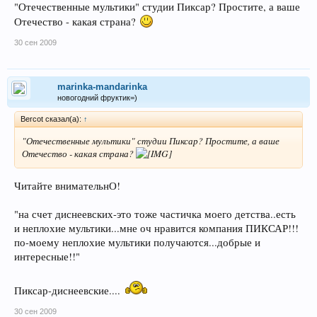
"Отечественные мультики" студии Пиксар? Простите, а ваше
Отечество - какая страна?
30 сен 2009
marinka-mandarinka
новогодний фруктик=)
Bercot сказал(а):
↑
"Отечественные мультики" студии Пиксар? Простите, а ваше
Отечество - какая страна?
Читайте внимательнО!
"на счет диснеевских-это тоже частичка моего детства..есть
и неплохие мультики...мне оч нравится компания ПИКСАР!!!
по-моему неплохие мультики получаются...добрые и
интересные!!"
Пиксар-диснеевские....
30 сен 2009