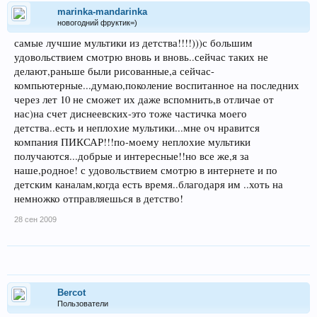
marinka-mandarinka
новогодний фруктик=)
самые лучшие мультики из детства!!!!)))с большим
удовольствием смотрю вновь и вновь..сейчас таких не
делают,раньше были рисованные,а сейчас-
компьютерные...думаю,поколение воспитанное на последних
через лет 10 не сможет их даже вспомнить,в отличае от
нас)на счет диснеевских-это тоже частичка моего
детства..есть и неплохие мультики...мне оч нравится
компания ПИКСАР!!!по-моему неплохие мультики
получаются...добрые и интересные!!но все же,я за
наше,родное! с удовольствием смотрю в интернете и по
детским каналам,когда есть время..благодаря им ..хоть на
немножко отправляешься в детство!
28 сен 2009
Bercot
Пользователи