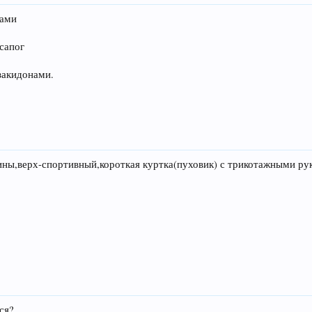
тами
сапог
закидонами.
ины,верх-спортивный,короткая куртка(пуховик) с трикотажными рук
ся?