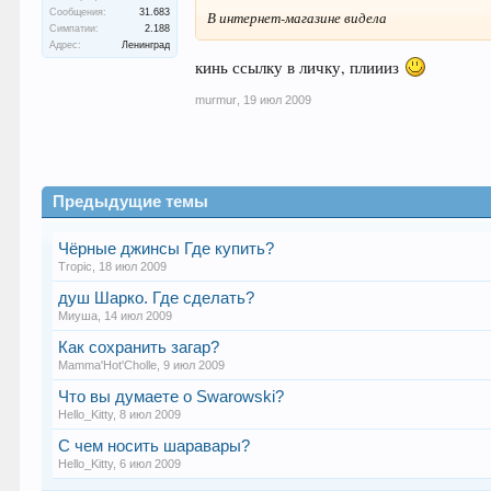
Сообщения:
31.683
В интернет-магазине видела
Симпатии:
2.188
Адрес:
Ленинград
кинь ссылку в личку, плиииз
murmur
,
19 июл 2009
Предыдущие темы
Чёрные джинсы Где купить?
Tropic
,
18 июл 2009
душ Шарко. Где сделать?
Миуша
,
14 июл 2009
Как сохранить загар?
Mamma'Hot'Cholle
,
9 июл 2009
Что вы думаете о Swarowski?
Hello_Kitty
,
8 июл 2009
С чем носить шаравары?
Hello_Kitty
,
6 июл 2009