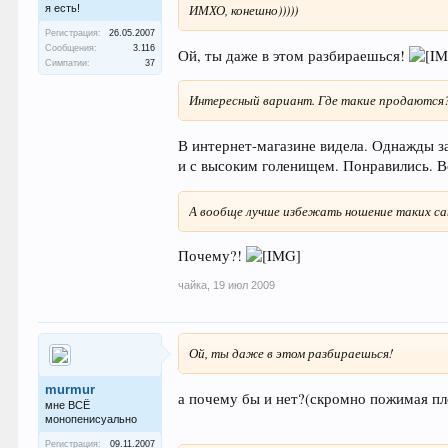
ИМХО, конешно)))))
я есть!
Регистрация:
26.05.2007
Сообщения:
3.116
Ой, ты даже в этом разбираешься!
Симпатии:
37
Интересный вариант. Где такие продаются
В интернет-магазине видела. Однажды за
и с высоким голенищем. Понравились. Во
А вообще лучше избежать ношение таких са
Почему?!
чайка
,
19 июл 2009
Ой, ты даже в этом разбираешься!
murmur
а почему бы и нет?(скромно пожимая пл
мне ВСЁ
монопенисуально
Регистрация:
09.11.2007