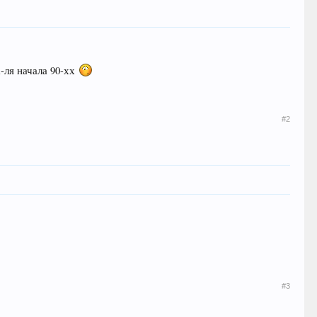
-ля начала 90-хх
#2
#3