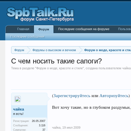
Главная
Последние сообщения на форуме
Пользов
Форум
Последние сообщения
Форум
Форумы о высоком и вечном
Форум о моде, красоте и сти
С чем носить такие сапоги?
Тема в разделе "
Форум о моде, красоте и стиле
", создана пользователем
чайка
(
Зарегистрируйтесь
или
Авторизуйтесь
)
Вот хочу такие, но в глубоком раздумьи
чайка
я есть!
Регистрация:
26.05.2007
Сообщения:
3.116
чайка
,
19 июл 2009
Симпатии:
37