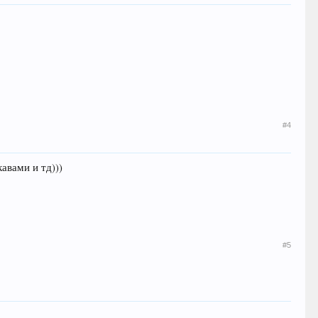
#4
авами и тд)))
#5