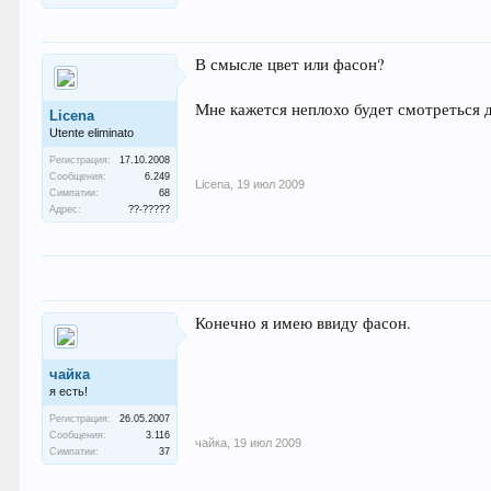
В смысле цвет или фасон?
Мне кажется неплохо будет смотреться д
Licena
Utente eliminato
Регистрация:
17.10.2008
Сообщения:
6.249
Licena
,
19 июл 2009
Симпатии:
68
Адрес:
??-?????
Конечно я имею ввиду фасон.
чайка
я есть!
Регистрация:
26.05.2007
Сообщения:
3.116
чайка
,
19 июл 2009
Симпатии:
37