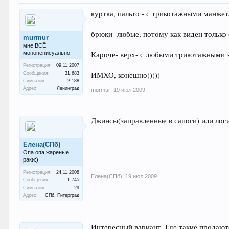
куртка, пальто - с трикотажными манже
брюки- любые, потому как виден только 
murmur
мне ВСЁ
монопенисуально
Кароче- верх- с любыми трикотажными 
Регистрация:
09.11.2007
ИМХО, конешно)))))
Сообщения:
31.683
Симпатии:
2.188
Адрес:
Ленинград
murmur
,
19 июл 2009
Джинсы(заправленные в сапоги) или лос
Елена(СПб)
Опа опа жареные
раки:)
Регистрация:
24.11.2008
Елена(СПб)
,
19 июл 2009
Сообщения:
1.745
Симпатии:
29
Адрес:
СПб, Питерград
Интересный вариант. Где такие продают