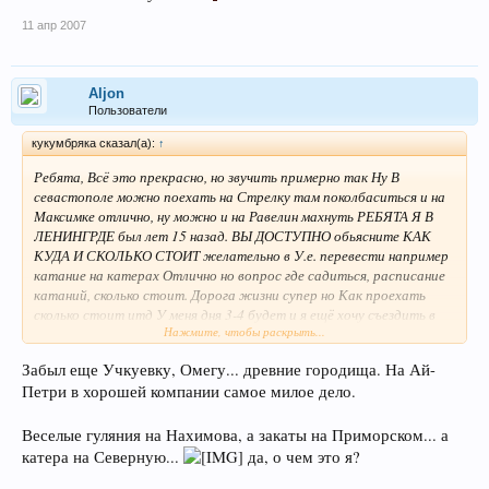
11 апр 2007
Aljon
Пользователи
кукумбряка сказал(а):
↑
Ребята, Всё это прекрасно, но звучить примерно так Ну В
севастополе можно поехать на Стрелку там поколбаситься и на
Максимке отлично, ну можно и на Равелин махнуть РЕБЯТА Я В
ЛЕНИНГРДЕ был лет 15 назад. ВЫ ДОСТУПНО обьясните КАК
КУДА И СКОЛЬКО СТОИТ желательно в У.е. перевести например
катание на катерах Отлично но вопрос где садиться, расписание
катаний, сколько стоит. Дорога жизни супер но Как проехать
сколько стоит итд У меня дня 3-4 будет и я ещё хочу съездить в
Нажмите, чтобы раскрыть...
Псков и Новгород так что вот так сжатая программа. ПОТОМ у
меня есть предложение нет ли желающих приютить меня а вы бы
Забыл еще Учкуевку, Омегу... древние городища. На Ай-
приехали ко мне в Севастополь я бы вам свою дачу предоставил и
Петри в хорошей компании самое милое дело.
город показал плюс Ялта Ливадия, Масандра, Форос? НАРОД я
серъёзно если есть желание дружить городами пишите
Веселые гуляния на Нахимова, а закаты на Приморском... а
катера на Северную...
да, о чем это я?