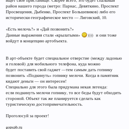
ищет свое пристанище. Скорее всего, это будет спальный
район нашего города (метро: Парнас, Девяткино, Проспект
Просвещения, Дыбенко, Проспект Большевиков) либо его
исторически-географическое место — Лиговский, 10.
«Есть мелочь?» и «Дай позвонить?»
Данные выражения стали «крылатыми»
)))) и они тоже
войдут в концепцию артобъекта.
В арт-объекте будет специальное отверстие (между ладонью
и головой) для мобильного телефона, куда можно
будет поставить свой гаджет —тем самым дать гопнику
позвонить «Подкинуть» гопнику мелочи. Когда в памятник
кидают деньги — он интересен!
Cпециально для этого была придумана некая легенда:
если подкинуть мелочи гопнику, то все беды будут обходить
стороной. Объект так же планируется сделать как
туристическую достопримечательность.
Проголосуй за проект!
gopspb.ru