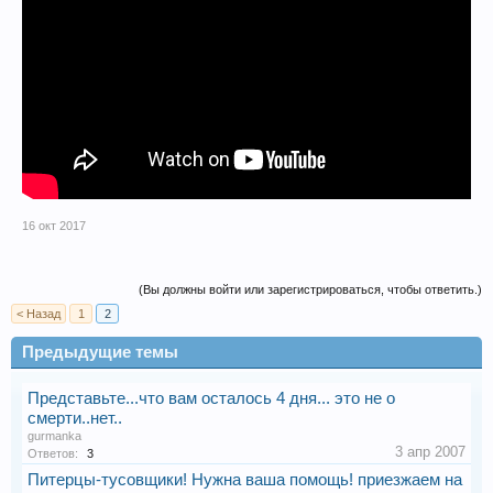
16 окт 2017
(Вы должны войти или зарегистрироваться, чтобы ответить.)
< Назад
1
2
Предыдущие темы
Представьте...что вам осталось 4 дня... это не о
смерти..нет..
gurmanka
3 апр 2007
Ответов:
3
Питерцы-тусовщики! Нужна ваша помощь! приезжаем на