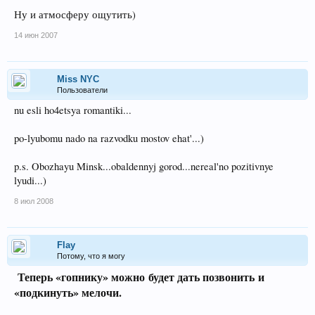
Ну и атмосферу ощутить)
14 июн 2007
Miss NYC
Пользователи
nu esli ho4etsya romantiki...
po-lyubomu nado na razvodku mostov ehat'...)
p.s. Obozhayu Minsk...obaldennyj gorod...nereal'no pozitivnye
lyudi...)
8 июл 2008
Flay
Потому, что я могу
Теперь «гопнику» можно будет дать позвонить и
«подкинуть» мелочи.