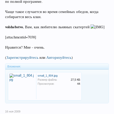
по полной программе.
Чаще такое случается во время семейных обедов, когда
собирается весь клан.
volshebstvo
, Вам, как любителю льняных скатертей
[attachmentid=7038]
Нравится? Мне - очень.
(
Зарегистрируйтесь
или
Авторизуйтесь
)
Вложения:
small_1_804.jpg
Размер файла:
27,5 КБ
Просмотров:
44
16 ноя 2009