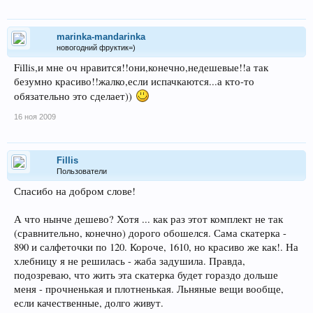
marinka-mandarinka
новогодний фруктик=)
Fillis,и мне оч нравится!!они,конечно,недешевые!!а так
безумно красиво!!жалко,если испачкаются...а кто-то
обязательно это сделает))
16 ноя 2009
Fillis
Пользователи
Спасибо на добром слове!
А что нынче дешево? Хотя ... как раз этот комплект не так
(сравнительно, конечно) дорого обошелся. Сама скатерка -
890 и салфеточки по 120. Короче, 1610, но красиво же как!. На
хлебницу я не решилась - жаба задушила. Правда,
подозреваю, что жить эта скатерка будет гораздо дольше
меня - прочненькая и плотненькая. Льняные вещи вообще,
если качественные, долго живут.