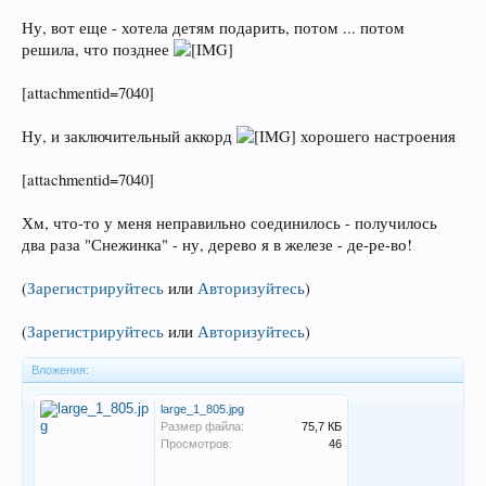
Ну, вот еще - хотела детям подарить, потом ... потом
решила, что позднее
[attachmentid=7040]
Ну, и заключительный аккорд
хорошего настроения
[attachmentid=7040]
Хм, что-то у меня неправильно соединилось - получилось
два раза "Снежинка" - ну, дерево я в железе - де-ре-во!
(
Зарегистрируйтесь
или
Авторизуйтесь
)
(
Зарегистрируйтесь
или
Авторизуйтесь
)
Вложения:
large_1_805.jpg
Размер файла:
75,7 КБ
Просмотров:
46