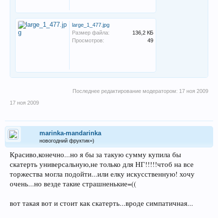
large_1_477.jpg
Размер файла:
136,2 КБ
Просмотров:
49
Последнее редактирование модератором:
17 ноя 2009
17 ноя 2009
marinka-mandarinka
новогодний фруктик=)
Красиво,конечно...но я бы за такую сумму купила бы
скатерть универсальную,не только для НГ!!!!!чтоб на все
торжества могла подойти...или елку искусственную! хочу
очень...но везде такие страшненькие=((
вот такая вот и стоит как скатерть...вроде симпатичная...