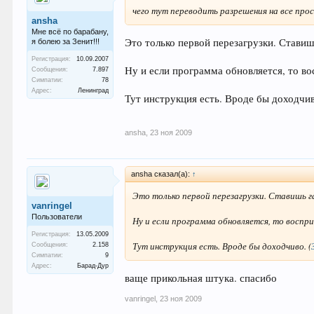
чего тут переводить разрешения на все про
ansha
Мне всё по барабану,
Это только первой перезагрузки. Ставиш
я болею за Зенит!!!
Регистрация:
10.09.2007
Ну и если программа обновляется, то в
Сообщения:
7.897
Симпатии:
78
Адрес:
Ленинград
Тут инструкция есть. Вроде бы доходчи
ansha
,
23 ноя 2009
ansha сказал(а):
↑
Это только первой перезагрузки. Ставишь г
vanringel
Пользователи
Ну и если программа обновляется, то воспр
Регистрация:
13.05.2009
Тут инструкция есть. Вроде бы доходчиво.
(
Сообщения:
2.158
Симпатии:
9
Адрес:
Барад-Дур
ваще прикольная штука. спасибо
vanringel
,
23 ноя 2009