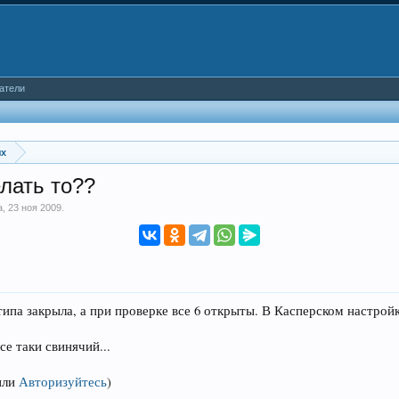
атели
ях
елать то??
a
,
23 ноя 2009
.
типа закрыла, а при проверке все 6 открыты. В Касперском настрой
се таки свинячий...
или
Авторизуйтесь
)