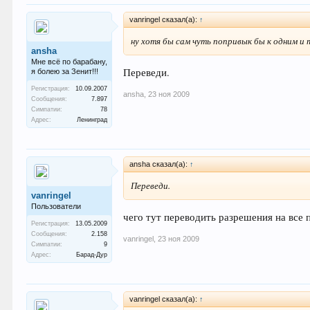
vanringel сказал(а):
↑
ну хотя бы сам чуть попривык бы к одним и
ansha
Мне всё по барабану,
Переведи.
я болею за Зенит!!!
Регистрация:
10.09.2007
ansha
,
23 ноя 2009
Сообщения:
7.897
Симпатии:
78
Адрес:
Ленинград
ansha сказал(а):
↑
Переведи.
vanringel
Пользователи
чего тут переводить разрешения на все 
Регистрация:
13.05.2009
Сообщения:
2.158
vanringel
,
23 ноя 2009
Симпатии:
9
Адрес:
Барад-Дур
vanringel сказал(а):
↑