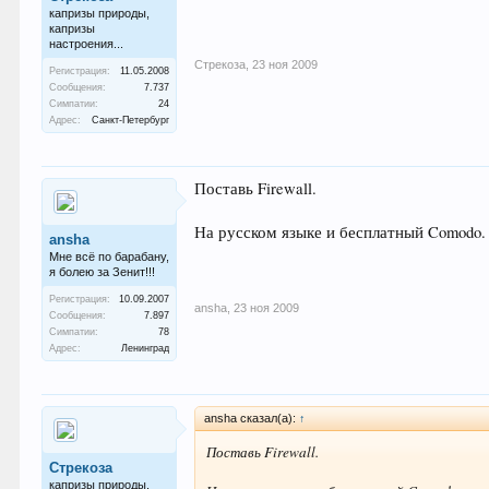
капризы природы,
капризы
настроения...
Стрекоза
,
23 ноя 2009
Регистрация:
11.05.2008
Сообщения:
7.737
Симпатии:
24
Адрес:
Санкт-Петербург
Поставь Firewall.
На русском языке и бесплатный Comodo.
ansha
Мне всё по барабану,
я болею за Зенит!!!
Регистрация:
10.09.2007
ansha
,
23 ноя 2009
Сообщения:
7.897
Симпатии:
78
Адрес:
Ленинград
ansha сказал(а):
↑
Поставь Firewall.
Стрекоза
капризы природы,