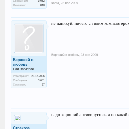
Сообщения:
9.052
santa
,
23 ноя 2009
Симпатии:
840
не паникуй, ничего с твоим компьютером
Верящий в любовь
,
23 ноя 2009
Верящий в
любовь
Пользователи
Регистрация:
28.12.2006
Сообщения:
3.651
Симпатии:
27
надо хороший антивирусник. а по какой
Стрекоза