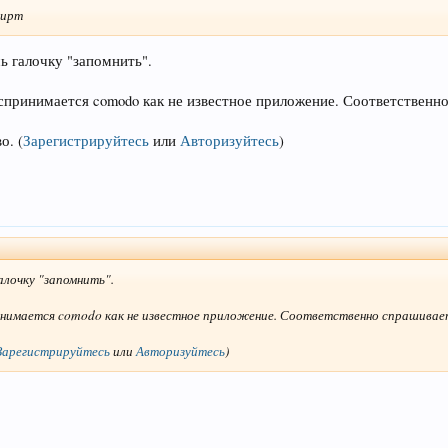
сирт
ь галочку "запомнить".
оспринимается comodo как не известное приложение. Соответственн
во.
(
Зарегистрируйтесь
или
Авторизуйтесь
)
алочку "запомнить".
инимается comodo как не известное приложение. Соответственно спрашивает
Зарегистрируйтесь
или
Авторизуйтесь
)