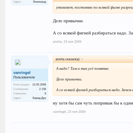
Адрес:
Ленинград
утомляет, постоянно по всякой фигне разре
Дело привычки.
А со всякой фигней разбираться надо. З
ansha
,
23 ноя 2009
ansha сказал(а):
↑
А надо? Там и так усё понятно
vanringel
Пользователи
Дело привычки.
Регистрация:
13.05.2009
А со всякой фигней разбираться надо. Зачем
Сообщения:
2.158
Симпатии:
9
Адрес:
Барад-Дур
ну хотя бы сам чуть попривык бы к одни
vanringel
,
23 ноя 2009