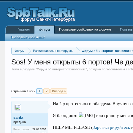
Главная
Последние сообщения на форуме
Пользов
Форум
Последние сообщения
Форум
Развлекательные форумы
Форум об интернет-технологи
Sos! У меня открыты 6 портов! Че д
Тема в разделе "
Форум об интернет-технологиях
", создана пользователем
sant
Страница 1 из 2
1
2
Вперёд >
На 2ip протестила и обалдела. Вручную 
Я блондинко
или грипп у меня в
santa
вредина
HELP ME, PLEASE
(
Зарегистрируйтесь
Регистрация:
27.03.2007