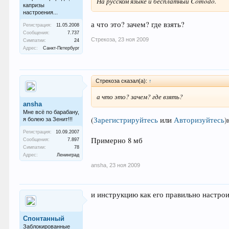
На русском языке и бесплатный Comodo.
капризы
настроения...
а что это? зачем? где взять?
Регистрация:
11.05.2008
Сообщения:
7.737
Стрекоза
,
23 ноя 2009
Симпатии:
24
Адрес:
Санкт-Петербург
Стрекоза сказал(а):
↑
а что это? зачем? где взять?
ansha
Мне всё по барабану,
(
Зарегистрируйтесь
или
Авторизуйтесь
)
я болею за Зенит!!!
Регистрация:
10.09.2007
Примерно 8 мб
Сообщения:
7.897
Симпатии:
78
Адрес:
Ленинград
ansha
,
23 ноя 2009
и инструкцию как его правильно настрои
Спонтанный
Заблокированные