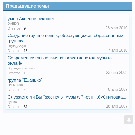
Предыдущие темы
умер Аксенов рикошет
DAEDR
28 мар 2010
Ответов:
9
Создание групп о новых, образующихся, образованных
группах.
Digita_Angel
7 апр 2010
Ответов:
15
Современная англоязычная христианская музыка
онлайн
Верящий в любовь
23 янв 2008
Ответов:
1
группа "Е..анько"
Язычница
8 апр 2007
Ответов:
4
Служаете ли Вы "жесткую" музыку? -рэп ...бубниловка....
Денис
18 апр 2007
Ответов:
31