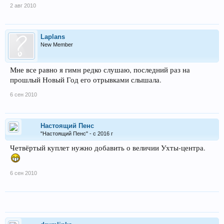
2 авг 2010
Несокрушим - ты смог в года лихие
Преодолеть все бури и ветра!
Laplans
New Member
С морской душой,
Бессмертен, как Россия,
Мне все равно я гимн редко слушаю, последний раз на
прошлый Новый Год его отрывками слышала.
Плыви, фрегат, под парусом Петра!
6 сен 2010
Санкт-Петербург, оставайся вечно молод!
Грядущий день озарен тобой.
Настоящий Пенс
"Настоящий Пенс" - с 2016 г
Так расцветай, наш прекрасный город!
Четвёртый куплет нужно добавить о величии Ухты-центра.
Высокая честь - жить единой судьбой!
Скачать Гимн Санкт-Петербурга (музыка Глиера) можно здесь
6 сен 2010
(
Зарегистрируйтесь
или
Авторизуйтесь
)