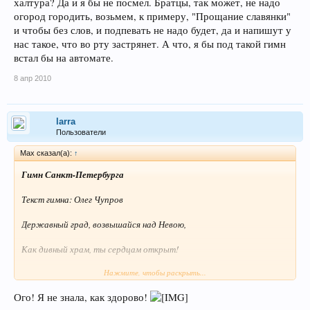
халтура? Да и я бы не посмел. Братцы, так может, не надо
огород городить, возьмем, к примеру, "Прощание славянки"
и чтобы без слов, и подпевать не надо будет, да и напишут у
нас такое, что во рту застрянет. А что, я бы под такой гимн
встал бы на автомате.
8 апр 2010
larra
Пользователи
Max сказал(а):
↑
Гимн Санкт-Петербурга
Текст гимна: Олег Чупров
Державный град, возвышайся над Невою,
Как дивный храм, ты сердцам открыт!
Нажмите, чтобы раскрыть...
Сияй в веках красотой живою,
Ого! Я не знала, как здорово!
Дыханье твое Медный всадник хранит.