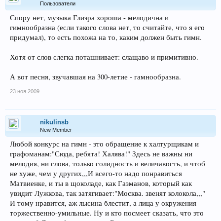
Пользователи
Спору нет, музыка Глиэра хороша - мелодична и
гимнообразна (если такого слова нет, то считайте, что я его
придумал), то есть похожа на то, каким должен быть гимн.
Хотя от слов слегка поташнивает: слащаво и примитивно.
А вот песня, звучавшая на 300-летие - гамнообразна.
23 ноя 2009
nikulinsb
New Member
Любой конкурс на гимн - это обращение к халтурщикам и
графоманам:"Сюда, ребята! Халява!" Здесь не важны ни
мелодия, ни слова, только солидность и величавость, и чтоб
не хуже, чем у других,,,И всего-то надо понравиться
Матвиенке, и ты в щоколаде, как Газманов, который как
увидит Лужкова, так затягивает:"Москва. звенят колокола,,,"
И тому нравится, аж лысина блестит, а лица у окружения
торжественно-умильные. Ну и кто посмеет сказать, что это