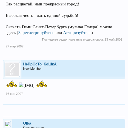
Так расцветай, наш прекрасный город!
Высокая честь - жить единой судьбой!
Скачать Гимн Санкт-Петербурга (музыка Глиера) можно
здесь
(
Зарегистрируйтесь
или
Авторизуйтесь
)
Последнее редактирование модератором:
23 май 2009
27 мар 2007
НеПрОсТо_КоШкА
New Member
16 сен 2007
Olka
Пользователи