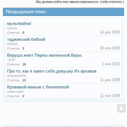
(Вы должны войти или зарегистрироваться, чтобы ответить.)
Предыдущие темы
мультвойна!
spymix
14 дек 2009
Ответов:
0
таджикский библий
DAEDR
30 ноя 2009
Ответов:
3
Веруша жжет Перлы маленькой Веры.
~EVA~
2 янв 2010
Ответов:
18
Пpо то, как я завел себе девyшкy Из архивов
AndreykaSPb
11 дек 2009
Ответов:
12
Кровавый маньяк с бензопилой
vadimvadim
11 ноя 2009
Ответов:
0