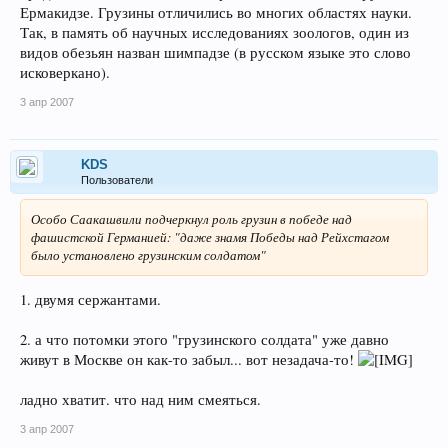
Ермакидзе. Грузины отличились во многих областях науки.
Так, в память об научных исследованиях зоологов, один из
видов обезьян назван шимпадзе (в русском языке это слово
исковеркано).
3 апр 2007
KDS
Пользователи
Особо Саакашвили подчеркнул роль грузин в победе над
фашистской Германией: "даже знамя Победы над Рейхстагом
было установлено грузинским солдатом"
1. двумя сержантами.
2. а что потомки этого "грузинского солдата" уже давно
живут в Москве он как-то забыл... вот незадача-то!
ладно хватит. что над ним смеяться.
3 апр 2007