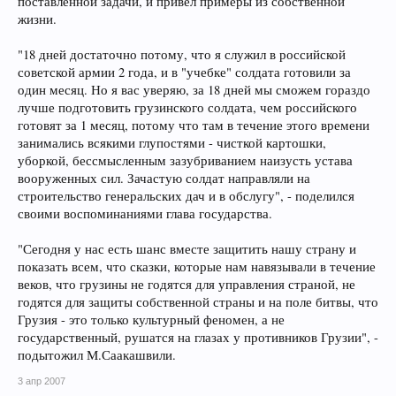
поставленной задачи, и привел примеры из собственной
жизни.
"18 дней достаточно потому, что я служил в российской
советской армии 2 года, и в "учебке" солдата готовили за
один месяц. Но я вас уверяю, за 18 дней мы сможем гораздо
лучше подготовить грузинского солдата, чем российского
готовят за 1 месяц, потому что там в течение этого времени
занимались всякими глупостями - чисткой картошки,
уборкой, бессмысленным зазубриванием наизусть устава
вооруженных сил. Зачастую солдат направляли на
строительство генеральских дач и в обслугу", - поделился
своими воспоминаниями глава государства.
"Сегодня у нас есть шанс вместе защитить нашу страну и
показать всем, что сказки, которые нам навязывали в течение
веков, что грузины не годятся для управления страной, не
годятся для защиты собственной страны и на поле битвы, что
Грузия - это только культурный феномен, а не
государственный, рушатся на глазах у противников Грузии", -
подытожил М.Саакашвили.
3 апр 2007