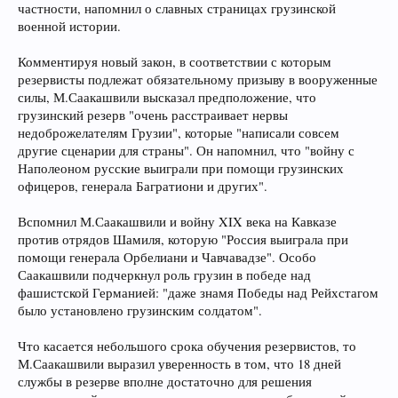
частности, напомнил о славных страницах грузинской
военной истории.
Комментируя новый закон, в соответствии с которым
резервисты подлежат обязательному призыву в вооруженные
силы, М.Саакашвили высказал предположение, что
грузинский резерв "очень расстраивает нервы
недоброжелателям Грузии", которые "написали совсем
другие сценарии для страны". Он напомнил, что "войну с
Наполеоном русские выиграли при помощи грузинских
офицеров, генерала Багратиони и других".
Вспомнил М.Саакашвили и войну XIX века на Кавказе
против отрядов Шамиля, которую "Россия выиграла при
помощи генерала Орбелиани и Чавчавадзе". Особо
Саакашвили подчеркнул роль грузин в победе над
фашистской Германией: "даже знамя Победы над Рейхстагом
было установлено грузинским солдатом".
Что касается небольшого срока обучения резервистов, то
М.Саакашвили выразил уверенность в том, что 18 дней
службы в резерве вполне достаточно для решения