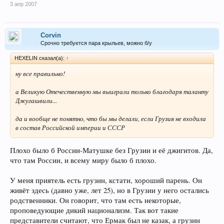
3 апр 2007
Corvin
Срочно требуется пара крыльев, можно б/у
HEXELIN сказал(а):
↑
ну все правильно!
а Великую Отечественную мы выиграли только благодаря таланту
Джугашвили...
да и вообще не понятно, что бы мы делали, если Грузия не входила
в состав Российской империи и СССР
Плохо было б России-Матушке без Грузии и её джигитов. Да,
что там России, и всему миру было б плохо.
У меня приятель есть грузин, кстати, хороший парень. Он
живёт здесь (давно уже, лет 25), но в Грузии у него остались
родственники. Он говорит, что там есть некоторые,
проповедующие дикий национализм. Так вот такие
представители считают, что Ермак был не казак, а грузин