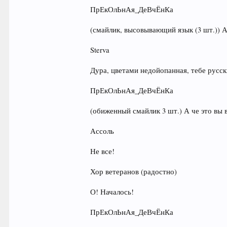
ПрЕкОлЬнАя_ДеВчЁнКа
(смайлик, высовывающий язык (3 шт.)) А
Sterva
Дура, цветами недойопанная, тебе русс
ПрЕкОлЬнАя_ДеВчЁнКа
(обиженный смайлик 3 шт.) А че это вы 
Ассоль
Не все!
Хор ветеранов (радостно)
О! Началось!
ПрЕкОлЬнАя_ДеВчЁнКа