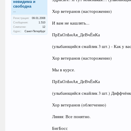
невидима и
свободна
Хор ветеранов (настороженно)
...
Регистрация:
09.01.2008
И вам не кашлять...
Сообщения:
1.510
Симпатии:
12
Адрес:
Санкт-Петербург
ПрЕкОлЬнАя_ДеВчЁнКа
(улыбающийся смайлик 3 шт.) - Как у ва
Хор ветеранов (настороженно)
Мы в курсе.
ПрЕкОлЬнАя_ДеВчЁнКа
(улыбающийся смайлик 3 шт.) Диффчёнки
Хор ветеранов (облегченно)
Ляяяя: Все понятно.
БигБосс