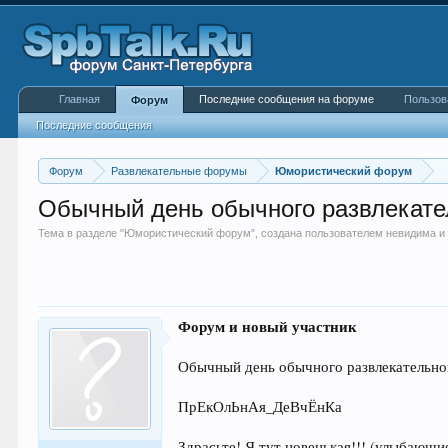
Главная
Последние сообщения на форуме
Пользов
Форум
Последние сообщения
Форум
Развлекательные форумы
Юмористический форум
Обычный день обычного развлекат
Тема в разделе "
Юмористический форум
", создана пользователем
невидима и
Форум и новый участник
Обычный день обычного развлекательно
ПрЕкОлЬнАя_ДеВчЁнКа
Здрасьте! Я тут новенькая!!! (улыбающи