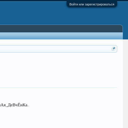
Войти или зарегистрироваться
ЬнАя_ДеВчЁнКа.