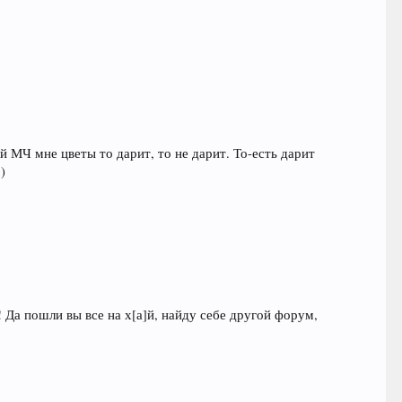
й МЧ мне цветы то дарит, то не дарит. То-есть дарит
)
 Да пошли вы все на х[а]й, найду себе другой форум,