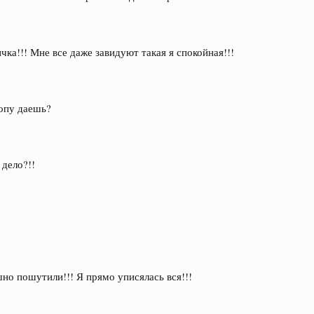
чка!!! Мне все даже завидуют такая я спокойная!!!
попу даешь?
 дело?!!
шно пошутили!!! Я прямо уписялась вся!!!