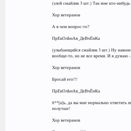
(злой смайлик 3 шт.) Так мне кто-нибудь
Хор ветеранов
А в чем вопрос-то?
ПрЕкОлЬнАя_ДеВчЁнКа
(улыбающийся смайлик 3 шт.) Ну наконец
вообще-то, но не все время. И я думаю -
Хор ветеранов
Бросай его!!!
ПрЕкОлЬнАя_ДеВчЁнКа
б**[а]ь, да вы мне нормально ответить 
полутше!
Хор ветеранов