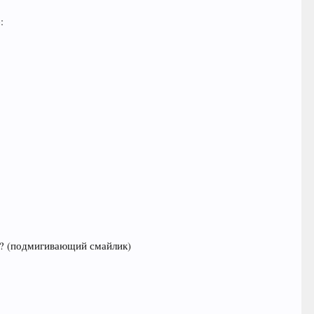
:
ия? (подмигивающий смайлик)