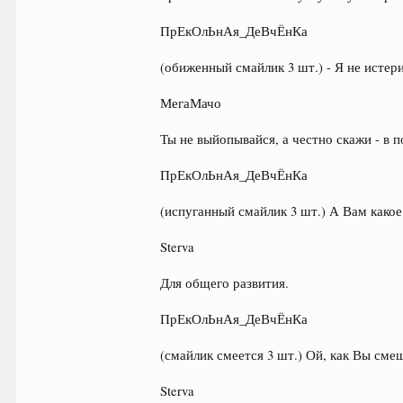
ПрЕкОлЬнАя_ДеВчЁнКа
(обиженный смайлик 3 шт.) - Я не истери
МегаМачо
Ты не выйопывайся, а честно скажи - в 
ПрЕкОлЬнАя_ДеВчЁнКа
(испуганный смайлик 3 шт.) А Вам какое
Sterva
Для общего развития.
ПрЕкОлЬнАя_ДеВчЁнКа
(смайлик смеется 3 шт.) Ой, как Вы сме
Sterva