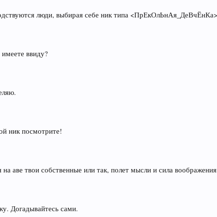
оводствуются люди, выбирая себе ник типа <ПрЕкОлЬнАя_ДеВчЁнКа>
 имеете ввиду?
еляю.
ой ник посмотрите!
ебя на аве твои собственные или так, полет мысли и сила воображен
ажу. Догадывайтесь сами.