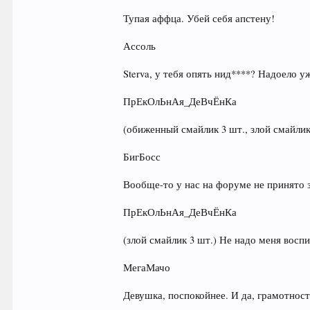
Тупая аффца. Убей себя апстену!
Ассоль
Sterva, у тебя опять нид****? Надоело у
ПрЕкОлЬнАя_ДеВчЁнКа
(обиженный смайлик 3 шт., злой смайлик
БигБосс
Вообще-то у нас на форуме не принято 
ПрЕкОлЬнАя_ДеВчЁнКа
(злой смайлик 3 шт.) Не надо меня воспи
МегаМачо
Девушка, поспокойнее. И да, грамотност