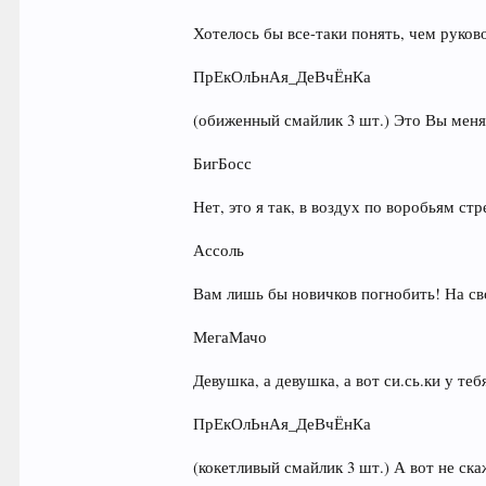
Хотелось бы все-таки понять, чем рук
ПрЕкОлЬнАя_ДеВчЁнКа
(обиженный смайлик 3 шт.) Это Вы меня
БигБосс
Нет, это я так, в воздух по воробьям стр
Ассоль
Вам лишь бы новичков погнобить! На св
МегаМачо
Девушка, а девушка, а вот си.сь.ки у т
ПрЕкОлЬнАя_ДеВчЁнКа
(кокетливый смайлик 3 шт.) А вот не ск