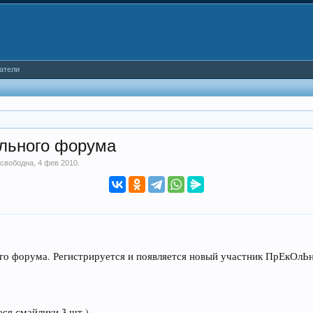
атели
ельного форума
 свободна
,
4 фев 2010
.
го форума. Регистрируется и появляется новый участник ПрЕкОл
еся смайлики 3 шт.)