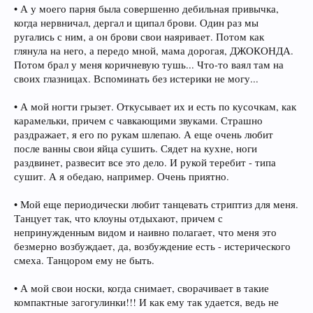
• А у моего парня была совершенно дебильная привычка,
когда нервничал, дергал и щипал брови. Один раз мы
ругались с ним, а он брови свои наяривает. Потом как
глянула на него, а передо мной, мама дорогая, ДЖОКОНДА.
Потом брал у меня коричневую тушь... Что-то ваял там на
своих глазницах. Вспоминать без истерики не могу...
• А мой ногти грызет. Откусывает их и есть по кусочкам, как
карамельки, причем с чавкающими звуками. Страшно
раздражает, я его по рукам шлепаю. А еще очень любит
после ванны свои яйца сушить. Сядет на кухне, ноги
раздвинет, развесит все это дело. И рукой теребит - типа
сушит. А я обедаю, например. Очень приятно.
• Мой еще периодически любит танцевать стриптиз для меня.
Танцует так, что клоуны отдыхают, причем с
непринужденным видом и наивно полагает, что меня это
безмерно возбуждает, да, возбуждение есть - истерического
смеха. Танцором ему не быть.
• А мой свои носки, когда снимает, сворачивает в такие
компактные загогулинки!!! И как ему так удается, ведь не