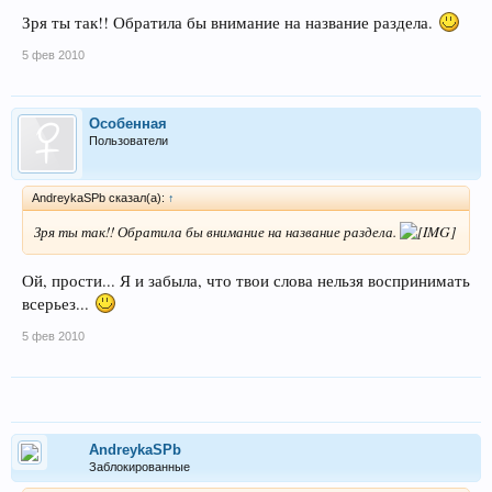
Зря ты так!! Обратила бы внимание на название раздела.
5 фев 2010
Особенная
Пользователи
AndreykaSPb сказал(а):
↑
Зря ты так!! Обратила бы внимание на название раздела.
Ой, прости... Я и забыла, что твои слова нельзя воспринимать
всерьез...
5 фев 2010
AndreykaSPb
Заблокированные