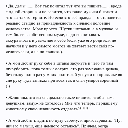
• Да, дамы....... Вот так почитал тут что вы пишите....... вроде
с одной стороны и не верится, что такие мужики бывают и
что вы таких терпите. Но если это всё правда - то становится
реально стыдно за принадлежность к сильной половине
человечества. Мрак просто. Шутки шутками, а в мужике, и
тем более в собственном муже, надо воспитывать
аккуратность и уважение к себе (если уже его родители не
научили и у него самого мозгов не хватает вести себя по-
человечески, а не по-свински).
• А мой любит руку себе в штаны засунуть и чего то там
шуруборить, пока телик смотрит, сто раз замечание делала,
без толку, один раз у моих родителей уснул и по привычке во
сне руку туда запихал при всех так и спал умиротворенный
)))
• Женщины, это вы специально такое пишите, чтобы нам,
девушкам, замуж не хотелось? Мне что теперь, пердящему
животному свою невинность отдавать?!!!!!!!
• А мой любит гладить по пузу своему, и приговаривать: "Ну,
ничего малыш, еще немного осталось". Причем, когда