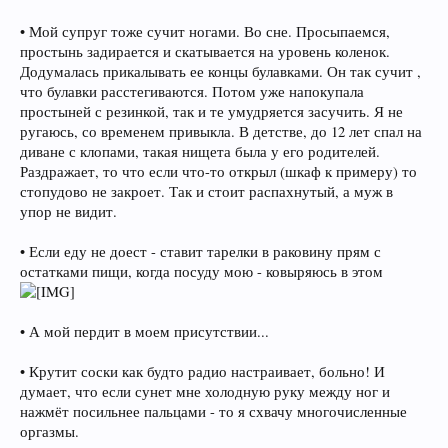
• Мой супруг тоже сучит ногами. Во сне. Просыпаемся,
простынь задирается и скатывается на уровень коленок.
Додумалась прикалывать ее концы булавками. Он так сучит ,
что булавки расстегиваются. Потом уже напокупала
простыней с резинкой, так и те умудряется засучить. Я не
ругаюсь, со временем привыкла. В детстве, до 12 лет спал на
диване с клопами, такая нищета была у его родителей.
Раздражает, то что если что-то открыл (шкаф к примеру) то
стопудово не закроет. Так и стоит распахнутый, а муж в
упор не видит.
• Если еду не доест - ставит тарелки в раковину прям с
остатками пищи, когда посуду мою - ковыряюсь в этом
• А мой пердит в моем присутствии...
• Крутит соски как будто радио настраивает, больно! И
думает, что если сунет мне холодную руку между ног и
нажмёт посильнее пальцами - то я схвачу многочисленные
оргазмы.