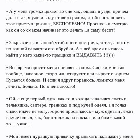
• А у меня громко цокает во сне как лошадь в узде, причем
долго так, я уже и воду ставила рядом, чтобы остановить
этот приступ цоконья, БЕСПОЛЕЗНО! Проснусь и смотрю
как он со смаком начинает это делать...а саму бесит!
• Закрывается в ванной чтоб ногти постричь, эстет, а потом
по ванной валяются его обрубки. А я всё время пытаюсь
найти у него какие-то прыщики и ВЫДАВИТЬ!!!!))))
• Всё время просит меня повилять задом. Сиськи мои так
вообще, наверное, скоро или открутит или вырвет с корнем.
Кусается больно. И если я вдруг поранюсь, ломится меня
лечить. Больно. Но очень люблю!
• Ой, а еще первый муж, как-то в холода завалился спать в
тельняшке, свитере, трениках и под кучей одеял, а я голая
сплю, иначе не могу, короче просыпаюсь - муж одетый лежит
в куче одеял, как, блин таджик на вокзале или бомж какой-
то.... ужас...
• Мой имеет дурацкую привычку дрынькать пальцами у меня