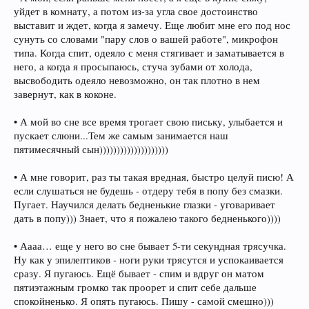
уйдет в комнату, а потом из-за угла свое достоинство
выставит и ждет, когда я замечу. Еще любит мне его под нос
сунуть со словами "пару слов о вашей работе", микрофон
типа. Когда спит, одеяло с меня стягивает и заматывается в
него, а когда я просыпаюсь, стуча зубами от холода,
высвободить одеяло невозможно, он так плотно в нем
завернут, как в коконе.
• А мой во сне все время трогает свою письку, улыбается и
пускает слюни...Тем же самым занимается наш
пятимесячный сын))))))))))))))))))))
• А мне говорит, раз ты такая вредная, быстро целуй писю! А
если слушаться не будешь - отдеру тебя в попу без смазки.
Пугает. Научился делать бедненькие глазки - уговаривает
дать в попу))) Знает, что я пожалею такого бедненького))))
• Аааа… еще у него во сне бывает 5-ти секундная трясучка.
Ну как у эпилептиков - ноги руки трясутся и успокаивается
сразу. Я пугаюсь. Ещё бывает - спим и вдруг он матом
пятиэтажным громко так проорет и спит себе дальше
спокойненько. Я опять пугаюсь. Пишу - самой смешно)))