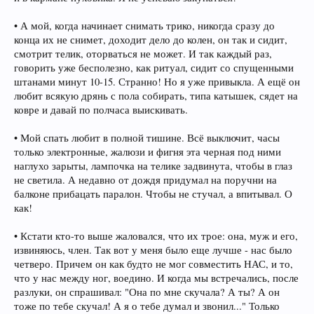
• А мой, когда начинает снимать трико, никогда сразу до
конца их не снимет, доходит дело до колен, он так и сидит,
смотрит телик, оторваться не может. И так каждый раз,
говорить уже бесполезно, как ритуал, сидит со спущенными
штанами минут 10-15. Странно! Но я уже привыкла. А ещё он
любит всякую дрянь с пола собирать, типа катышек, сядет на
ковре и давай по полчаса выискивать.
• Мой спать любит в полной тишине. Всё выключит, часы
только электронные, жалюзи и фигня эта черная под ними
наглухо зарыты, лампочка на телике задвинута, чтобы в глаз
не светила. А недавно от дождя придумал на поручни на
балконе прибацать паралон. Чтобы не стучал, а впитывал. О
как!
• Кстати кто-то выше жаловался, что их трое: она, муж и его,
извиняюсь, член. Так вот у меня было еще лучше - нас было
четверо. Причем он как будто не мог совместить НАС, и то,
что у нас между ног, воедино. И когда мы встречались, после
разлуки, он спрашивал: "Она по мне скучала? А ты? А он
тоже по тебе скучал! А я о тебе думал и звонил..." Только