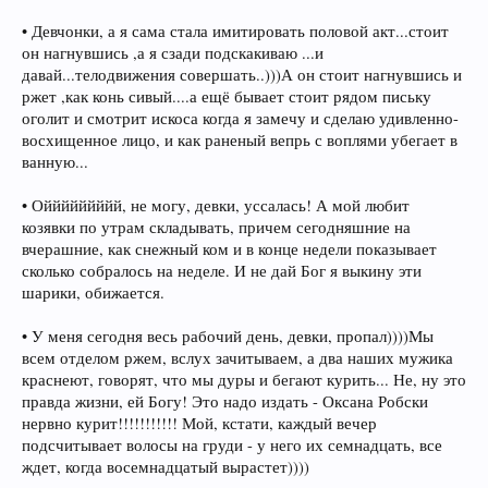
• Девчонки, а я сама стала имитировать половой акт...стоит
он нагнувшись ,а я сзади подскакиваю ...и
давай...телодвижения совершать..)))А он стоит нагнувшись и
ржет ,как конь сивый....а ещё бывает стоит рядом письку
оголит и смотрит искоса когда я замечу и сделаю удивленно-
восхищенное лицо, и как раненый вепрь с воплями убегает в
ванную...
• Оййййййййй, не могу, девки, уссалась! А мой любит
козявки по утрам складывать, причем сегодняшние на
вчерашние, как снежный ком и в конце недели показывает
сколько собралось на неделе. И не дай Бог я выкину эти
шарики, обижается.
• У меня сегодня весь рабочий день, девки, пропал))))Мы
всем отделом ржем, вслух зачитываем, а два наших мужика
краснеют, говорят, что мы дуры и бегают курить... Не, ну это
правда жизни, ей Богу! Это надо издать - Оксана Робски
нервно курит!!!!!!!!!!! Мой, кстати, каждый вечер
подсчитывает волосы на груди - у него их семнадцать, все
ждет, когда восемнадцатый вырастет))))