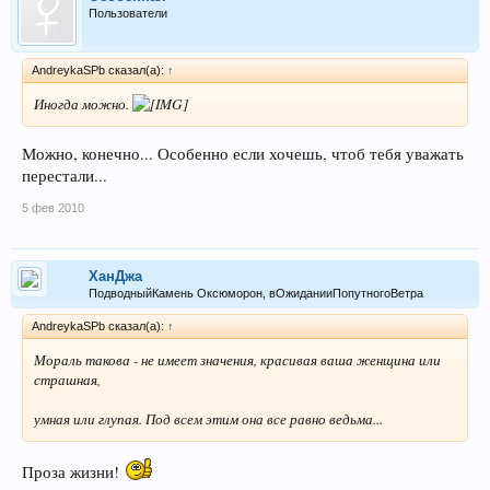
Пользователи
AndreykaSPb сказал(а):
↑
Иногда можно.
Можно, конечно... Особенно если хочешь, чтоб тебя уважать
перестали...
5 фев 2010
ХанДжа
ПодводныйКамень Оксюморон, вОжиданииПопутногоВетра
AndreykaSPb сказал(а):
↑
Мораль такова - не имеет значения, красивая ваша женщина или
страшная,
умная или глупая. Под всем этим она все равно ведьма...
Проза жизни!