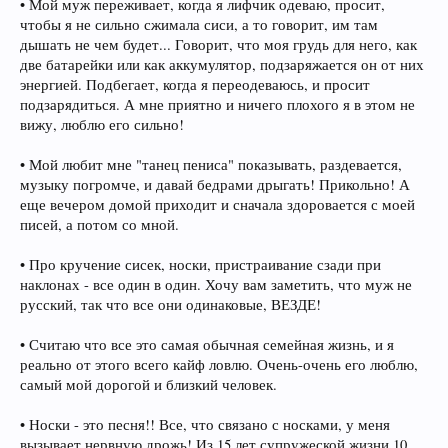
• Мой муж переживает, когда я лифчик одеваю, просит,
чтобы я не сильно сжимала сиси, а то говорит, им там
дышать не чем будет... Говорит, что моя грудь для него, как
две батарейки или как аккумулятор, подзаряжается он от них
энергией. Подбегает, когда я переодеваюсь, и просит
подзарядиться. А мне приятно и ничего плохого я в этом не
вижу, люблю его сильно!
• Мой любит мне "танец пениса" показывать, раздевается,
музыку погромче, и давай бедрами дрыгать! Прикольно! А
еще вечером домой приходит и сначала здоровается с моей
писей, а потом со мной.
• Про кручение сисек, носки, пристраивание сзади при
наклонах - все один в один. Хочу вам заметить, что муж не
русский, так что все они одинаковые, ВЕЗДЕ!
• Считаю что все это самая обычная семейная жизнь, и я
реально от этого всего кайф ловлю. Очень-очень его люблю,
самый мой дорогой и близкий человек.
• Носки - это песня!! Все, что связано с носками, у меня
вызывает нервную дрожь! Из 15 лет супружеской жизни 10