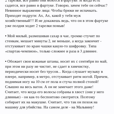
2 тарелки, все равно они моются в фартуке. И когда есть
садится, все равно в фартуке. Говорю, зачем тебе он сейчас?
Невинное выражение лица: Чтобы брюки не испачкать.
Приходят подруги: Ах, Ах, какой у тебя муж
хозяйственный!!! И не докажешь ведь, что он в этом фартуке
уже полдня ходит 2 тарелки помыв!
• Мой милый, размешивая сахар в чае, громко стучит по
стенкам, мешает минуты 2, не меньше, а когда закончит -
отстукивает по краю чашки какую-то шифровку. Типа
«спартак-чемпион», только сложнее и раза в 3 длиннее.
• Обожает свои кожаные штаны, носит их с сентября по май,
при этом ни разу не чистит, не сдает в химчистку,
периодически носит без трусов... Когда слушает музыку в
плеере, например, в метро, отстукивает ритм ногой. Причем,
поднимая ногу на 10 см от пола и стуча полной стопой!
Слышно на весь вагон. А он не замечает этого даже!
Считает, что когда его волосы собраны в хвост (они у него
длинные) - он как-то беспонтово смотрится. Поэтому
собирает их на макушке. Считает, что так он похож на
машину для убийства. На самом деле - на Мальвину!