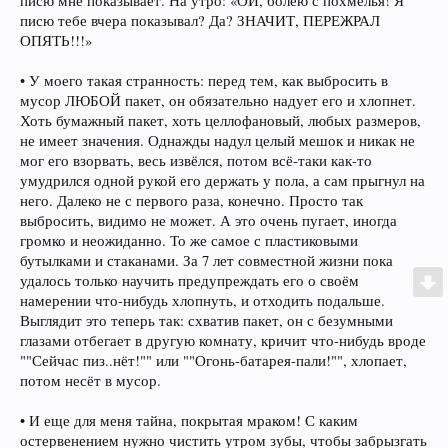
писю мне показывает. На утро: «ОЙ, болею с похмелья! Я
писю тебе вчера показывал? Да? ЗНАЧИТ, ПЕРЕЖРАЛ
ОПЯТЬ!!!»
• У моего такая странность: перед тем, как выбросить в
мусор ЛЮБОЙ пакет, он обязательно надует его и хлопнет.
Хоть бумажный пакет, хоть целлофановый, любых размеров,
не имеет значения. Однажды надул целый мешок и никак не
мог его взорвать, весь извёлся, потом всё-таки как-то
умудрился одной рукой его держать у пола, а сам прыгнул на
него. Далеко не с первого раза, конечно. Просто так
выбросить, видимо не может. А это очень пугает, иногда
громко и неожиданно. То же самое с пластиковыми
бутылками и стаканами. За 7 лет совместной жизни пока
удалось только научить предупреждать его о своём
намерении что-нибудь хлопнуть, и отходить подальше.
Выглядит это теперь так: схватив пакет, он с безумными
глазами отбегает в другую комнату, кричит что-нибудь вроде
""Сейчас пиз..нёт!"" или ""Огонь-батарея-пали!"", хлопает,
потом несёт в мусор.
• И еще для меня тайна, покрытая мраком! С каким
остервенением нужно чистить утром зубы, чтобы забрызгать