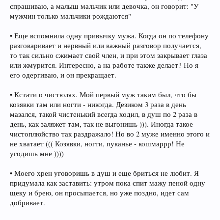
спрашиваю, а малыш мальчик или девочка, он говорит: "У
мужчин только мальчики рождаются"
• Еще вспомнила одну привычку мужа. Когда он по телефону
разговаривает и нервный или важный разговор получается,
то так сильно сжимает свой член, и при этом закрывает глаза
или жмурится. Интересно, а на работе также делает? Но я
его одергиваю, и он прекращает.
• Кстати о чистюлях. Мой первый муж таким был, что бы
козявки там или ногти - никогда. Дезиком 3 раза в день
мазался, такой чистенький всегда ходил, в душ по 2 раза в
день, как заляжет там, так не выгонишь ))). Иногда такое
чистоплюйство так раздражало! Но во 2 муже именно этого и
не хватает ((( Козявки, ногти, пуканье - кошмаррр! Не
угодишь мне ))))
• Моего хрен уговоришь в душ и еще бриться не любит. Я
придумала как заставить: утром пока спит мажу пеной одну
щеку и брею, он просыпается, но уже поздно, идет сам
добривает.