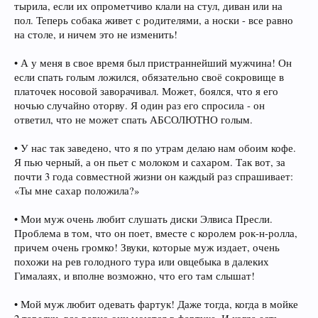
тырила, если их опрометчиво клали на стул, диван или на
пол. Теперь собака живет с родителями, а носки - все равно
на столе, и ничем это не изменить!
• А у меня в свое время был пристраннейший мужчина! Он
если спать голым ложился, обязательно своё сокровище в
платочек носовой заворачивал. Может, боялся, что я его
ночью случайно оторву. Я один раз его спросила - он
ответил, что не может спать АБСОЛЮТНО голым.
• У нас так заведено, что я по утрам делаю нам обоим кофе.
Я пью черный, а он пьет с молоком и сахаром. Так вот, за
почти 3 года совместной жизни он каждый раз спрашивает:
«Ты мне сахар положила?»
• Мои муж очень любит слушать диски Элвиса Пресли.
Проблема в том, что он поет, вместе с королем рок-н-ролла,
причем очень громко! Звуки, которые муж издает, очень
похожи на рев голодного тура или овцебыка в далеких
Гималаях, и вполне возможно, что его там слышат!
• Мой муж любит одевать фартук! Даже тогда, когда в мойке