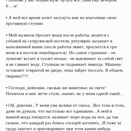
б….н!
• А мой все время хочет засунуть мне во влагалище свою
противную ступню.
• Мой жужмом бросает вещи после работы, возится с
собакой на супружеской постели, регулярно засыпает в
наполненной ванне (после работы ляжет, проснется в три
ночи и в постель перебирается). Но самое страшное - он
лунатик! встает в туалет ночью - не выключает за собой свет
и не сливает воду. Стульчак не поднимает никогда. Машину
оставляет открытой во дворе, пока зайдет поссать. В общем,
тварина!!!!!
• Господи, девчонки, сколько же животных на свете!
Почитала и мне легче стало, значит, не у меня одной такой...
• Ой, девочки...У меня уже колики от смеха...Все точь-в-точь,
даже не думала, что настолько все одинаково...А мой в
ванной когда плещется, наливает море воды на пол, да так
сильно, что каждый раз боюсь соседей затопить...И тоже за
грудь хватает и приговаривает при этом каким-нибудь