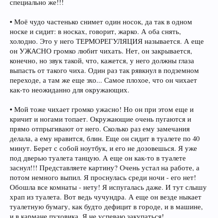
специально же!!!
• Моё чудо частенько снимет один носок, да так в одном
носке и сидит: в носках, говорит, жарко. А оба снять,
холодно. Это у него ТЕРМОРЕГУЛЯЦИЯ называется. А еще
он УЖАСНО громко любит чихать. Нет, он закрывается,
конечно, но звук такой, что, кажется, у него должны глаза
выпасть от такого чиха. Один раз так рявкнул в подземном
переходе, а там же еще эхо... Самое плохое, что он чихает
как-то неожиданно для окружающих.
• Мой тоже чихает громко ужасно! Но он при этом еще и
кричит и ногами топает. Окружающие очень пугаются и
прямо отпрыгивают от него. Сколько раз ему замечания
делала, а ему нравится, блин. Еще он сидит в туалете по 40
минут. Берет с собой ноутбук, и его не дозовешься. Я уже
под дверью туалета танцую. А еще он как-то в туалете
заснул!!! Представляете картину? Очень устал на работе, а
потом немного выпил. Я проснулась среди ночи - его нет!
Обошла все комнаты - нету! Я испугалась даже. И тут слышу
храп из туалета. Вот ведь чучундра. А еще он везде ныкает
туалетную бумагу, как будто дефицит в городе, и в машине,
и в кармане пуховика. Я не успеваю закупаться!