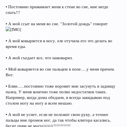
• Постоянно прижимает меня к стене во сне, мне негде
спать!!!
• А мой ссыт на меня во сне. "Золотой дождь" говорит
• А мой ковыряется в носу, еле отучила его это делать во
время еды.
• А мой съедает все, что наковырял.
• Мой ковыряется во сне пальцем в попе.....у меня причем.
Вот.
• Блин......постоянно тоже норовит мне засунуть в задницу
палец. У меня конечно тоже полно недостатков таких.
Например, когда дома обедаем, я всегда закидываю под
столом ногу на ногу и всем мешаю.
• А мой не уснет, если не положит свою руку, а точнее
пальцы мне промеж ног, да так чтобы клитора касались,
бесит прям не могу((((((((!!!!!!!!!!!!