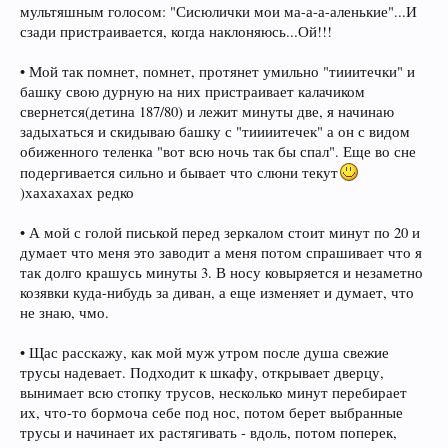
мультяшным голосом: "Сисюлички мои ма-а-а-аленькие"...И
сзади пристраивается, когда наклоняюсь...Ой!!!
• Мой так помнет, помнет, протянет умильно "тииитечки" и
башку свою дурную на них пристраивает калачиком
свернется(детина 187/80) и лежит минуты две, я начинаю
задыхаться и скидываю башку с "тиииитечек" а он с видом
обиженного теленка "вот всю ночь так бы спал". Еще во сне
подергивается сильно и бывает что слюни текут
)хахахахах редко
• А мой с голой писькой перед зеркалом стоит минут по 20 и
думает что меня это заводит а меня потом спрашивает что я
так долго крашусь минуты 3. В носу ковыряется и незаметно
козявки куда-нибудь за диван, а еще изменяет и думает, что
не знаю, чмо.
• Щас расскажу, как мой муж утром после душа свежие
трусы надевает. Подходит к шкафу, открывает дверцу,
вынимает всю стопку трусов, несколько минут перебирает
их, что-то бормоча себе под нос, потом берет выбранные
трусы и начинает их растягивать - вдоль, потом поперек,