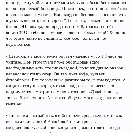
прошу, не думайте, что все мои мужчины были беглецами из
психиатрической больницы. Повторюсь, со стороны это было
очень сложно заметить. Или, когда я обвиняю его в измене (в
шутку, конечно), он говорит: "Да ты что, я может, и изменил
бы, но ОН никогда, он, предатель такой, только на тебя
встает!!! Он тебе не изменяет и любит только тебя!" Хорошо,
что этого никто не слышит... кхе-кхе... есть над чем
поулыбаться.
• Девочки, а у моего мужа ритуал - каждое утро 1,5 часа на
унитазе. При этом туалет уже оборудован всем
необходимым: есть столик складной, полочки для журналов,
переносной компьютер. Он там пьет кофе, кушает
бутерброды. Все телефонные разговоры тоже там ведутся. А
когда я стучу и говорю, что мне надо тоже присесть, он
поднимается, смотрит на меня и говорит: «Давай садись,
только быстренько». А я так вообще не могу, когда на меня
смотрят.
• Где же им расслабляться и быть непосредственными - как
не с нами, девчонки! А мой любит смотреть в
микроволновку, особенно когда там гриль готовится и еда