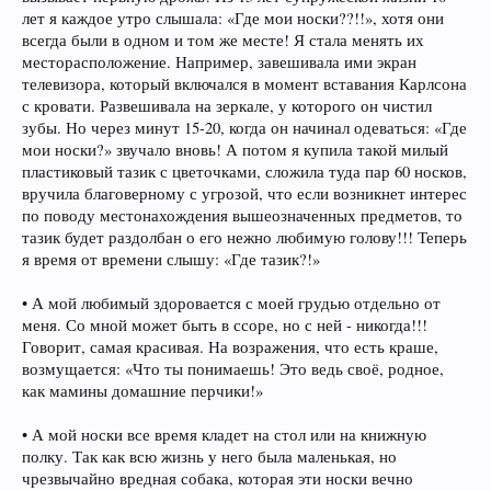
лет я каждое утро слышала: «Где мои носки??!!», хотя они
всегда были в одном и том же месте! Я стала менять их
месторасположение. Например, завешивала ими экран
телевизора, который включался в момент вставания Карлсона
с кровати. Развешивала на зеркале, у которого он чистил
зубы. Но через минут 15-20, когда он начинал одеваться: «Где
мои носки?» звучало вновь! А потом я купила такой милый
пластиковый тазик с цветочками, сложила туда пар 60 носков,
вручила благоверному с угрозой, что если возникнет интерес
по поводу местонахождения вышеозначенных предметов, то
тазик будет раздолбан о его нежно любимую голову!!! Теперь
я время от времени слышу: «Где тазик?!»
• А мой любимый здоровается с моей грудью отдельно от
меня. Со мной может быть в ссоре, но с ней - никогда!!!
Говорит, самая красивая. На возражения, что есть краше,
возмущается: «Что ты понимаешь! Это ведь своё, родное,
как мамины домашние перчики!»
• А мой носки все время кладет на стол или на книжную
полку. Так как всю жизнь у него была маленькая, но
чрезвычайно вредная собака, которая эти носки вечно