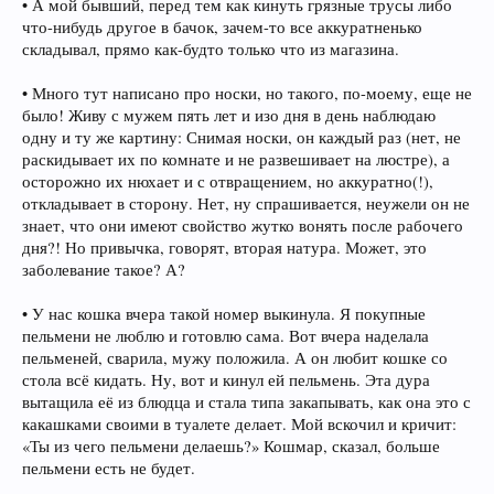
• А мой бывший, перед тем как кинуть грязные трусы либо
что-нибудь другое в бачок, зачем-то все аккуратненько
складывал, прямо как-будто только что из магазина.
• Много тут написано про носки, но такого, по-моему, еще не
было! Живу с мужем пять лет и изо дня в день наблюдаю
одну и ту же картину: Снимая носки, он каждый раз (нет, не
раскидывает их по комнате и не развешивает на люстре), а
осторожно их нюхает и с отвращением, но аккуратно(!),
откладывает в сторону. Нет, ну спрашивается, неужели он не
знает, что они имеют свойство жутко вонять после рабочего
дня?! Но привычка, говорят, вторая натура. Может, это
заболевание такое? А?
• У нас кошка вчера такой номер выкинула. Я покупные
пельмени не люблю и готовлю сама. Вот вчера наделала
пельменей, сварила, мужу положила. А он любит кошке со
стола всё кидать. Ну, вот и кинул ей пельмень. Эта дура
вытащила её из блюдца и стала типа закапывать, как она это с
какашками своими в туалете делает. Мой вскочил и кричит:
«Ты из чего пельмени делаешь?» Кошмар, сказал, больше
пельмени есть не будет.