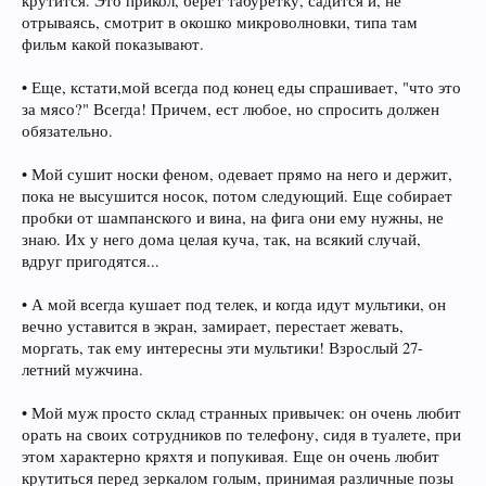
крутится. Это прикол, берет табуретку, садится и, не
отрываясь, смотрит в окошко микроволновки, типа там
фильм какой показывают.
• Еще, кстати,мой всегда под конец еды спрашивает, "что это
за мясо?" Всегда! Причем, ест любое, но спросить должен
обязательно.
• Мой сушит носки феном, одевает прямо на него и держит,
пока не высушится носок, потом следующий. Еще собирает
пробки от шампанского и вина, на фига они ему нужны, не
знаю. Их у него дома целая куча, так, на всякий случай,
вдруг пригодятся...
• А мой всегда кушает под телек, и когда идут мультики, он
вечно уставится в экран, замирает, перестает жевать,
моргать, так ему интересны эти мультики! Взрослый 27-
летний мужчина.
• Мой муж просто склад странных привычек: он очень любит
орать на своих сотрудников по телефону, сидя в туалете, при
этом характерно кряхтя и попукивая. Еще он очень любит
крутиться перед зеркалом голым, принимая различные позы