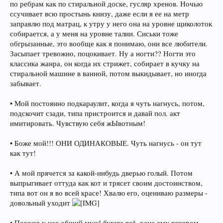
по ребрам как по стиральной доске, гусляр хренов. Ночью
ссучивает всю простынь книзу, даже если я ее на метр
заправлю под матрац, к утру у него она на уровне щиколоток
собирается, а у меня на уровне талии. Сиськи тоже
обгрызанные, это вообще как я понимаю, они все любители.
Засыпает тревожно, поцокивает. Ну а ногти?? Ногти это
классика жанра, он когда их стрижет, собирает в кучку на
стиральной машине в ванной, потом выкидывает, но иногда
забывает.
• Мой постоянно подкараулит, когда я чуть нагнусь, потом,
подскочит сзади, типа пристроится и давай пол. акт
имитировать. Чувствую себя жЫвотным!
• Боже мой!!! ОНИ ОДИНАКОВЫЕ. Чуть нагнусь - он тут
как тут!
• А мой прячется за какой-нибудь дверью голый. Потом
выпрыгивает оттуда как кот и трясет своим достоинством,
типа вот он я во всей красе! Хвалю его, оцениваю размеры -
довольный уходит
• Похоже у нас общий муж! бугага всё, хана ему вечером