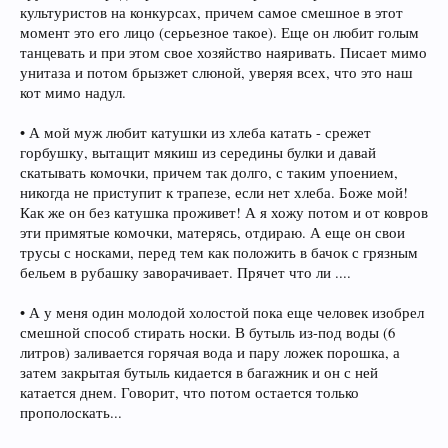
культуристов на конкурсах, причем самое смешное в этот
момент это его лицо (серьезное такое). Еще он любит голым
танцевать и при этом свое хозяйство наяривать. Писает мимо
унитаза и потом брызжет слюной, уверяя всех, что это наш
кот мимо надул.
• А мой муж любит катушки из хлеба катать - срежет
горбушку, вытащит мякиш из середины булки и давай
скатывать комочки, причем так долго, с таким упоением,
никогда не приступит к трапезе, если нет хлеба. Боже мой!
Как же он без катушка проживет! А я хожу потом и от ковров
эти примятые комочки, матерясь, отдираю. А еще он свои
трусы с носками, перед тем как положить в бачок с грязным
бельем в рубашку заворачивает. Прячет что ли ....
• А у меня один молодой холостой пока еще человек изобрел
смешной способ стирать носки. В бутыль из-под воды (6
литров) заливается горячая вода и пару ложек порошка, а
затем закрытая бутыль кидается в багажник и он с ней
катается днем. Говорит, что потом остается только
прополоскать...