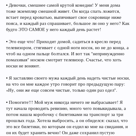
• Девочки, смешнее самой крутой комедии! У меня дома
тоже экземпляр смешной живет. Он когда спать ложится,
встает перед кроватью, выпячивает свое сокровище ниже
пояса, и каждый раз спрашивает, большое ли оно у него? Как
будто ЭТО САМОЕ у него каждый день растет!
• Это еще что! Приходит домой, садиться в кресло перед
телевизором, стягивает с одной ноги носок, но не до конца, а
чтоб на одном пальце болтался. И вот так "непринужденно
помахивая" носком смотрит телевизор. Счастье, что хоть
носки не воняют.
• Я заставляю своего мужа каждый день надеть чистые носки,
на что он мне каждое утро говорит про предыдущую пару:
«Ну, они же еще совсем чистые, только один раз одел".
• Помогите!!! Мой муж никогда ничего не выбрасывает! Я
тут начала проводить ревизию, много чего повыкидывала, а
потом нашла коробочку с билетиками на транспорт за три
прошлых года. Хотела выбросить, а он обиделся: сказал, что
это все билетики, по которым он ездил ко мне на свидания, и
он их будет хранить вечно! Он даже сохранил пустую