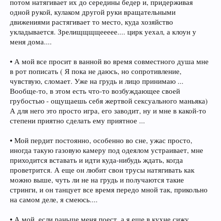
потом натягивает их до середины бедер и, придерживая
одной рукой, кулаком другой руки вращательными
движениями растягивает то место, куда хозяйство
укладывается. Зрелищщщщеееее.... цирк уехал, а клоун у
меня дома....
• А мой все просит в ванной во время совместного душа мне
в рот пописать ( Я пока не даюсь, но сопротивление,
чувствую, сломает. Уже на грудь и лицо принимаю ...
Вообще-то, в этом есть что-то возбуждающее своей
грубостью - ощущаешь себя жертвой сексуального маньяка)
А для него это просто игра, его заводит, ну и мне в какой-то
степени приятно сделать ему приятное ...
• Мой пердит постоянно, особенно во сне, ужас просто,
иногда такую газовую камеру под одеялом устраивает, мне
приходится вставать и идти куда-нибудь ждать, когда
проветрится. А еще он любит свои трусы натягивать как
можно выше, чуть ли не на грудь и получаются такие
стринги, и он танцует все время передо мной так, прикольно
на самом деле, я смеюсь....
• А мой, если раньше меня поест, а я еще в кухне сижу,