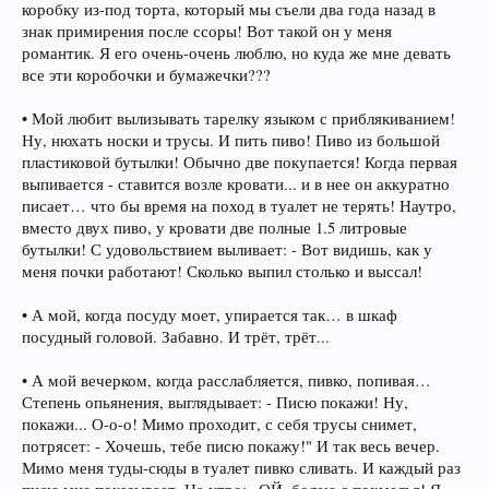
коробку из-под торта, который мы съели два года назад в
знак примирения после ссоры! Вот такой он у меня
романтик. Я его очень-очень люблю, но куда же мне девать
все эти коробочки и бумажечки???
• Мой любит вылизывать тарелку языком с приблякиванием!
Ну, нюхать носки и трусы. И пить пиво! Пиво из большой
пластиковой бутылки! Обычно две покупается! Когда первая
выпивается - ставится возле кровати... и в нее он аккуратно
писает… что бы время на поход в туалет не терять! Наутро,
вместо двух пиво, у кровати две полные 1.5 литровые
бутылки! С удовольствием выливает: - Вот видишь, как у
меня почки работают! Сколько выпил столько и выссал!
• А мой, когда посуду моет, упирается так… в шкаф
посудный головой. Забавно. И трёт, трёт...
• А мой вечерком, когда расслабляется, пивко, попивая…
Степень опьянения, выглядывает: - Писю покажи! Ну,
покажи... О-о-о! Мимо проходит, с себя трусы снимет,
потрясет: - Хочешь, тебе писю покажу!" И так весь вечер.
Мимо меня туды-сюды в туалет пивко сливать. И каждый раз