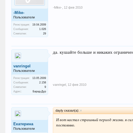
-Mike-
,
12 фев 2010
-Mike-
Пользователи
Регистрация:
19.04.2009
Сообщения:
1.026
Симпатии:
29
да. кушайте больше и никаких ограниче
vanringel
Пользователи
Регистрация:
13.05.2009
Сообщения:
2.158
vanringel
,
12 фев 2010
Симпатии:
9
Адрес:
Барад-Дур
dayly сказал(а):
↑
И вот настал страшный период жизни. я сиж
Екатерина
постоянно.
Пользователи