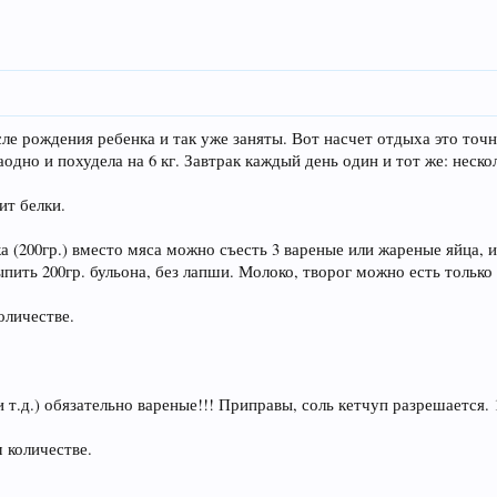
сле рождения ребенка и так уже заняты. Вот насчет отдыха это точн
аодно и похудела на 6 кг. Завтрак каждый день один и тот же: нес
ит белки.
а (200гр.) вместо мяса можно съесть 3 вареные или жареные яйца, 
ыпить 200гр. бульона, без лапши. Молоко, творог можно есть только 
оличестве.
 т.д.) обязательно вареные!!! Приправы, соль кетчуп разрешается.
м количестве.