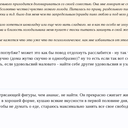
енького приходится договариваться со своей совестью. Она мне говорит не с
абсолютно честно) чувство легкого голода. Питалась по принц. раздельного п
ки и т.д. было для меня чем то запредельным (правда пиво люблю и под него 
ало хотеться шоколадку или еще чего нить сладкого. но я как то особо не зло
а и близость холодильника меня пугает с тоски пытаюсь закинуть в свой жел
не кажется что это уже что то психологическое. как мне избавиться от этог
 поглубже? может это как бы повод отдохнуть расслабится - ну так 
учно (дома жутко скучно и однообразно)? ну то есть еcли так вот с
ь, если удовольсвий маловато - найти себе другие удовольсвия и у
трясающей фигуры, чем ананас, не найти. Он прекрасно сжигает жи
в хорошей форме, кушаю всякие вкусности в первой половине дня,
обы не думать о еде, стараюсь максимально занять все свое свобо