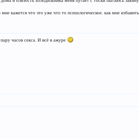
дома и близость холодильника меня пугает с тоски пытаюсь закинут
 мне кажется что это уже что то психологическое. как мне избавить
 пару часов секса. И всё в ажуре