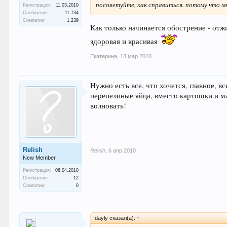
посоветуйте, как справиться. потому что м
Регистрация:
11.03.2010
Сообщения:
11.734
Симпатии:
1.239
Как только начинается обострение - отж
здоровая и красивая
Екатерина
,
13 мар 2010
Нужно есть все, что хочется, главное, 
перепелиные яйца, вместо картошки и ма
волновать!
Relish
Relish
,
6 апр 2010
New Member
Регистрация:
06.04.2010
Сообщения:
12
Симпатии:
0
dayly сказал(а):
↑