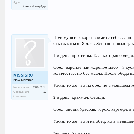
Адрес:
Санкт - Петербург
Почему все говорят займите себя, да по
отказываться. Я для себя нашла выход, з
1-й день: протеины. Еда, которая содерж
Обед: вареное или жареное мясо – 3 куск
количестве, но без масла. После обеда в
MISSISRU
New Member
Ужин: то же что на обед но в меньшем к
Регистрация:
23.04.2010
Сообщения:
12
2-й день: крахмал. Овощи.
Симпатии:
0
Обед: овощи (фасоль, горох, картофель и
Ужин: то же что и на обед, но в меньше
3-й день: Углеводы.