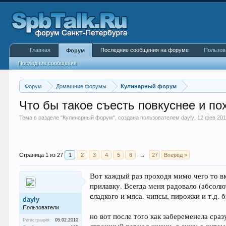
Главная
Последние сообщения на форуме
Пользов
Форум
Последние сообщения
Форум
Домашние форумы
Кулинарный форум
Что бы такое съесть повкуснее и п
Тема в разделе "
Кулинарный форум
", создана пользователем
dayly
,
12 фев 20
Страница 1 из 27
1
2
3
4
5
6
→
27
Вперёд >
Вот каждый раз проходя мимо чего то вк
прилавку. Всегда меня радовало (абсолю
сладкого и мяса. чипсы, пирожки и т.д.
dayly
Пользователи
но вот после того как забеременела сраз
Регистрация:
05.02.2010