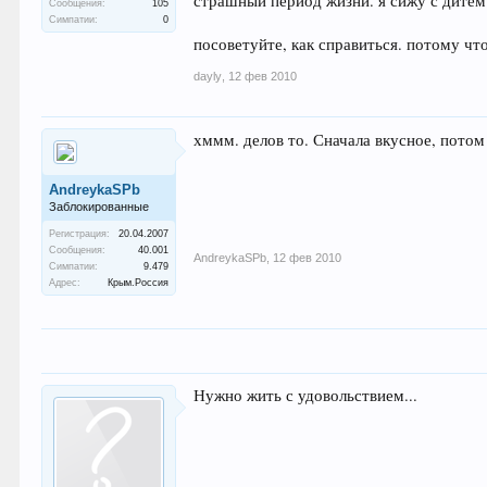
страшный период жизни. я сижу с дитем 
Сообщения:
105
Симпатии:
0
посоветуйте, как справиться. потому что
dayly
,
12 фев 2010
хммм. делов то. Сначала вкусное, потом
AndreykaSPb
Заблокированные
Регистрация:
20.04.2007
Сообщения:
40.001
AndreykaSPb
,
12 фев 2010
Симпатии:
9.479
Адрес:
Крым.Россия
Нужно жить с удовольствием...