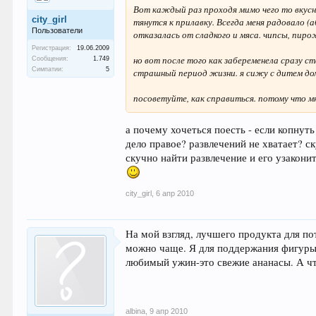
Вот каждый раз проходя мимо чего то вкусн
city_girl
тянутся к прилавку. Всегда меня радовало (
Пользователи
отказалась от сладкого и мяса. чипсы, пирож
Регистрация:
19.06.2009
но вот после того как забеременела сразу ст
Сообщения:
1.749
Симпатии:
5
страшный период жизни. я сижу с дитем дом
посоветуйте, как справиться. потому что м
а почему хочеться поесть - если копнуть
дело правое? развлечений не хватает? ск
скучно найти развлечение и его узаконит
city_girl
,
6 апр 2010
На мой взгляд, лучшего продукта для по
можно чаще. Я для поддержания фигуры 
любимый ужин-это свежие ананасы. А чт
albina
,
9 апр 2010