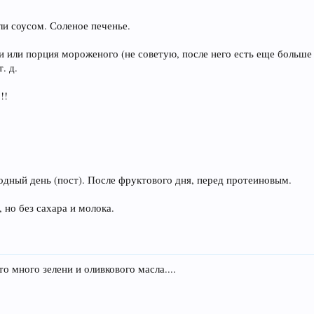
ли соусом. Соленое печенье.
и или порция мороженого (не советую, после него есть еще больше
. д.
!!
одный день (пост). После фруктового дня, перед протеиновым.
 но без сахара и молока.
о много зелени и оливкового масла....