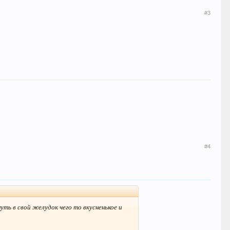
#3
#4
ть в свой желудок чего то вкусненькое и