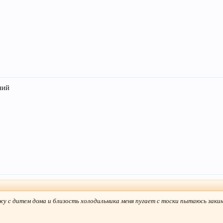
ний
у с дитем дома и близость холодильника меня пугает с тоски пытаюсь закину