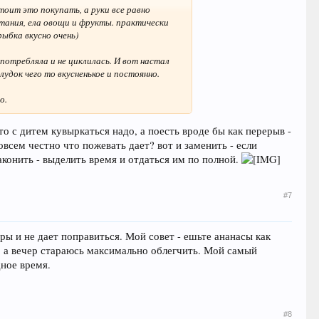
тоит это покупать, а руки все равно
итания, ела овощи и фрукты. практически
рыбка вкусно очень)
употребляла и не циклилась. И вот настал
удок чего то вкусненькое и постоянно.
о.
то с дитем кувыркаться надо, а поесть вроде бы как перерыв -
овсем честно что пожевать дает? вот и заменить - если
законить - выделить время и отдаться им по полной.
#7
ры и не дает поправиться. Мой совет - ешьте ананасы как
 а вечер стараюсь максимально облегчить. Мой самый
дное время.
#8