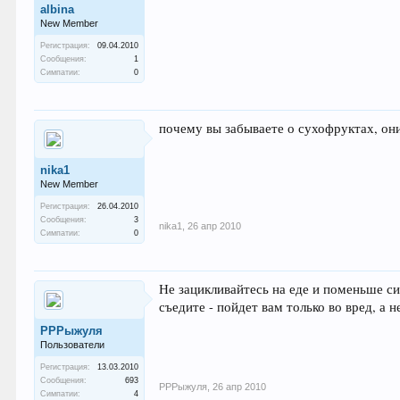
albina
New Member
Регистрация:
09.04.2010
Сообщения:
1
Симпатии:
0
почему вы забываете о сухофруктах, они 
nika1
New Member
Регистрация:
26.04.2010
Сообщения:
3
nika1
,
26 апр 2010
Симпатии:
0
Не зацикливайтесь на еде и поменьше си
съедите - пойдет вам только во вред, а 
РРРыжуля
Пользователи
Регистрация:
13.03.2010
Сообщения:
693
РРРыжуля
,
26 апр 2010
Симпатии:
4