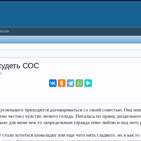
атели
охудеть СОС
10
.
усненького приходится договариваться со своей совестью. Она мне г
тно честно) чувство легкого голода. Питалась по принц. раздельног
 было для меня чем то запредельным (правда пиво люблю и под него
у стало хотеться шоколадку или еще чего нить сладкого. но я как то