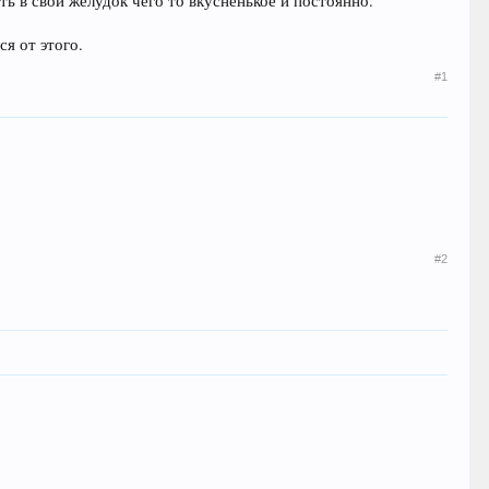
ь в свой желудок чего то вкусненькое и постоянно.
ся от этого.
#1
#2