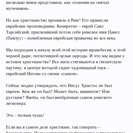
несколько веков представила, как «гонения на святых
мучеников».
Но как христианство проникло в Рим? Его принесли
еврейские проповедники. Конкретно – еврей Савл
Тарсийский, присвоивший потом себе римское имя Павел
(Павлус) – излюбленная еврейская привычка во все века.
Мы подходим к началу всей этой истории мракобесия, к этой
черной дыре, поглотившей целые народы. И что мы видим у
истоков христианства? Все нити стягиваются в гигантскую
паутину, в центре которой сидит чудовищный паук –
еврейский Иегова со своим «сыном».
Сейчас модно утверждать, что Иисус Христос не был
евреем. Кем же он был? Может быть, викингом? Или
русским? Якобы, он был внебрачным сыном римского
легионера.
Это – полная чушь!
Если вы в самом деле христиане, так говорить –
богохульство. Попы затрясутся от бешенства и предадут вас