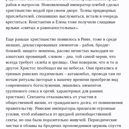
рабов и матросов. Новоявленный император-плебей сделал
христианство модой при своем дворе. Толпы придворных
прихлебателей, спешивших выслужиться, встали в очередь
креститься. Константин и Елена тоже получили слащавые
ярлыки «святых и равноапостольных».
Еще раньше христианство появилось в Риме, тоже в среде
низших, деклассированных элементов – рабов, бродяг-
бомжей, нищего люмпена, расово нечистых выходцев из
азиатских провинций, словом – дна, той самой черни, что
всегда требует «хлеба и зрелищ». Они поверили, что и то и
другое Христос пообещал им на небесах. Они прятались в
грязных римских подземельях – катакомбах, проводя там по
ночам ритуалы (которые к нашему времени приобрели вид
современного богослужения, лишились элементов
группового секса и оргий, характерных для ранних
христиан). Сектанты отказывались от участия в
общественной жизни, от гражданского долга, от повиновения
правительству. Римские императоры прилагали огромные
усилия, чтоб избавиться от вредной антиобщественной
секты, но она была поразительно живучей. Периодические
чистки и облавы на бродячих проповедников церковь спустя