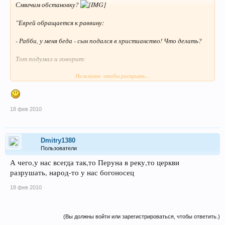
Смягчим обстановку?
"Еврей обращается к раввину:
- Рабби, у меня беда - сын подался в христианство! Что делать?
Тот подумал и говорит:
Нажмите, чтобы раскрыть...
- Проблема сложная. Надо посоветоваться с богом.
Некоторое время он ходил советоваться, потом возвращается и
говорит:
18 фев 2010
- Просто не знаю, что и сказать. Бог ответил мне, что у него те
же проблемы..."(с)
Dmitry1380
Пользователи
А чего,у нас всегда так,то Перуна в реку,то церкви
разрушать, народ-то у нас богоносец
18 фев 2010
(Вы должны войти или зарегистрироваться, чтобы ответить.)