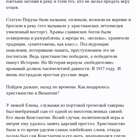
плетьми загоняя в реку и топя тех, кто не желал предать веру
отцов.
Статую Перуна били палками, оплевали, волокли на веревке и
бросили в реку (что вызывало у христианских летописцев
умиленный восторг). Храмы славянских богов были
осквернены и разграблены, а жрецы их, «волхвы», хранители
традиции, «уничтожены, как класс». Последующие
поколения, потерявшие память, преступлением это не
посчитали. Ведь христианство победило, а победители
пишут Историю. Но История вернула «победителям»
кровавый должок тысячелетней давности. В 1917 году. И
вновь пострадали простые русские люди.
Пойдем дальше, назад по времени. Как воцарилось
христианство в Византии?
У некоей Елены, служанки из портовой греческой таверны
был внебрачный сын от одной из многочисленных связей.
Его звали Константин. Волей случая, политической игры и
интриг ему удалось занять царский престол. Христианство
было в то время уделом самых плебейских слоев, откуда
родом был сам Константин и его мать, вращавшаяся среди