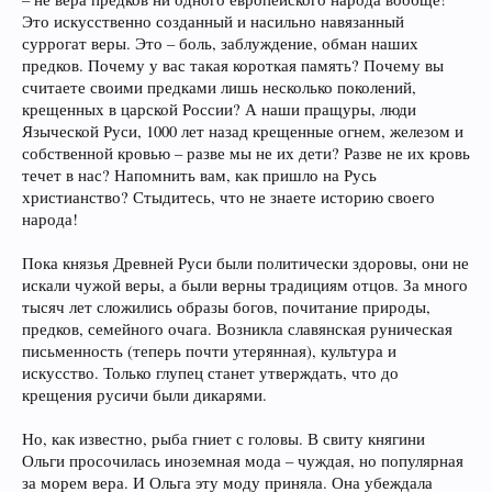
Это искусственно созданный и насильно навязанный
суррогат веры. Это – боль, заблуждение, обман наших
предков. Почему у вас такая короткая память? Почему вы
считаете своими предками лишь несколько поколений,
крещенных в царской России? А наши пращуры, люди
Языческой Руси, 1000 лет назад крещенные огнем, железом и
собственной кровью – разве мы не их дети? Разве не их кровь
течет в нас? Напомнить вам, как пришло на Русь
христианство? Стыдитесь, что не знаете историю своего
народа!
Пока князья Древней Руси были политически здоровы, они не
искали чужой веры, а были верны традициям отцов. За много
тысяч лет сложились образы богов, почитание природы,
предков, семейного очага. Возникла славянская руническая
письменность (теперь почти утерянная), культура и
искусство. Только глупец станет утверждать, что до
крещения русичи были дикарями.
Но, как известно, рыба гниет с головы. В свиту княгини
Ольги просочилась иноземная мода – чуждая, но популярная
за морем вера. И Ольга эту моду приняла. Она убеждала