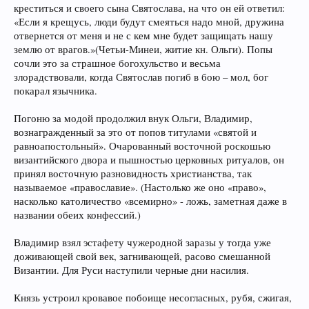
креститься и своего сына Святослава, на что он ей ответил:
«Если я крещусь, люди будут смеяться надо мной, дружина
отвернется от меня и не с кем мне будет защищать нашу
землю от врагов.»(Четьи-Минеи, житие кн. Ольги). Попы
сочли это за страшное богохульство и весьма
злорадствовали, когда Святослав погиб в бою – мол, бог
покарал язычника.
Погоню за модой продолжил внук Ольги, Владимир,
вознагражденный за это от попов титулами «святой и
равноапостольный». Очарованный восточной роскошью
византийского двора и пышностью церковных ритуалов, он
принял восточную разновидность христианства, так
называемое «православие». (Настолько же оно «право»,
насколько католичество «всемирно» - ложь, заметная даже в
названии обеих конфессий.)
Владимир взял эстафету чужеродной заразы у тогда уже
доживающей свой век, загнивающей, расово смешанной
Византии. Для Руси наступили черные дни насилия.
Князь устроил кровавое побоище несогласных, рубя, сжигая,