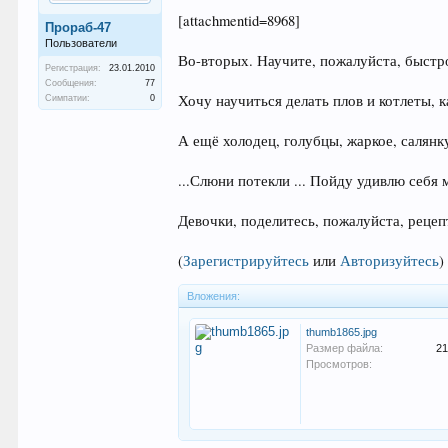
[attachmentid=8968]
Прораб-47
Пользователи
Во-вторых. Научите, пожалуйста, быстро
Регистрация:
23.01.2010
Сообщения:
77
Хочу научиться делать плов и котлеты, к
Симпатии:
0
А ещё холодец, голубцы, жаркое, салянк
...Слюни потекли ... Пойду удивлю себя 
Девочки, поделитесь, пожалуйста, реце
(
Зарегистрируйтесь
или
Авторизуйтесь
)
Вложения:
thumb1865.jpg
Размер файла:
21
Просмотров: