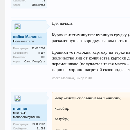
Симпатии:
78
Адрес:
Ленинград
Для начала:
Курочка-пятиминутка: куриную грудку (
жабка Малинка
раскаленную сковородку. жарим пять-шес
Пользователи
Регистрация:
22.03.2008
Драники «от жабки»: картоху на терке н
Сообщения:
8.157
(количество яиц от количества картохи д
Симпатии:
101
Адрес:
Санкт-Петербург
перемешиваю (получается такая масса – 
жарю на хорошо нагретой сковородке - то
жабка Малинка
,
8 мар 2010
Хочу научиться делать плов и котлеты,
холодец,
murmur
мне ВСЁ
монопенисуально
голубцы,
Регистрация:
09.11.2007
жаркое
Сообщения:
31.683