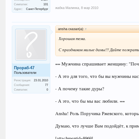
Симпатии:
101
жабка Малинка
,
8 мар 2010
Адрес:
Санкт-Петербург
ansha сказал(а):
↑
Хорошая тема.
С праздником милые дамы!!! Дайте пожрат
== Мужчина спрашивает женщину: "Поч
Прораб-47
Пользователи
- А это для того, что бы вы мужчины на
Регистрация:
23.01.2010
Сообщения:
77
- А почему такие дуры?
Симпатии:
0
- А это, что бы мы вас любили. ==
Ansha! Роль Поручика Ржевского, котор
Думаю, что лучше Вам подойдёт, к прим
[attachmentid=8969]