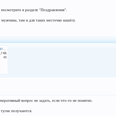
 посмотрите в разделе "Поздравления".
 мужчина, там и для таких местечко нашёл).
916ef51a575a4440989798be975f740b_art.jpg
,7 КБ
43
перативный вопрос не задать, если что-то не понятно.
 тугие получаются.