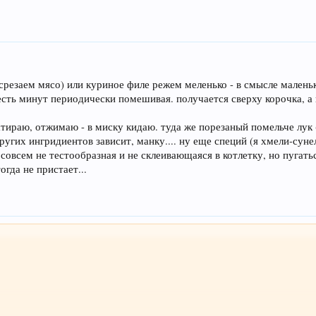
срезаем мясо) или куриное филе режем меленько - в смысле малень
ть минут периодически помешивая. получается сверху корочка, а вн
атираю, отжимаю - в миску кидаю. туда же порезаный помельче лук 
ругих ингридиентов зависит, манку.... ну еще специй (я хмели-суне
совсем не тестообразная и не склеивающаяся в котлетку, но пугать
гда не пристает...