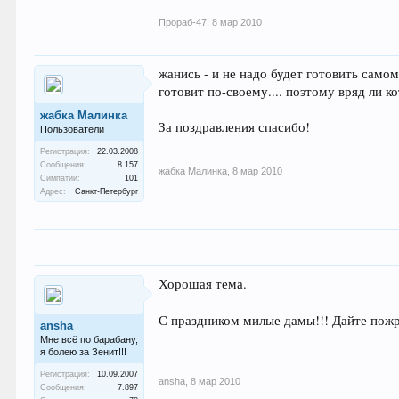
Прораб-47
,
8 мар 2010
жанись - и не надо будет готовить самом
готовит по-своему.... поэтому вряд ли 
жабка Малинка
За поздравления спасибо!
Пользователи
Регистрация:
22.03.2008
Сообщения:
8.157
жабка Малинка
,
8 мар 2010
Симпатии:
101
Адрес:
Санкт-Петербург
Хорошая тема.
С праздником милые дамы!!! Дайте пож
ansha
Мне всё по барабану,
я болею за Зенит!!!
Регистрация:
10.09.2007
ansha
,
8 мар 2010
Сообщения:
7.897