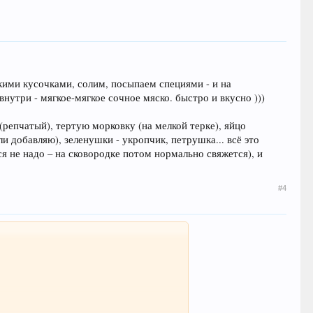
кими кусочками, солим, посыпаем специями - и на
утри - мягкое-мягкое сочное мяско. быстро и вкусно )))
(репчатый), тертую морковку (на мелкой терке), яйцо
ли добавляю), зеленушки - укропчик, петрушка... всё это
ся не надо – на сковородке потом нормально свяжется), и
#4