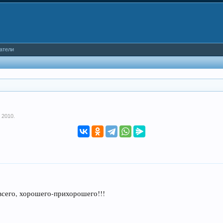
атели
 2010
.
всего, хорошего-прихорошего!!!