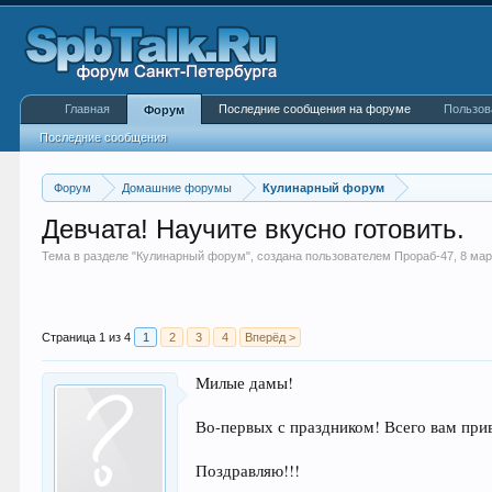
Главная
Последние сообщения на форуме
Пользов
Форум
Последние сообщения
Форум
Домашние форумы
Кулинарный форум
Девчата! Научите вкусно готовить.
Тема в разделе "
Кулинарный форум
", создана пользователем
Прораб-47
,
8 мар
Страница 1 из 4
1
2
3
4
Вперёд >
Милые дамы!
Во-первых с праздником! Всего вам при
Поздравляю!!!