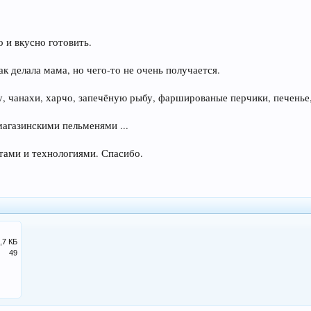
 и вкусно готовить.
ак делала мама, но чего-то не очень получается.
у, чанахи, харчо, запечёную рыбу, фаршированые перчики, печенье,
магазинскими пельменями ...
птами и технологиями. Спасибо.
,7 КБ
49