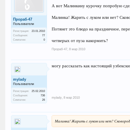
А вот Малинкину курочку попробую сде
Малинка! Жарить с луком или нет? Сков
Прораб-47
Пользователи
Потянет это блюдо на праздничное, пер
Регистрация:
23.01.2010
Сообщения:
77
четверых от пуза накормить?
Симпатии:
0
Прораб-47
,
8 мар 2010
могу рассказать как настоящий узбекски
mylady
Пользователи
Регистрация:
25.02.2010
Сообщения:
736
mylady
,
8 мар 2010
Симпатии:
26
Малинка! Жарить с луком или нет? Сковоро