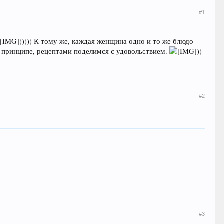
#1
))))) К тому же, каждая женщина одно и то же блюдо
 в принципе, рецептами поделимся с удовольствием.
))
#2
#3