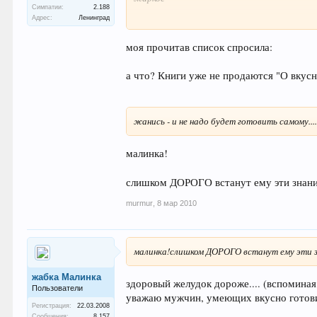
Симпатии:
2.188
Адрес:
Ленинград
, салянку,
моя прочитав список спросила:
чанахи,
харчо,
а что? Книги уже не продаются "О вкус
запечёную рыбу,
жанись - и не надо будет готовить самому....
фаршированые перчики,
печенье,
малинка!
пирожки
слишком ДОРОГО встанут ему эти знан
, варенье,
murmur
,
8 мар 2010
консервированные салатики,
малинка!слишком ДОРОГО встанут ему эти 
компоты ...
жабка Малинка
здоровый желудок дороже.... (вспоминая 
Пользователи
уважаю мужчин, умеющих вкусно готови
Регистрация:
22.03.2008
Сообщения:
8.157