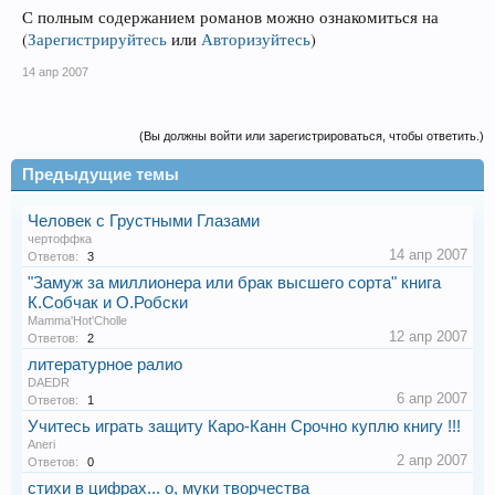
С полным содержанием романов можно ознакомиться на
(
Зарегистрируйтесь
или
Авторизуйтесь
)
14 апр 2007
(Вы должны войти или зарегистрироваться, чтобы ответить.)
Предыдущие темы
Человек с Грустными Глазами
чертоффка
14 апр 2007
Ответов:
3
"Замуж за миллионера или брак высшего сорта" книга
К.Собчак и О.Робски
Mamma'Hot'Cholle
12 апр 2007
Ответов:
2
литературное ралио
DAEDR
6 апр 2007
Ответов:
1
Учитесь играть защиту Каро-Канн Срочно куплю книгу !!!
Aneri
2 апр 2007
Ответов:
0
стихи в цифрах... о, муки творчества