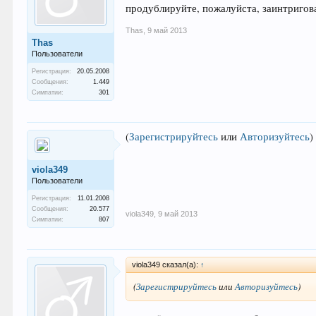
продублируйте, пожалуйста, заинтригов
Thas
,
9 май 2013
Thas
Пользователи
Регистрация:
20.05.2008
Сообщения:
1.449
Симпатии:
301
(
Зарегистрируйтесь
или
Авторизуйтесь
)
viola349
Пользователи
Регистрация:
11.01.2008
Сообщения:
20.577
viola349
,
9 май 2013
Симпатии:
807
viola349 сказал(а):
↑
(
Зарегистрируйтесь
или
Авторизуйтесь
)