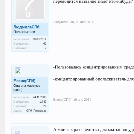
переводится название знает кто-нибудь
ЛюдмилаСПб
,
19 апр 2014
ЛюдмилаСПб
Пользователи
Регистрация:
30.03.2014
Сообщения:
62
Симпатии:
2
-Пользовалась концентрированным средс
-концентрированный ополаскиватель для 
Елена(СПб)
Опа опа жареные
раки:)
Регистрация:
24.11.2008
Елена(СПб)
,
19 апр 2014
Сообщения:
1.745
Симпатии:
29
Адрес:
СПб, Питерград
А мне как раз средство для мытья посуды