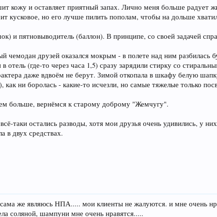
ушит кожу и оставляет приятный запах. Лично меня больше радует 
ит кусковое, но его лучше пилить пополам, чтобы на дольше хвати
шок) и пятновыводитель (баллон). В принципе, со своей задачей спр
ый чемодан друзей оказался мокрым - в полете над ним разбилась б
в отель (где-то через часа 1,5) сразу зарядили стирку со стиральн
рактера даже вдвоём не берут. Зимой откопала в шкафу белую шапк
, как ни боролась - какие-то исчезли, но самые тяжелые только пос
удем больше, вернёмся к старому доброму "Жемчугу".
 всё-таки остались разводы, хотя мои друзья очень удивились, у н
а в двух средствах.
 сама же являюсь НПА..... мои клиенты не жалуются. и мне очень 
ла соляной, шампуни мне очень нравятся.....