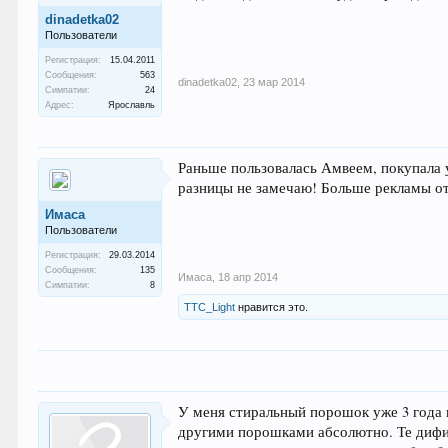
dinadetka02
Пользователи
Регистрация:
15.04.2011
Сообщения:
563
dinadetka02
,
23 мар 2014
Симпатии:
24
Адрес:
Ярославль
Раньше пользовалась Амвеем, покупала у
разницы не замечаю! Больше рекламы от
Имаса
Пользователи
Регистрация:
29.03.2014
Сообщения:
135
Имаса
,
18 апр 2014
Симпатии:
8
TTC_Light
нравится это.
У меня стиральный порошок уже 3 года в
другими порошками абсолютно. Те дифи