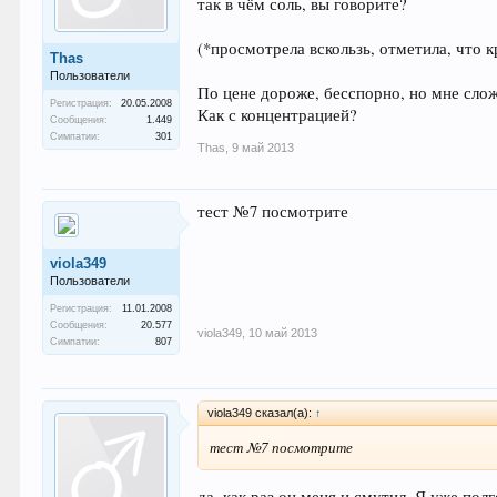
так в чём соль, вы говорите?
(*просмотрела вскользь, отметила, что к
Thas
Пользователи
По цене дороже, бесспорно, но мне слож
Регистрация:
20.05.2008
Как с концентрацией?
Сообщения:
1.449
Симпатии:
301
Thas
,
9 май 2013
тест №7 посмотрите
viola349
Пользователи
Регистрация:
11.01.2008
Сообщения:
20.577
viola349
,
10 май 2013
Симпатии:
807
viola349 сказал(а):
↑
тест №7 посмотрите
да, как раз он меня и смутил. Я уже пол