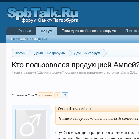
Главная
Последние сообщения на форуме
Пользов
Форум
Последние сообщения
Форум
Домашние форумы
Дачный форум
Кто пользовался продукцией Амвей? 
Тема в разделе "
Дачный форум
", создана пользователем
Ласточка
,
2 апр 2010
.
Страница 2 из 2
< Назад
1
2
Ольга И. сказал(а):
↑
Я имею ввиду соотношение цены & качеств
с учётом концентрации того, чем я поль
ширпотребвыпускающих для нашего рын