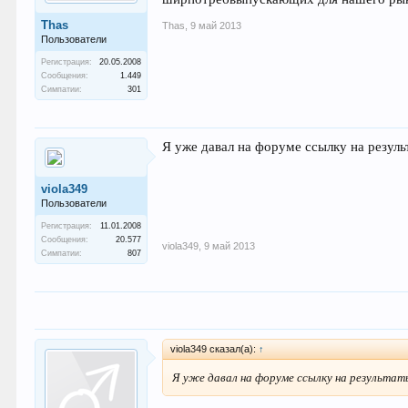
Thas
Thas
,
9 май 2013
Пользователи
Регистрация:
20.05.2008
Сообщения:
1.449
Симпатии:
301
Я уже давал на форуме ссылку на резуль
viola349
Пользователи
Регистрация:
11.01.2008
Сообщения:
20.577
viola349
,
9 май 2013
Симпатии:
807
viola349 сказал(а):
↑
Я уже давал на форуме ссылку на результат