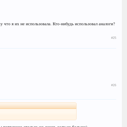
 что я их не использовала. Кто-нибудь использовал аналоги?
#25
#26
ы потрачено столько же денег, если не больше).