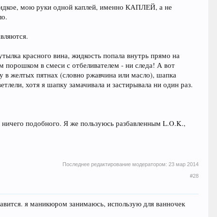
жидкое, мою руки одной каплей, именно КАПЛЕЙ, а не
ло.
авляются.
утылка красного вина, жидкость попала внутрь прямо на
ым порошком в смеси с отбеливателем - ни следа! А вот
у в желтых пятнах (словно ржавчина или масло), шапка
ветлели, хотя я шапку замачивала и застирывала ни один раз.
их ничего подобного. Я же пользуюсь разбавленным L.O.K.,
Последнее редактирование модератором:
23 мар 2014
#28
нравится. я маникюром занимаюсь, использую для ванночек