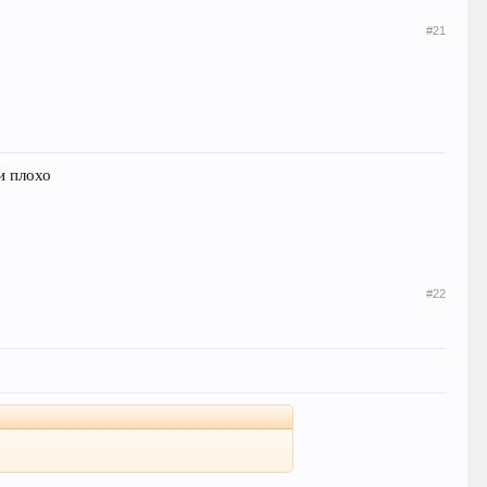
#21
и плохо
#22