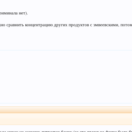
риминала нет).
но сравнить концентрацию других продуктов с эмвеевскими, потому
года никак не закончу литровую банку (за это время на фээри было б