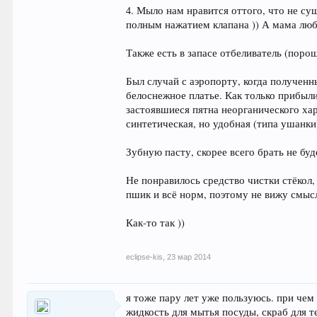
4. Мыло нам нравится оттого, что не с
полным нажатием клапана )) А мама люб
Также есть в запасе отбеливатель (поро
Был случай с аэропорту, когда полученн
белоснежное платье. Как только прибыли 
застоявшиеся пятна неорганического ха
синтетическая, но удобная (типа ушанки)
Зубную пасту, скорее всего брать не б
Не понравилось средство чистки стёкол,
пшик и всё норм, поэтому не вижу смысл
Как-то так ))
eclipse-kis
,
23 мар 2014
я тоже пару лет уже пользуюсь. при чем
жидкость для мытья посуды, скраб для те