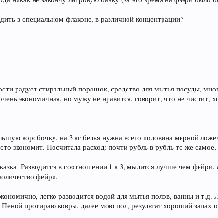
дить в специальном флаконе, в различной концентрации?
ости радует стиральный порошок, средство для мытья посуды, мног
очень экономичная, но мужу не нравится, говорит, что не чистит, х
ьшую коробочку, на 3 кг белья нужна всего половина мерной ложечк
есто экономит. Посчитала расход: почти рубль в рубль то же самое
сказка! Разводится в соотношении 1 к 3, мылится лучше чем фейри,
количество фейри.
экономично, легко разводится водой для мытья полов, ванны и т.д.
. Пеной протираю ковры, далее мою пол, результат хороший запах 