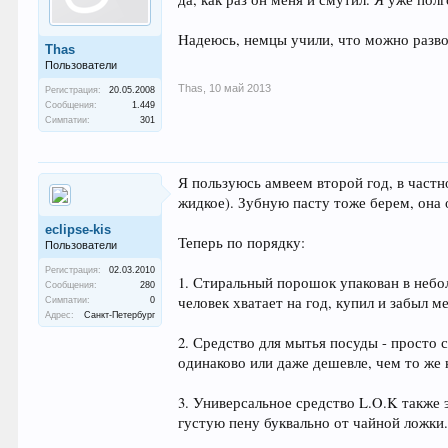
Надеюсь, немцы учили, что можно разво
Thas
Пользователи
Thas
,
10 май 2013
Регистрация:
20.05.2008
Сообщения:
1.449
Симпатии:
301
Я пользуюсь амвеем второй год, в частн
жидкое). Зубную пасту тоже берем, она 
eclipse-kis
Теперь по порядку:
Пользователи
Регистрация:
02.03.2010
1. Стиральный порошок упакован в небол
Сообщения:
280
человек хватает на год, купил и забыл м
Симпатии:
0
Адрес:
Санкт-Петербург
2. Средство для мытья посуды - просто 
одинаково или даже дешевле, чем то же 
3. Универсальное средство L.O.K также 
густую пену буквально от чайной ложки