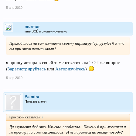
5 апр 2010
murmur
мне ВСЁ монопенисуально
Приходилось ли вам изменять своему партнеру (супругу(ге)) и что
вы при этом испытывали?
я прошу автора в своей теме ответить на ТОТ же вопрос
(
Зарегистрируйтесь
или
Авторизуйтесь
)
5 апр 2010
Palmira
Пользователи
Прохожий сказал(а):
↑
Да глупости фсё это. Измены, проблемы... Почему б при желании и
не трахнуцца с кем захотелось? И не париться по этому поводу?