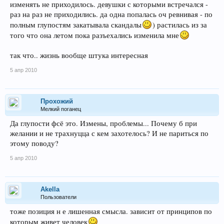
изменять не приходилось. девушки с которыми встречался -
раз на раз не приходились. да одна попалась оч ревнивая - по
полным глупостям закатывала скандалы
) растилась из за
того что она летом пока разъехались изменила мне
так что.. жизнь вообще штука интересная
5 апр 2010
Прохожий
Мелкий поганец
Да глупости фсё это. Измены, проблемы... Почему б при
желании и не трахнуцца с кем захотелось? И не париться по
этому поводу?
5 апр 2010
Akella
Пользователи
тоже позиция н е лишенная смысла. зависит от принципов по
которым живет человек