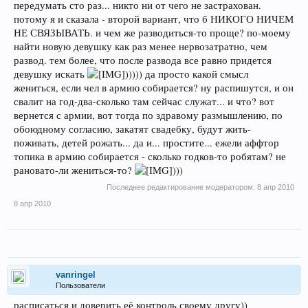
передумать сто раз... никто ни от чего не застрахован.
потому я и сказала - второй вариант, что б НИКОГО НИЧЕМ
НЕ СВЯЗЫВАТЬ. и чем же разводиться-то проще? по-моему
найти новую девушку как раз менее нервозатратно, чем
развод. тем более, что после развода все равно придется
девушку искать
))))) да просто какой смысл
жениться, если чел в армию собирается? ну распишутся, и он
свалит на год-два-сколько там сейчас служат... и что? вот
вернется с армии, вот тогда по здравому размышлению, по
обоюдному согласию, закатят свадебку, будут жить-
поживать, детей рожать... да и... простите... ежели аффтор
топика в армию собирается - сколько годков-то робятам? не
рановато-ли жениться-то?
)))
Последнее редактирование модератором:
8 апр 2010
8 апр 2010
vanringel
Пользователи
расписаться и доверить её контроль своему другу))