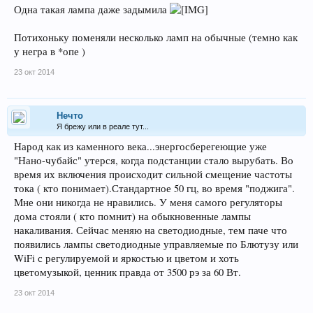
Одна такая лампа даже задымила
Потихоньку поменяли несколько ламп на обычные (темно как
у негра в *опе )
23 окт 2014
Нечто
Я брежу или в реале тут...
Народ как из каменного века...энергосберегеющие уже
"Нано-чубайс" утерся, когда подстанции стало вырубать. Во
время их включения происходит сильной смещение частоты
тока ( кто понимает).Стандартное 50 гц, во время "поджига".
Мне они никогда не нравились. У меня самого регуляторы
дома стояли ( кто помнит) на обыкновенные лампы
накаливания. Сейчас меняю на светодиодные, тем паче что
появились лампы светодиодные управляемые по Блютузу или
WiFi с регулируемой и яркостью и цветом и хоть
цветомузыкой, ценник правда от 3500 рэ за 60 Вт.
23 окт 2014