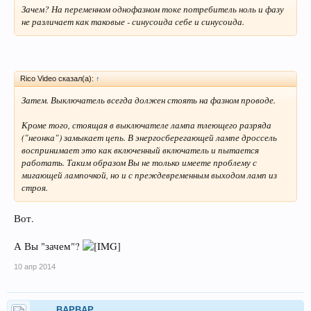
Зачем? На переменном однофазном токе потребитель ноль и фазу
не различает как таковые - синусоида себе и синусоида.
Rico Video сказал(а):
↑
Затем. Выключатель всегда должен стоять на фазном проводе.
Кроме того, стоящая в выключателе лампа тлеющего разряда
("неонка") замыкает цепь. В энергосберегающей лампе дроссель
воспринимает это как включенный включатель и пытается
работать. Таким образом Вы не только имеете проблему с
мигающей лампочкой, но и с преждевременным выходом ламп из
строя.
Вот.
А Вы "зачем"?
10 апр 2014
BAPBAP