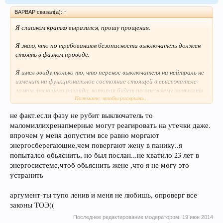
BAPBAP сказал(а):
↑
Я слишком кратко выразился, прошу прощения.
Я знаю, что по требованиям безопасности выключатель должен
стоять в фазном проводе.
Я имел ввиду только то, что перенос выключателя на нейтраль не
изменит ни функциональное состояние стоящей в выключателе
лампы тлеющего разряда, которая будет по прежнему замыкать
Нажмите, чтобы раскрыть...
цепь, ни режим дросселя энергосберегающей ламппы (драйвера
светодиодной лампы), который будет считать выключатель
не факт.если фазу не рубит выключатель то
включенным.
маломиллихренапмерные могут реагировать на утечки даже.
впрочем у меня допустим все равно моргают
энергосберегающие,чем повергают жену в панику..я
попыталсо обьяснить, но был послан...не хватило 23 лет в
энергосистеме,чтоб обьяснить жене ,что я не могу это
устранить
аргумент-ты тупо ленив и меня не любишь, опроверг все
законы ТОЭ((
Последнее редактирование модератором:
19 июн 2014