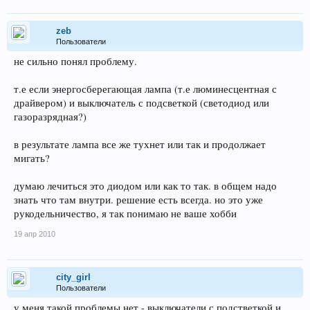
zeb
Пользователи
не сильно понял проблему.
т.е если энергосберегающая лампа (т.е люминесцентная с
драйвером) и выключатель с подсветкой (светодиод или
газоразрядная?)
в результате лампа все же тухнет или так и продолжает
мигать?
думаю лечиться это диодом или как то так. в общем надо
знать что там внутри. решение есть всегда. но это уже
рукодельничество, я так понимаю не ваше хобби
19 апр 2010
city_girl
Пользователи
у меня такой проблемы нет - выключатели с подстветкой и