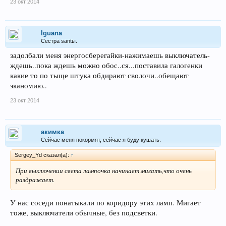
23 окт 2014
Iguana
Сестра santы.
задолбали меня энергосберегайки-нажимаешь выключатель-
ждешь..пока ждешь можно обос..ся...поставила галогенки
какие то по тыще штука обдирают сволочи..обещают
эканомию..
23 окт 2014
акимка
Сейчас меня покормят, сейчас я буду кушать.
Sergey_Yd сказал(а):
↑
При выключении света лампочка начинает мигать,что очень
раздражает.
У нас соседи понатыкали по коридору этих ламп. Мигает
тоже, выключатели обычные, без подсветки.