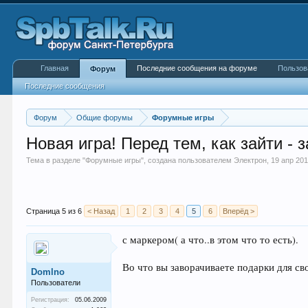
Главная
Последние сообщения на форуме
Пользов
Форум
Последние сообщения
Форум
Общие форумы
Форумные игры
Новая игра! Перед тем, как зайти - 
Тема в разделе "
Форумные игры
", создана пользователем
Электрон
,
19 апр 20
Страница 5 из 6
< Назад
1
2
3
4
5
6
Вперёд >
с маркером( а что..в этом что то есть).
Во что вы заворачиваете подарки для с
Domlno
Пользователи
Регистрация:
05.06.2009