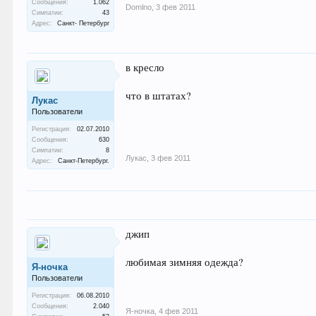
Сообщения:
1.062
Domlno
,
3 фев 2011
Симпатии:
43
Адрес:
Санкт- Петербург
в кресло
что в штатах?
Лукас
Пользователи
Регистрация:
02.07.2010
Сообщения:
630
Симпатии:
8
Лукас
,
3 фев 2011
Адрес:
Санкт-Петербург.
джип
любимая зимняя одежда?
Я-ночка
Пользователи
Регистрация:
06.08.2010
Сообщения:
2.040
Я-ночка
,
4 фев 2011