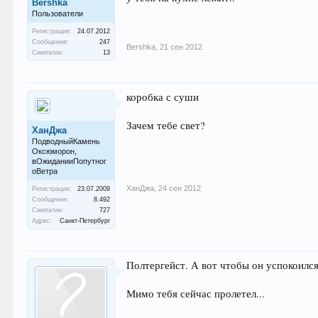
Bershka
Пользователи
Регистрация:
24.07.2012
Сообщения:
247
Bershka
,
21 сен 2012
Симпатии:
13
коробка с суши
Зачем тебе свет?
ХанДжа
ПодводныйКамень
Оксюморон,
вОжиданииПопутног
оВетра
ХанДжа
,
24 сен 2012
Регистрация:
23.07.2009
Сообщения:
8.492
Симпатии:
727
Адрес:
Санкт-Петербург
Полтергейст. А вот чтобы он успокоился
Мимо тебя сейчас пролетел...