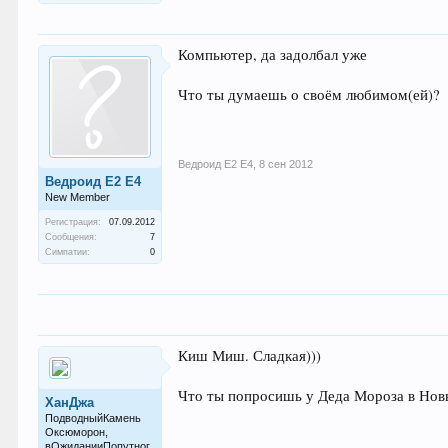
Компьютер, да задолбал уже
Что ты думаешь о своём любимом(ей)?
Ведроид Е2 Е4
,
8 сен 2012
Ведроид Е2 Е4
New Member
Регистрация:
07.09.2012
Сообщения:
7
Симпатии:
0
Киш Миш. Сладкая)))
Что ты попросишь у Деда Мороза в Нов
ХанДжа
ПодводныйКамень
Оксюморон,
вОжиданииПопутног