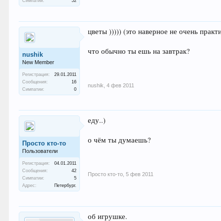
Симпатии:
52
цветы ))))) (это наверное не очень практ
что обычно ты ешь на завтрак?
nushik
New Member
Регистрация:
29.01.2011
Сообщения:
16
nushik
,
4 фев 2011
Симпатии:
0
еду..)
о чём ты думаешь?
Просто кто-то
Пользователи
Регистрация:
04.01.2011
Сообщения:
42
Просто кто-то
,
5 фев 2011
Симпатии:
5
Адрес:
Петербург.
об игрушке.