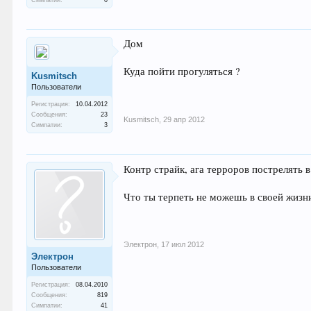
Симпатии:
0
Дом
Куда пойти прогуляться ?
Kusmitsch
Пользователи
Регистрация:
10.04.2012
Сообщения:
23
Kusmitsch
,
29 апр 2012
Симпатии:
3
Контр страйк, ага терроров пострелять 
Что ты терпеть не можешь в своей жизн
Электрон
,
17 июл 2012
Электрон
Пользователи
Регистрация:
08.04.2010
Сообщения:
819
Симпатии:
41