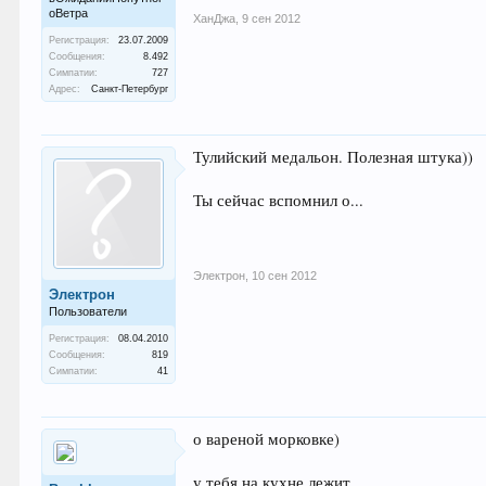
оВетра
ХанДжа
,
9 сен 2012
Регистрация:
23.07.2009
Сообщения:
8.492
Симпатии:
727
Адрес:
Санкт-Петербург
Тулийский медальон. Полезная штука))
Ты сейчас вспомнил о...
Электрон
,
10 сен 2012
Электрон
Пользователи
Регистрация:
08.04.2010
Сообщения:
819
Симпатии:
41
о вареной морковке)
у тебя на кухне лежит..