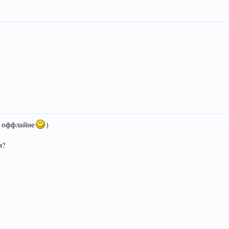
в оффлайне
)
и?