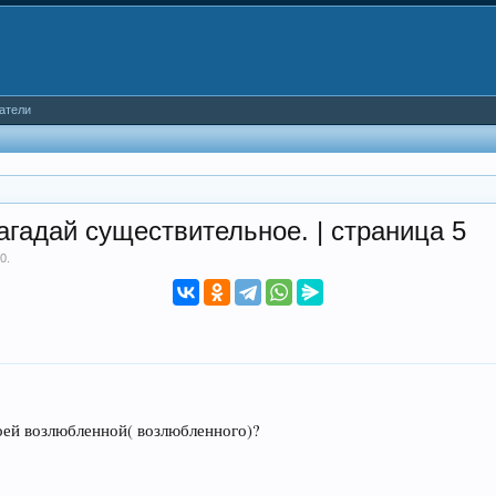
атели
загадай существительное. | страница 5
10
.
воей возлюбленной( возлюбленного)?