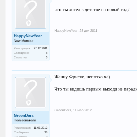
что ты хотел в детстве на новый год?
HappyNewYear
,
28 дек 2011
HappyNewYear
New Member
Регистрация:
27.12.2011
Сообщения:
8
Симпатии:
0
Жанну Фриске, неплохо чё)
Что ты видишь первым выходя из парад
GreenDers
,
11 мар 2012
GreenDers
Пользователи
Регистрация:
11.03.2012
Сообщения:
36