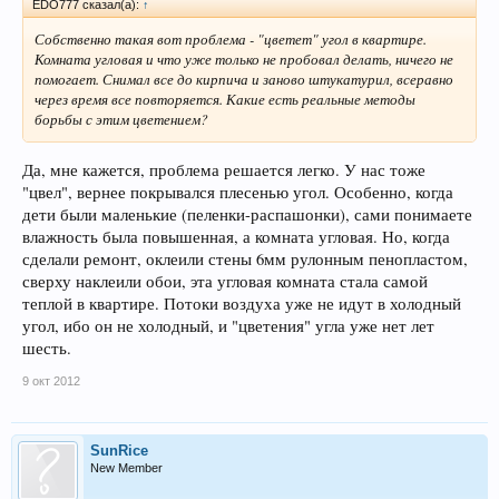
EDO777 сказал(а):
↑
Собственно такая вот проблема - "цветет" угол в квартире.
Комната угловая и что уже только не пробовал делать, ничего не
помогает. Снимал все до кирпича и заново штукатурил, всеравно
через время все повторяется. Какие есть реальные методы
борьбы с этим цветением?
Да, мне кажется, проблема решается легко. У нас тоже
"цвел", вернее покрывался плесенью угол. Особенно, когда
дети были маленькие (пеленки-распашонки), сами понимаете
влажность была повышенная, а комната угловая. Но, когда
сделали ремонт, оклеили стены 6мм рулонным пенопластом,
сверху наклеили обои, эта угловая комната стала самой
теплой в квартире. Потоки воздуха уже не идут в холодный
угол, ибо он не холодный, и "цветения" угла уже нет лет
шесть.
9 окт 2012
SunRice
New Member