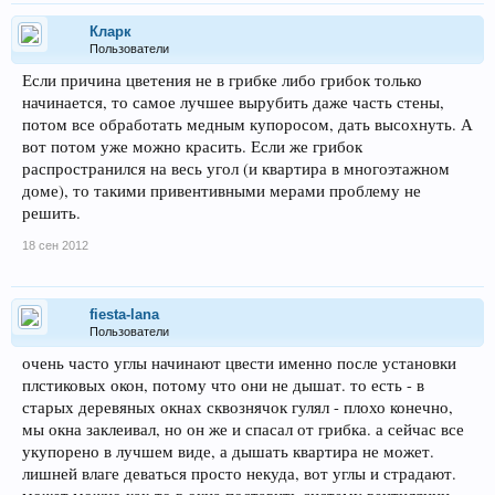
Кларк
Пользователи
Если причина цветения не в грибке либо грибок только
начинается, то самое лучшее вырубить даже часть стены,
потом все обработать медным купоросом, дать высохнуть. А
вот потом уже можно красить. Если же грибок
распространился на весь угол (и квартира в многоэтажном
доме), то такими привентивными мерами проблему не
решить.
18 сен 2012
fiesta-lana
Пользователи
очень часто углы начинают цвести именно после установки
плстиковых окон, потому что они не дышат. то есть - в
старых деревяных окнах сквознячок гулял - плохо конечно,
мы окна заклеивал, но он же и спасал от грибка. а сейчас все
укупорено в лучшем виде, а дышать квартира не может.
лишней влаге деваться просто некуда, вот углы и страдают.