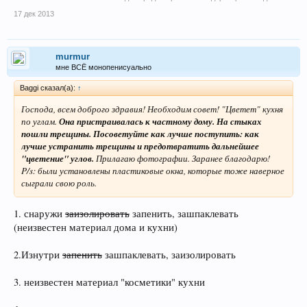
17 дек 2013
murmur
мне ВСЁ монопенисуально
Baggi сказал(а):
↑
Господа, всем доброго здравия! Необходим совет! "Цветет" кухня
по углам.
Она пристраивалась к частному дому. На стыках
пошли трещины. Посоветуйте как лучше поступить: как
лучше устранить трещины и предотвратить дальнейшее
"цветение" углов.
Прилагаю фотографии. Заранее благодарю!
P/s: были установлены пластиковые окна, которые тоже наверное
сыграли свою роль.
1. снаружи
заизолировать
запенить, зашпаклевать
(неизвестен материал дома и кухни)
2.Изнутри
запенить
зашпаклевать, заизолировать
3. неизвестен материал "косметики" кухни