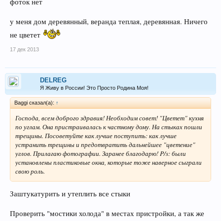
фоток нет
у меня дом деревянный, веранда теплая, деревянная. Ничего
не цветет
17 дек 2013
DELREG
Я Живу в России! Это Просто Родина Моя!
Baggi сказал(а):
↑
Господа, всем доброго здравия! Необходим совет! "Цветет" кухня
по углам. Она пристраивалась к частному дому. На стыках пошли
трещины. Посоветуйте как лучше поступить: как лучше
устранить трещины и предотвратить дальнейшее "цветение"
углов. Прилагаю фотографии. Заранее благодарю! P/s: были
установлены пластиковые окна, которые тоже наверное сыграли
свою роль.
Заштукатурить и утеплить все стыки
Проверить "мостики холода" в местах пристройки, а так же