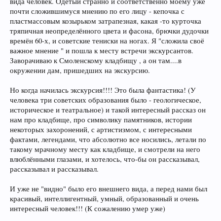
вида человек. Одетый странно и соответственно моему уже
почти сложившимуся мнению по его лицу - кепочка с
пластмассовым козырьком затрапезная, какая -то курточка
тряпичная неопределённого цвета и фасона, брючки дудочки
времён 60-х, и советские тениски на ногах. Я "сложила своё
важное мнение " и пошла к месту встречи экскурсантов.
Заворачиваю к Смоленскому кладбищу , а он там....в
окружении дам, пришедших на экскурсию.
Но когда начилась экскурсия!!!! Это была фантастика! (У
человека три советских образования было - геологическое,
историческое и театральное) и такой интересный рассказ он
нам про кладбище, про символику памятников, истории
некоторых захоронений, с артистизмом, с интересными
фактами, легендами, что абсолютно все носились, летали по
такому мрачному месту как кладбище, и смотрели на него
влюблёнными глазами, и хотелось, что-бы он рассказывал,
рассказывал и рассказывал.
И уже не "видно" было его внешнего вида, а перед нами был
красивый, интеллигентный, умный, образованный и очень
интересный человек!!! (К сожалению умер уже)