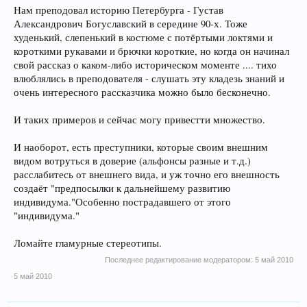
Нам преподовал историю Петербурга - Густав
Александрович Богуславский в середине 90-х. Тоже
худенький, слепенький в костюме с потёртыми локтями и
короткими рукавами и брючки короткие, но когда он начинал
свой рассказ о каком-либо историческом моменте .... тихо
влюблялись в преподователя - слушать эту кладезь знаний и
очень интересного рассказчика можно было бесконечно.
И таких примеров и сейчас могу привестти множество.
И наоборот, есть преступники, которые своим внешним
видом вотруться в доверие (альфонсы разные и т.д.)
расслабитесь от внешнего вида, и уж точно его внешность
создаёт "предпосылки к дальнейшему развитию
индивидума."Особенно пострадавшего от этого
"индивидума."
Ломайте гламурные стереотипы.
Последнее редактирование модератором:
5 май 2010
5 май 2010