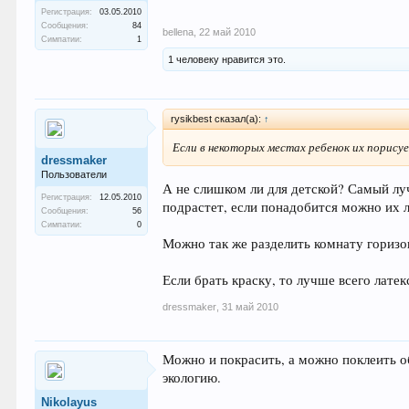
Регистрация:
03.05.2010
Сообщения:
84
bellena
,
22 май 2010
Симпатии:
1
1 человеку нравится это.
rysikbest сказал(а):
↑
Если в некоторых местах ребенок их порисуе
dressmaker
Пользователи
А не слишком ли для детской? Самый луч
Регистрация:
12.05.2010
подрастет, если понадобится можно их ле
Сообщения:
56
Симпатии:
0
Можно так же разделить комнату горизон
Если брать краску, то лучше всего лате
dressmaker
,
31 май 2010
Можно и покрасить, а можно поклеить об
экологию.
Nikolayus