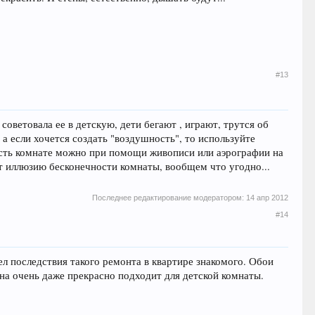
#13
оветовала ее в детскую, дети бегают , играют, трутся об
 а если хочется создать "воздушность", то используйте
ость комнате можно при помощи живописи или аэрографии на
ст иллюзию бесконечности комнаты, вообщем что угодно...
Последнее редактирование модератором:
14 апр 2012
#14
дел последствия такого ремонта в квартире знакомого. Обои
на очень даже прекрасно подходит для детской комнаты.