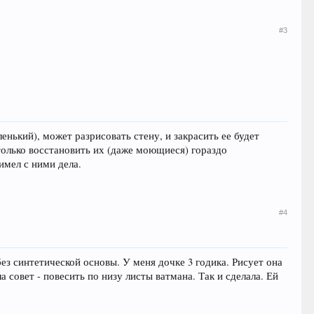
#3
енький), может разрисовать стену, и закрасить ее будет
 только восстановить их (даже моющиеся) гораздо
 имел с ними дела.
#4
ез синтетической основы. У меня дочке 3 годика. Рисует она
а совет - повесить по низу листы ватмана. Так и сделала. Ей