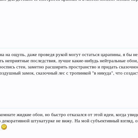
а на ощупь, даже проведя рукой могут остаться царапины, я бы не с
ыть неприятные последствия, лучше какие-нибудь нейтральные обои,
роспись стен, заметно расширить пространство и придать сказочн
оздушный замок, сказочный лес с тропинкой "в никуда", что созда
 комнате жидкие обои, но быстро отказался от этой идеи, когда уви
в декоративной штукатурке не вижу. На мой субъективный взгляд, о
е