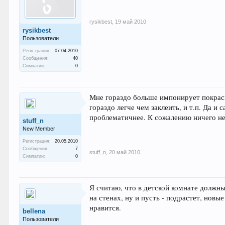
rysikbest
,
19 май 2010
rysikbest
Пользователи
Регистрация:
07.04.2010
Сообщения:
40
Симпатии:
0
Мне гораздо больше импонирует покраска
гораздо легче чем заклеить, и т.п. Да 
проблематичнее. К сожалению ничего не м
stuff_n
New Member
Регистрация:
20.05.2010
Сообщения:
7
stuff_n
,
20 май 2010
Симпатии:
0
Я считаю, что в детской комнате должны
на стенах, ну и пусть - подрастет, новы
нравится.
bellena
Пользователи