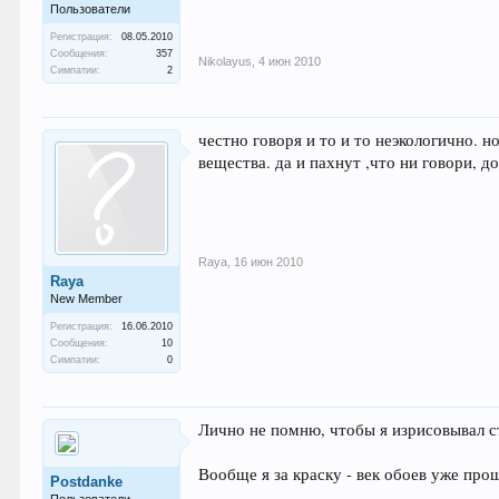
Пользователи
Регистрация:
08.05.2010
Сообщения:
357
Nikolayus
,
4 июн 2010
Симпатии:
2
честно говоря и то и то неэкологично. 
вещества. да и пахнут ,что ни говори, до
Raya
,
16 июн 2010
Raya
New Member
Регистрация:
16.06.2010
Сообщения:
10
Симпатии:
0
Лично не помню, чтобы я изрисовывал ст
Вообще я за краску - век обоев уже про
Postdanke
Пользователи