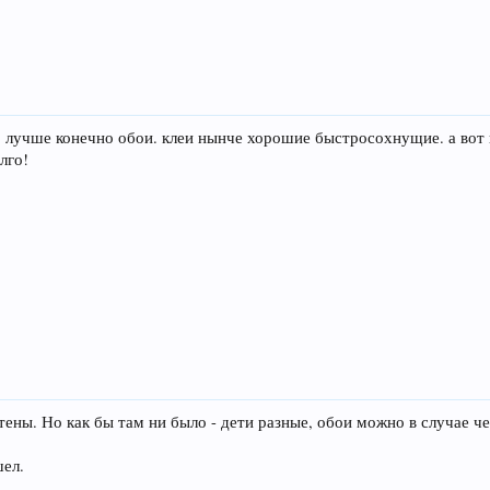
но лучше конечно обои. клеи нынче хорошие быстросохнущие. а вот
лго!
ены. Но как бы там ни было - дети разные, обои можно в случае чег
шел.