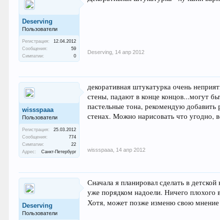
Deserving
Пользователи
Регистрация:
12.04.2012
Сообщения:
59
Deserving
,
14 апр 2012
Симпатии:
0
декоративная штукатурка очень неприятн
стены, падают в конце концов...могут б
пастельные тона, рекомендую добавить 
wissspaaa
стенах. Можно нарисовать что угодно, в
Пользователи
Регистрация:
25.03.2012
Сообщения:
774
Симпатии:
22
wissspaaa
,
14 апр 2012
Адрес:
Санкт-Петербург
Сначала я планировал сделать в детской
уже порядком надоели. Ничего плохого 
Хотя, может позже изменю свою мнени
Deserving
Пользователи