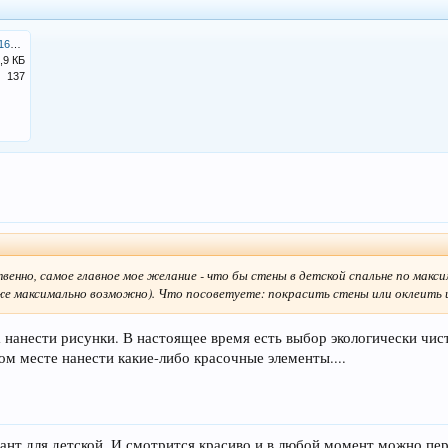
once_upon_a_time_13165451691262_w999999999h516.jpg
,9 КБ
137
венно, самое главное мое желание - что бы стены в детской спальне по макс
же максимально возможно). Что посоветуете: покрасить стены или оклеить 
 нанести рисунки. В настоящее время есть выбор экологически чис
том месте нанести какие-либо красочные элементы....
нт для детской. И смотрится красиво и в любой момент можно пере