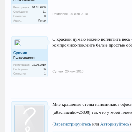
Регистрация:
04.01.2009
Сообщения:
61
Postdanke
,
20 июн 2010
Симпатии:
0
Адрес:
Питер
С краской думаю можно воплотить весь
компромисс-поклейте белые простые обо
Супчик
Пользователи
Регистрация:
19.06.2010
Сообщения:
86
Супчик
,
20 июн 2010
Симпатии:
1
Мне крашеные стены напоминают офисные
[attachmentid=25038] так что у моей пл
(
Зарегистрируйтесь
или
Авторизуйтесь
)