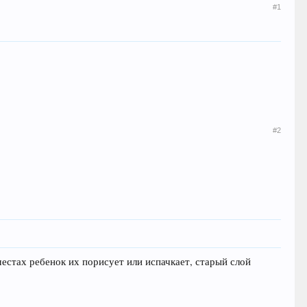
#1
#2
естах ребенок их порисует или испачкает, старый слой