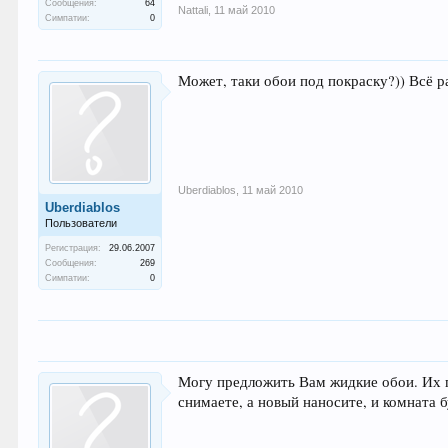
Сообщения:
64
Nattali
,
11 май 2010
Симпатии:
0
Может, таки обои под покраску?)) Всё р
Uberdiablos
,
11 май 2010
Uberdiablos
Пользователи
Регистрация:
29.06.2007
Сообщения:
269
Симпатии:
0
Могу предложить Вам жидкие обои. Их п
снимаете, а новый наносите, и комната б