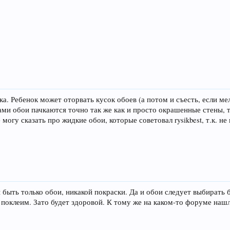
. Ребенок может оторвать кусок обоев (а потом и съесть, если мел
и сами обои пачкаются точно так же как и просто окрашенные стены,
огу сказать про жидкие обои, которые советовал rysikbest, т.к. не
 быть только обои, никакой покраски. Да и обои следует выбирать б
е поклеим. Зато будет здоровой. К тому же на каком-то форуме нашл