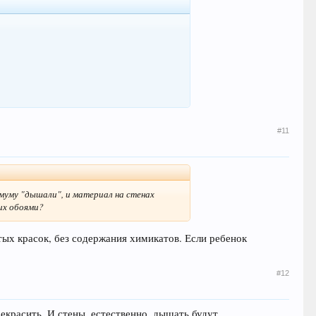
#11
имуму "дышали", и материал на стенах
их обоями?
тых красок, без содержания химикатов. Если ребенок
#12
красить. И стены, естественно, дышать будут...