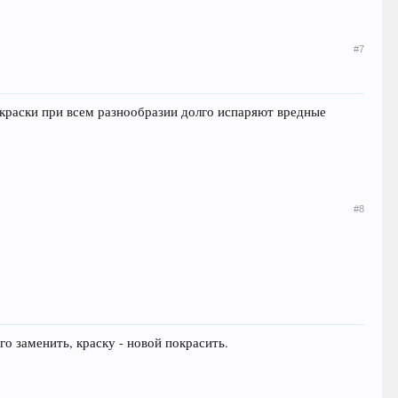
#7
 краски при всем разнообразии долго испаряют вредные
#8
о заменить, краску - новой покрасить.