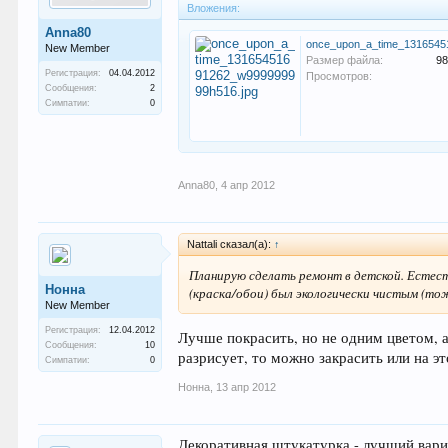
Вложения:
Anna80
New Member
Размер файла:
98
Регистрация:
04.04.2012
Просмотров:
Сообщения:
2
Симпатии:
0
Anna80
,
4 апр 2012
Nattali сказал(а):
↑
Планирую сделать ремонт в детской. Естест
Нонна
(краска/обои) был экологически чистым (то
New Member
Регистрация:
12.04.2012
Лучше покрасить, но не одним цветом, а
Сообщения:
10
разрисует, то можно закрасить или на э
Симпатии:
0
Нонна
,
13 апр 2012
Декоративная штукатурка - лучший вариа