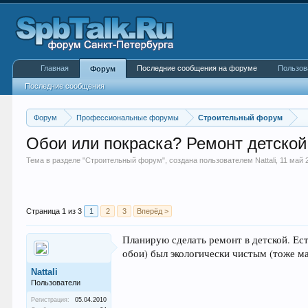
Главная
Последние сообщения на форуме
Пользов
Форум
Последние сообщения
Форум
Профессиональные форумы
Строительный форум
Обои или покраска? Ремонт детской
Тема в разделе "
Строительный форум
", создана пользователем
Nattali
,
11 май 
Страница 1 из 3
1
2
3
Вперёд >
Планирую сделать ремонт в детской. Ест
обои) был экологически чистым (тоже м
Nattali
Пользователи
Регистрация:
05.04.2010