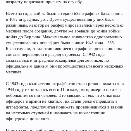
возрасту подлежали призыву на службу.
Всего за годы войны было создано 65 штрафных батальонов
и 1037 штрафных рот. Время существования у них было
различным, некоторые расформировывались через несколько
месяцев после создания, другие же воевали до конца войны,
дойдя до Берлина. Максимальное количество одновременно
существовавших штрафрот было в июле 1943 года – 335.
Были случаи, когда отличившиеся штрафные роты в полном
составе переводили в разряд строевых. С 1942 года
создавались и штрафные эскадрильи для летчиков, по
официальным данным они просуществовали всего несколько
месяцев.
С 1943 года количество штрафбатов стало резко снижаться, в
1944 году их осталось всего 11, в каждом примерно по две с
небольшим сотни человек. Это связано с тем, что опытных
офицеров в армии не хватало, их стали реже отправлять в
штрафбаты, предпочитая понижать провинившихся в звании
на несколько ступеней и назначать на нижестоящие
офицерские должности.
Всего за время войны через штрафные части прошло