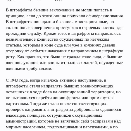
В штрафбаты бывшие заключенные не могли попасть в
принципе, если до этого они на получали офицерские звания.
В штрафроты попадали и бывшие амнистированные, но
только после совершения проступков в строевых частях, где
проходили службу. Кроме того, в штрафроты направлялось
незначительное количество осужденных по нетяжким
статьям, которым в ходе суда или уже в колониях давали
отсрочку от отбытия наказания с направлением в штрафную
роту. Как правило, это были не гражданские лица, а бывшие
военнослужащие или воины из тыловых частей, осужденные
военными трибуналами.
С 1943 года, когда началось активное наступление, в
штрафроты стали направлять бывших военнослужащих,
оставшихся в ходе боев на оккупированной территории, но
не пытавшихся перейти линию фронта или примкнуть к
партизанам. Тогда же стали после соответствующих
проверок направлять в штрафроты добровольно сдавшихся
власовцев, полицаев, сотрудников оккупационных
администраций, которые не запятнали себя расправами над
мирным населением, подпольщиками и партизанами, а по