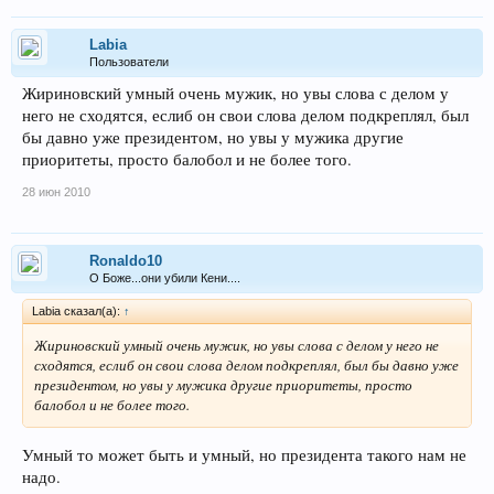
Labia
Пользователи
Жириновский умный очень мужик, но увы слова с делом у
него не сходятся, еслиб он свои слова делом подкреплял, был
бы давно уже президентом, но увы у мужика другие
приоритеты, просто балобол и не более того.
28 июн 2010
Ronaldo10
О Боже...они убили Кени....
Labia сказал(а):
↑
Жириновский умный очень мужик, но увы слова с делом у него не
сходятся, еслиб он свои слова делом подкреплял, был бы давно уже
президентом, но увы у мужика другие приоритеты, просто
балобол и не более того.
Умный то может быть и умный, но президента такого нам не
надо.