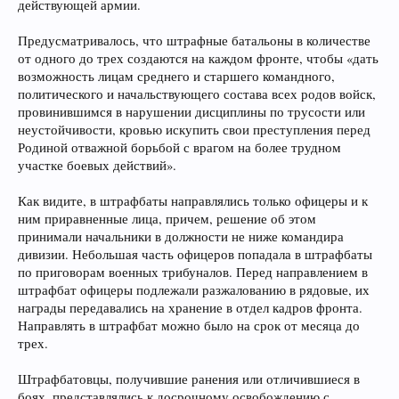
действующей армии.
Предусматривалось, что штрафные батальоны в количестве
от одного до трех создаются на каждом фронте, чтобы «дать
возможность лицам среднего и старшего командного,
политического и начальствующего состава всех родов войск,
провинившимся в нарушении дисциплины по трусости или
неустойчивости, кровью искупить свои преступления перед
Родиной отважной борьбой с врагом на более трудном
участке боевых действий».
Как видите, в штрафбаты направлялись только офицеры и к
ним приравненные лица, причем, решение об этом
принимали начальники в должности не ниже командира
дивизии. Небольшая часть офицеров попадала в штрафбаты
по приговорам военных трибуналов. Перед направлением в
штрафбат офицеры подлежали разжалованию в рядовые, их
награды передавались на хранение в отдел кадров фронта.
Направлять в штрафбат можно было на срок от месяца до
трех.
Штрафбатовцы, получившие ранения или отличившиеся в
боях, представлялись к досрочному освобождению с