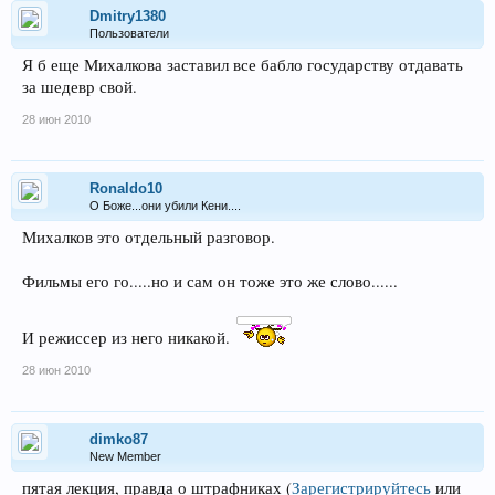
Dmitry1380
Пользователи
Я б еще Михалкова заставил все бабло государству отдавать
за шедевр свой.
28 июн 2010
Ronaldo10
О Боже...они убили Кени....
Михалков это отдельный разговор.
Фильмы его го.....но и сам он тоже это же слово......
И режиссер из него никакой.
28 июн 2010
dimko87
New Member
пятая лекция, правда о штрафниках
(
Зарегистрируйтесь
или