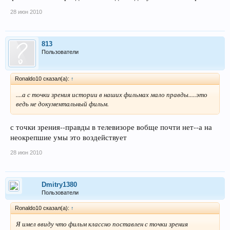
28 июн 2010
813
Пользователи
Ronaldo10 сказал(а):
↑
....а с точки зрения истории в наших фильмах мало правды.....это
ведь не документальный фильм.
с точки зрения--правды в телевизоре вобще почти нет--а на
неокрепшие умы это воздействует
28 июн 2010
Dmitry1380
Пользователи
Ronaldo10 сказал(а):
↑
Я имел ввиду что фильм классно поставлен с точки зрения