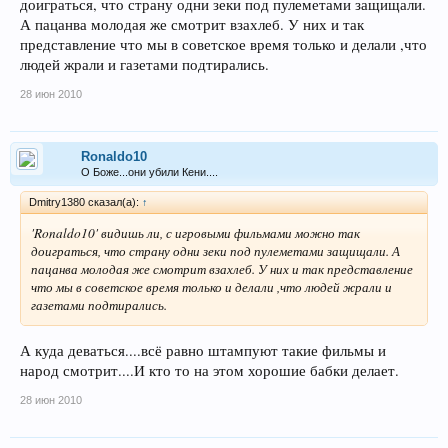
доиграться, что страну одни зеки под пулеметами защищали.
А пацанва молодая же смотрит взахлеб. У них и так
представление что мы в советское время только и делали ,что
людей жрали и газетами подтирались.
28 июн 2010
Ronaldo10
О Боже...они убили Кени....
Dmitry1380 сказал(а):
↑
'Ronaldo10' видишь ли, с игровыми фильмами можно так
доиграться, что страну одни зеки под пулеметами защищали. А
пацанва молодая же смотрит взахлеб. У них и так представление
что мы в советское время только и делали ,что людей жрали и
газетами подтирались.
А куда деваться....всё равно штампуют такие фильмы и
народ смотрит....И кто то на этом хорошие бабки делает.
28 июн 2010