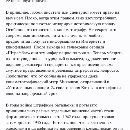
её поэксплуатировать.
В принципе, любой писатель или сценарист имеет право на
вымысел. Плохо, когда этим правом явно злоупотребляют,
практически полностью игнорируя историческую правду.
Особенно это относится к кинематографу. Не секрет, что
современная молодежь читать не очень-то любит,
предпочитая получать информацию из Интернета и
кинофильмов. После выхода на телеэкраны сериала
«Штрафбат» они эту информацию получили. Теперь убедить
их, что увиденное – заурядный вымысел, художественное
видение режиссера и сценариста, которые имели весьма
смутное представление о реальных штрафбатах, непросто.
Любопытно, что от соблазна не удержался даже
кинематографический мэтр Михалков, отправивший в
«Утомленных солнцем-2» своего героя Котова в штрафники
явно на запредельный срок.
В годы войны штрафные батальоны и роты (это
принципиально разные отдельные воинские части) стали
формироваться только с лета 1942 года, просуществовав
затем до лета 1945 года. Естественно, что заключенных
эшелонами в штрафники не направляли и командирами рот и