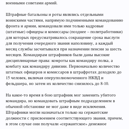
военными советами армий.
Штрафные батальоны и роты являлись отдельными
воинскими частями, напрямую подчиненными командованию
фронта и армии, командовали ими только кадровые
(штатные) офицеры и комиссары (позднее – политработники)
для которых предусматривалось сокращение срока выслуги
для получения очередного звания наполовину, а каждый
месяц службы засчитывался при назначении пенсии за шесть
месяцев. Командирам штрафников были даны высокие
дисциплинарные права: комроты как командиру полка, а
комбату как командиру дивизии. Первоначально количество
штатных офицеров и комиссаров в штрафротах доходило до
15 человек, включая оперуполномоченного НКВД и
фельдшера, но затем их количество снизилось до 8-10.
На какое-то время в бою штрафник мог заменить убитого
командира, но командовать штрафным подразделением в
обычной обстановке не мог даже в виде исключения.
Штрафники могли назначаться только на сержантские
должности с присвоением соответствующего звания, причем,
в этом случае они получали «сержантское» денежное