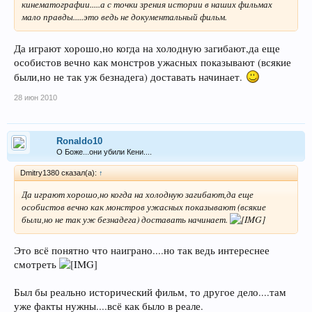
кинематографии.....а с точки зрения истории в наших фильмах
мало правды.....это ведь не документальный фильм.
Да играют хорошо,но когда на холодную загибают,да еще
особистов вечно как монстров ужасных показывают (всякие
были,но не так уж безнадега) доставать начинает.
28 июн 2010
Ronaldo10
О Боже...они убили Кени....
Dmitry1380 сказал(а):
↑
Да играют хорошо,но когда на холодную загибают,да еще
особистов вечно как монстров ужасных показывают (всякие
были,но не так уж безнадега) доставать начинает.
Это всё понятно что наиграно....но так ведь интереснее
смотреть
Был бы реально исторический фильм, то другое дело....там
уже факты нужны....всё как было в реале.