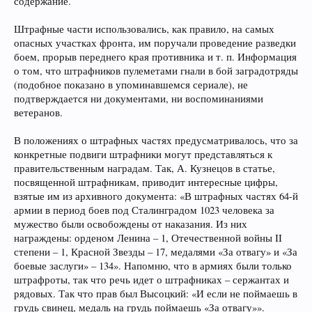
содержание.
Штрафные части использовались, как правило, на самых
опасных участках фронта, им поручали проведение разведки
боем, прорыв переднего края противника и т. п. Информация
о том, что штрафников пулеметами гнали в бой заградотряды
(подобное показано в упоминавшемся сериале), не
подтверждается ни документами, ни воспоминаниями
ветеранов.
В положениях о штрафных частях предусматривалось, что за
конкретные подвиги штрафники могут представляться к
правительственным наградам. Так, А. Кузнецов в статье,
посвященной штрафникам, приводит интересные цифры,
взятые им из архивного документа: «В штрафных частях 64-й
армии в период боев под Сталинградом 1023 человека за
мужество были освобождены от наказания. Из них
награждены: орденом Ленина – 1, Отечественной войны II
степени – 1, Красной Звезды – 17, медалями «За отвагу» и «За
боевые заслуги» – 134». Напомню, что в армиях были только
штрафроты, так что речь идет о штрафниках – сержантах и
рядовых. Так что прав был Высоцкий: «И если не поймаешь в
грудь свинец, медаль на грудь поймаешь «За отвагу»».