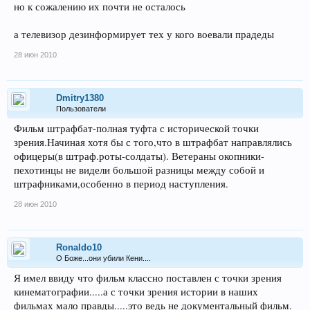
но к сожалению их почти не осталось
а телевизор дезинформирует тех у кого воевали прадеды
28 июн 2010
Dmitry1380
Пользователи
Фильм штрафбат-полная туфта с исторической точки
зрения.Начиная хотя бы с того,что в штрафбат направлялись
офицеры(в штраф.роты-солдаты). Ветераны окопники-
пехотинцы не видели большой разницы между собой и
штрафниками,особенно в период наступления.
28 июн 2010
Ronaldo10
О Боже...они убили Кени....
Я имел ввиду что фильм классно поставлен с точки зрения
кинематографии.....а с точки зрения истории в наших
фильмах мало правды.....это ведь не документальный фильм.