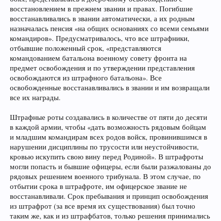
восстановлением в прежнем звании и правах. Погибшие
восстанавливались в звании автоматически, а их родным
назначалась пенсия «на общих основаниях со всеми семьями
командиров». Предусматривалось, что все штрафники,
отбывшие положенный срок, «представляются
командованием батальона военному совету фронта на
предмет освобождения и по утверждении представления
освобождаются из штрафного батальона». Все
освобожденные восстанавливались в звании и им возвращали
все их награды.
Штрафные роты создавались в количестве от пяти до десяти
в каждой армии, чтобы «дать возможность рядовым бойцам
и младшим командирам всех родов войск, провинившимся в
нарушении дисциплины по трусости или неустойчивости,
кровью искупить свою вину перед Родиной». В штрафроты
могли попасть и бывшие офицеры, если были разжалованы до
рядовых решением военного трибунала. В этом случае, по
отбытии срока в штрафроте, им офицерское звание не
восстанавливали. Срок пребывания и принцип освобождения
из штрафрот (за все время их существования) был точно
таким же, как и из штрафбатов, только решения принимались