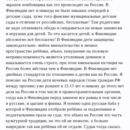
экранов зомбоящика как это происходит на России. В
Финляндии нет и никогда не было никаких очередей в
детские сады, хуже того финские муниципальные детские
сады в отличии от российских, бесплатные! Там родителям
не надо оплачивать обеды и скидываться на новые занавески
и игрушки для детей. То что касается детей, в Финляндии
абсолютно всё бесплатно! В Финляндии дети защищены
законодательно: любое вмешательство в личное
пространство ребёнка, абьюз, покушение на половую
неприкосновенность является уголовным деянием и
наказывается очень строго, при этом ювенальная юстиция на
России более жёсткая чем в Финляндии. В Финляндии нет
двойных стандартов по отношению к детям как на России. Я
поясню: на России дети кочевых народов (тоже граждан РФ
между прочим) уже рожают в 12-13 лет и никому до этого нет
дела на России в том числе и правоохранительным органам,
тогда как в Финляндии перед законом все равны в том числе
и русские, и цыгане и финны. Я помню одна русская баба у
которой в Финляндии отобрали ребёнка за поджопники и
подзатыльники орала на суде, что абьюз на России это часть
культурной традиции, но это ей не помогло, а больше
навредило так как ребёнка ей не отдали. Судья тогда сказал,