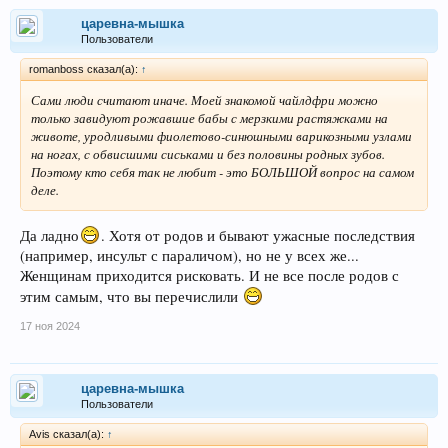
царевна-мышка
Пользователи
romanboss сказал(а):
↑
Сами люди считают иначе. Моей знакомой чайлдфри можно
только завидуют рожавшие бабы с мерзкими растяжками на
животе, уродливыми фиолетово-синюшными варикозными узлами
на ногах, с обвисшими сиськами и без половины родных зубов.
Поэтому кто себя так не любит - это БОЛЬШОЙ вопрос на самом
деле.
Да ладно
. Хотя от родов и бывают ужасные последствия
(например, инсульт с параличом), но не у всех же...
Женщинам приходится рисковать. И не все после родов с
этим самым, что вы перечислили
17 ноя 2024
царевна-мышка
Пользователи
Avis сказал(а):
↑