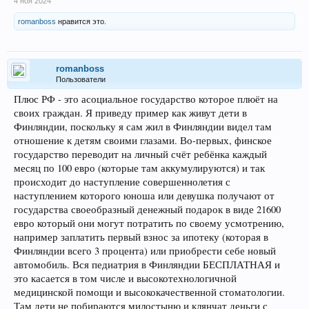
4 ноя 2024
romanboss
нравится это.
romanboss
Пользователи
Плюс РФ - это асоциальное государство которое плюёт на
своих граждан. Я приведу пример как живут дети в
Финляндии, поскольку я сам жил в Финляндии видел там
отношение к детям своими глазами. Во-первых, финское
государство переводит на личный счёт ребёнка каждый
месяц по 100 евро (которые там аккумулируются) и так
происходит до наступление совершеннолетия с
наступлением которого юноша или девушка получают от
государства своеобразный денежный подарок в виде 21600
евро который они могут потратить по своему усмотрению,
например заплатить первый взнос за ипотеку (которая в
Финляндии всего 3 процента) или приобрести себе новый
автомобиль. Вся педиатрия в Финляндии БЕСПЛАТНАЯ и
это касается в том числе и высокотехнологичной
медицинской помощи и высококачественной стоматологии.
Там дети не побираются милостыню и клянчат деньги с