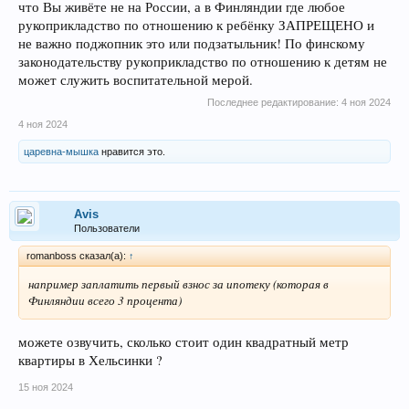
что Вы живёте не на России, а в Финляндии где любое
рукоприкладство по отношению к ребёнку ЗАПРЕЩЕНО и
не важно поджопник это или подзатыльник! По финскому
законодательству рукоприкладство по отношению к детям не
может служить воспитательной мерой.
Последнее редактирование:
4 ноя 2024
4 ноя 2024
царевна-мышка
нравится это.
Avis
Пользователи
romanboss сказал(а):
↑
например заплатить первый взнос за ипотеку (которая в
Финляндии всего 3 процента)
можете озвучить, сколько стоит один квадратный метр
квартиры в Хельсинки ?
15 ноя 2024