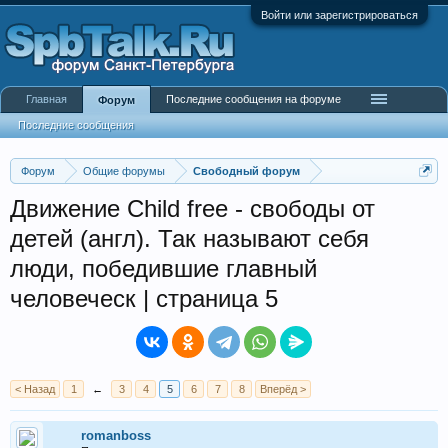
Войти или зарегистрироваться
Главная
Последние сообщения на форуме
Форум
Последние сообщения
Форум
Общие форумы
Свободный форум
Движение Child free - свободы от
детей (англ). Так называют себя
люди, победившие главный
человеческ | страница 5
< Назад
1
←
3
4
5
6
7
8
Вперёд >
romanboss