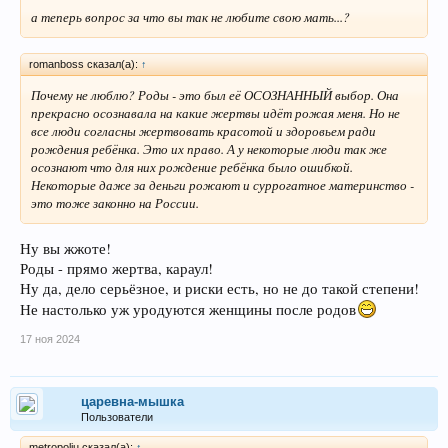
а теперь вопрос за что вы так не любите свою мать...?
romanboss сказал(а):
↑
Почему не люблю? Роды - это был её ОСОЗНАННЫЙ выбор. Она
прекрасно осознавала на какие жертвы идёт рожая меня. Но не
все люди согласны жертвовать красотой и здоровьем ради
рождения ребёнка. Это их право. А у некоторые люди так же
осознают что для них рождение ребёнка было ошибкой.
Некоторые даже за деньги рожают и суррогатное материнство -
это тоже законно на России.
Ну вы жжоте!
Роды - прямо жертва, караул!
Ну да, дело серьёзное, и риски есть, но не до такой степени!
Не настолько уж уродуются женщины после родов
17 ноя 2024
царевна-мышка
Пользователи
metropoliu сказал(а):
↑