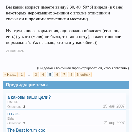
Вы какой возраст имеете ввиду? 30, 40, 50? Я видела (в бане)
некоторых нерожавших женщин с вполне отвисшими
сиськами и прочими отвисшими местами)
Ну, грудь после кормления, однозначно обвисает (если она
есть)) у кого (меня) не было, то так и нету), а живот вполне
нормальный. Уж не знаю, кто там у вас обвис))
21 ноя 2024
(Вы должны войти или зарегистрироваться, чтобы ответить.)
< Назад
1
←
3
4
5
6
7
8
Вперёд >
Предыдущие темы
а каковы ваши цели?
DAEDR
15 май 2007
Ответов:
3
о нас...
Eldan
21 апр 2007
Ответов:
3
The Best forum cool