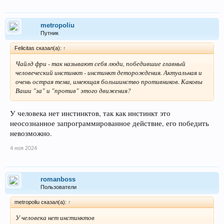
metropoliu
Путник
Felicitas сказал(а):
↑
Чайлд фри - так называют себя люди, победившие главный
человеческий инстинкт - инстинкт деторождения. Актуальная и
очень острая тема, имеющая большинство противников. Каковы
Ваши "за" и "против" этого движения?
У человека нет инстинктов, так как инстинкт это
неосознанное запрограммированное действие, его победить
невозможно.
4 ноя 2024
romanboss
Пользователи
metropoliu сказал(а):
↑
У человека нет инстинктов