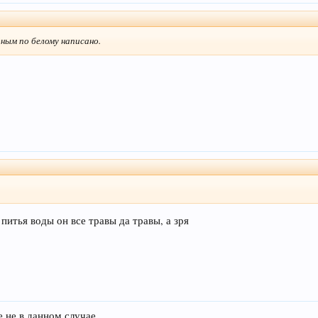
рным по белому написано.
питья воды он все травы да травы, а зря
е не в данном случае.