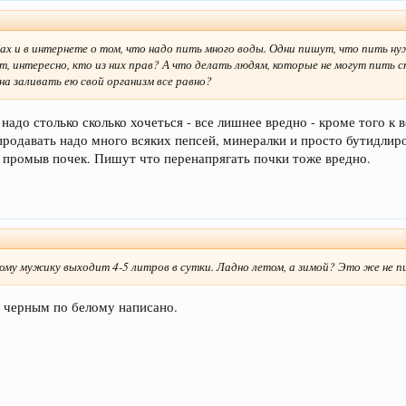
х и в интернете о том, что надо пить много воды. Одни пишут, что пить ну
т, интересно, кто из них прав? А что делать людям, которые не могут пить с
на заливать ею свой организм все равно?
адо столько сколько хочеться - все лишнее вредно - кроме того к в
продавать надо много всяких пепсей, минералки и просто бутидлир
й промыв почек. Пишут что перенапрягать почки тоже вредно.
ому мужику выходит 4-5 литров в сутки. Ладно летом, а зимой? Это же не п
м черным по белому написано.