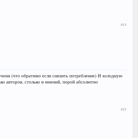
#14
 печени (что обратимо если снизить потребление) И холодную
ько авторов, столько и мнений, порой абсолютно
#15