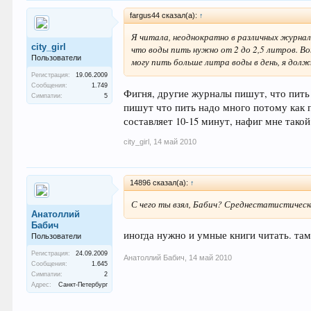
fargus44 сказал(а):
↑
Я читала, неоднократно в различных журнала
city_girl
что воды пить нужно от 2 до 2,5 литров. Во
Пользователи
могу пить больше литра воды в день, я долж
Регистрация:
19.06.2009
Сообщения:
1.749
Фигня, другие журналы пишут, что пить н
Симпатии:
5
пишут что пить надо много потому как 
составляет 10-15 минут, нафиг мне тако
city_girl
,
14 май 2010
14896 сказал(а):
↑
С чего ты взял, Бабич? Среднестатистическ
Анатоллий
Бабич
иногда нужно и умные книги читать. та
Пользователи
Регистрация:
24.09.2009
Анатоллий Бабич
,
14 май 2010
Сообщения:
1.645
Симпатии:
2
Адрес:
Санкт-Петербург