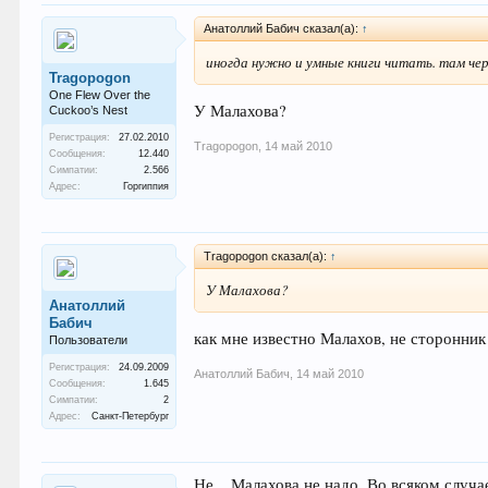
Анатоллий Бабич сказал(а):
↑
иногда нужно и умные книги читать. там че
Tragopogon
One Flew Over the
У Малахова?
Cuckoo’s Nest
Регистрация:
27.02.2010
Tragopogon
,
14 май 2010
Сообщения:
12.440
Симпатии:
2.566
Адрес:
Горгиппия
Tragopogon сказал(а):
↑
У Малахова?
Анатоллий
Бабич
как мне известно Малахов, не сторонник 
Пользователи
Регистрация:
24.09.2009
Анатоллий Бабич
,
14 май 2010
Сообщения:
1.645
Симпатии:
2
Адрес:
Санкт-Петербург
Не ...Малахова не надо. Во всяком случа