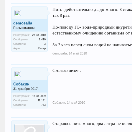
Пить ,действительно ,надо много. 8 ста
так 8 раз.
demosalla
По-поводу ГБ- вода-природный диуретик
Пользователи
естественному очищению организма от в
Регистрация:
25.03.2010
Сообщения:
1.410
За 2 часа перед сном водой не напиватьс
Симпатии:
3
Адрес:
Питер
demosalla
,
14 май 2010
Сколько лезет .
Собакин
31 декабря 2017.
Регистрация:
15.08.2009
Сообщения:
11.131
Собакин
,
14 май 2010
Симпатии:
743
Стараюсь пить много, два литра не осил