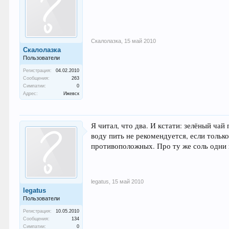
Скалолазка
,
15 май 2010
Скалолазка
Пользователи
Регистрация:
04.02.2010
Сообщения:
263
Симпатии:
0
Адрес:
Ижевск
Я читал, что два. И кстати: зелёный чай
воду пить не рекомендуется, если тольк
противоположных. Про ту же соль одни г
legatus
,
15 май 2010
legatus
Пользователи
Регистрация:
10.05.2010
Сообщения:
134
Симпатии:
0