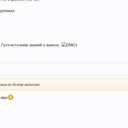
аренных.
 Гугл-источник знаний о книгах.
рным по белому написано
вляю