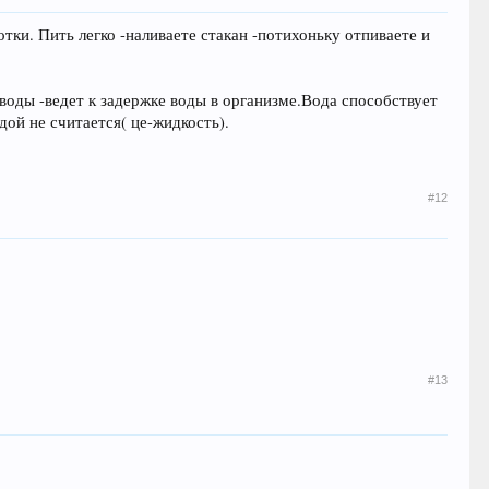
тки. Пить легко -наливаете стакан -потихоньку отпиваете и
оды -ведет к задержке воды в организме.Вода способствует
ой не считается( це-жидкость).
#12
#13