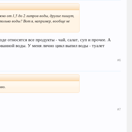
жно от 1,5 до 2 литров воды, другие пишут,
только воды? Вот я, например, вообще не
оде относятся все продукты - чай, салат, суп и прочее. А
ованной воды. У меня лично цикл выпил воды - туалет
#6
иво.
#7