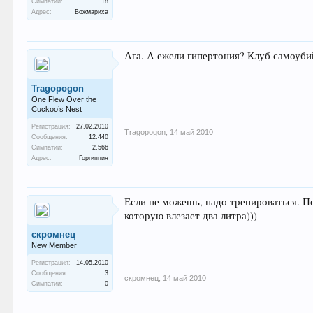
Симпатии:
18
Адрес:
Вожмариха
Ага. А ежели гипертония? Клуб самоуби
Tragopogon
One Flew Over the
Cuckoo’s Nest
Регистрация:
27.02.2010
Tragopogon
,
14 май 2010
Сообщения:
12.440
Симпатии:
2.566
Адрес:
Горгиппия
Если не можешь, надо тренироваться. П
которую влезает два литра)))
скромнец
New Member
Регистрация:
14.05.2010
Сообщения:
3
скромнец
,
14 май 2010
Симпатии:
0