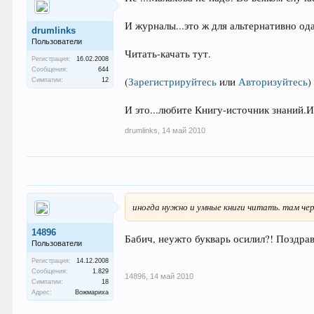
И журналы...это ж для альтернативно од
drumlinks
Пользователи
Читать-качать тут.
Регистрация:
16.02.2008
Сообщения:
644
(
Зарегистрируйтесь
или
Авторизуйтесь
)
Симпатии:
12
И это...любите Книгу-источник знаний.И
drumlinks
,
14 май 2010
иногда нужно и умные книги читать. там че
14896
Бабич, неужто букварь осилил?! Поздра
Пользователи
Регистрация:
14.12.2008
Сообщения:
1.829
14896
,
14 май 2010
Симпатии:
18
Адрес:
Вожмариха