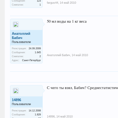
Сообщения:
123
fargus44
,
14 май 2010
Симпатии:
1
50 мл воды на 1 кг веса
Анатоллий
Бабич
Пользователи
Регистрация:
24.09.2009
Сообщения:
1.645
Анатоллий Бабич
,
14 май 2010
Симпатии:
2
Адрес:
Санкт-Петербург
С чего ты взял, Бабич? Среднестатистич
14896
Пользователи
Регистрация:
14.12.2008
Сообщения:
1.829
14896
,
14 май 2010