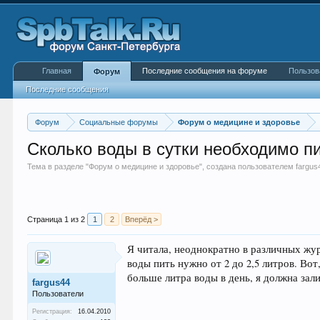
Главная
Последние сообщения на форуме
Пользов
Форум
Последние сообщения
Форум
Социальные форумы
Форум о медицине и здоровье
Сколько воды в сутки необходимо п
Тема в разделе "
Форум о медицине и здоровье
", создана пользователем
fargus
Страница 1 из 2
1
2
Вперёд >
Я читала, неоднократно в различных жур
воды пить нужно от 2 до 2,5 литров. Вот
больше литра воды в день, я должна зал
fargus44
Пользователи
Регистрация:
16.04.2010