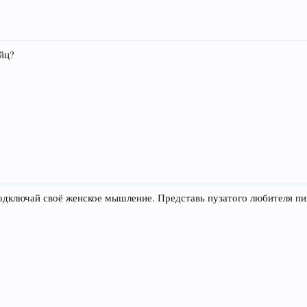
йц?
одключай своё женское мышление. Представь пузатого любителя пив