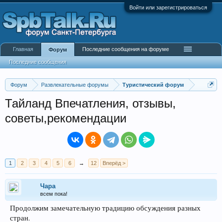
Войти или зарегистрироваться
Главная
Последние сообщения на форуме
Форум
Последние сообщения
Форум
Развлекательные форумы
Туристический форум
Тайланд Впечатления, отзывы,
советы,рекомендации
1
2
3
4
5
6
→
12
Вперёд >
Чара
всем пока!
Продолжим замечательную традицию обсуждения разных
стран.