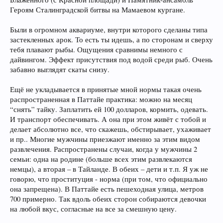
Героям Сталинградской битвы на Мамаевом кургане.
Были в огромном аквариуме, внутри которого сделаны типа
застекленных арок. То есть ты идешь, а по сторонам и сверху
тебя плавают рыбы. Ощущения сравнимы немного с
дайвингом. Эффект присутствия под водой среди рыб. Очень
забавно выглядят скаты снизу.
Ещё не укладывается в принятые мной нормы такая очень
распространенная в Паттайе практика: можно на месяц
“снять” тайку. Заплатить ей 100 долларов, кормить, одевать.
И транспорт обеспечивать. А она при этом живёт с тобой и
делает абсолютно все, что скажешь, обстирывает, ухаживает
и пр.. Многие мужчины приезжают именно за этим видом
развлечения. Распространены случаи, когда у мужчины 2
семьи: одна на родине (больше всех этим развлекаются
немцы), а вторая – в Тайланде. В обеих – дети и т.п. Я уж не
говорю, что проституция - норма (при том, что официально
она запрещена). В Паттайе есть пешеходная улица, метров
700 примерно. Так вдоль обеих сторон собираются девочки
на любой вкус, согласные на все за смешную цену.