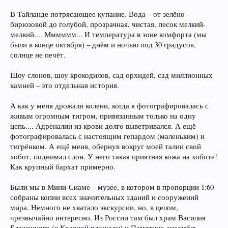
В Тайланде потрясающее купание. Вода – от зелёно-
бирюзовой до голубой, прозрачная, чистая, песок мелкий-
мелкий.... Мммммм... И температура в зоне комфорта (мы
были в конце октября) – днём и ночью под 30 градусов,
солнце не печёт.
Шоу слонов, шоу крокодилов, сад орхидей, сад миллионных
камней – это отдельная история.
А как у меня дрожали колени, когда я фотографировалась с
живым огромным тигром, привязанным только на одну
цепь.... Адреналин из крови долго выветривался. А ещё
фотографировалась с настоящим гепардом (маленьким) и
тигрёнком. А ещё меня, обернув вокруг моей талии свой
хобот, поднимал слон. У него такая приятная кожа на хоботе!
Как крупный бархат примерно.
Были мы в Мини-Сиаме – музее, в котором в пропорции 1:60
собраны копии всех значительных зданий и сооружений
мира. Немного не хватало экскурсии, но, в целом,
чрезвычайно интересно. Из России там был храм Василия
Блаженного (с Красной площади) и Памятник-ансамбль