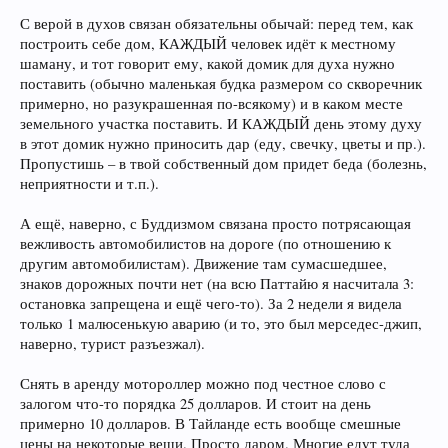
С верой в духов связан обязательны обычай: перед тем, как
построить себе дом, КАЖДЫЙ человек идёт к местному
шаману, и тот говорит ему, какой домик для духа нужно
поставить (обычно маленькая будка размером со скворечник
примерно, но разукрашенная по-всякому) и в каком месте
земельного участка поставить. И КАЖДЫЙ день этому духу
в этот домик нужно приносить дар (еду, свечку, цветы и пр.).
Пропустишь – в твой собственный дом придет беда (болезнь,
неприятности и т.п.).
А ещё, наверно, с Буддизмом связана просто потрясающая
вежливость автомобилистов на дороге (по отношению к
другим автомобилистам). Движение там сумасшедшее,
знаков дорожных почти нет (на всю Паттайю я насчитала 3:
остановка запрещена и ещё чего-то). За 2 недели я видела
только 1 малюсенькую аварию (и то, это был мерседес-джип,
наверно, турист разъезжал).
Снять в аренду мотороллер можно под честное слово с
залогом что-то порядка 25 долларов. И стоит на день
примерно 10 долларов. В Тайланде есть вообще смешные
цены на некоторые вещи. Просто даром. Многие едут туда