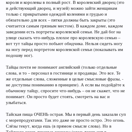
короля и королевы в полный рост. В королевский дворец (это
и действующий дворец, и музей) можно зайти женщинам
только с прикрытыми одеждой коленями и грудью и
обязательно для всех – пятки должны быть закрыты (это
считается самым грязным местом). В каждом доме, каждом
заведении есть портреты королевской семьи. Не дай бог на
улице сказать что-нибудь плохое про королевскую семью –
вот тут тайцы просто побьют обидчика. Нельзя сидеть ногу
на ногу перед портретом королевской семьи (показывать им
подошву ног).
Тайцы почти не понимают английский (только отдельные
слова, и то – персонал в гостинице и продавцы. Это все. Те
же отдельные слова, сложенные в целые смысловые фразы, -
не доступны пониманию в принципе). А если вы подойдёте к
обычному тайцу, спросите что-нибудь – он не скажет, что не
понимает. Он просто будет стоять, смотреть на вас и
улыбаться.
Тайская пища ОЧЕНЬ острая. Мы в первый день заказали суп
с морепродуктами. Так это даже не просто остро. Это огонь.
Слёзы текут, когда ешь (в прямом смысле слова). Но в
Тайланде очень вкусные ананасы (здесь таких нет в