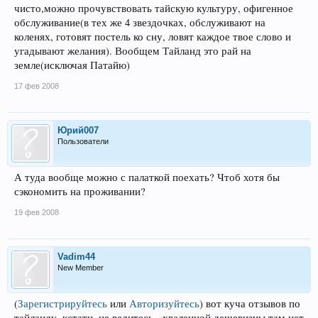
чисто,можно прочувствовать тайскую культуру, офигенное
обслуживание(в тех же 4 звездочках, обслуживают на
коленях, готовят постель ко сну, ловят каждое твое слово и
угадывают желания). Вообщем Тайланд это рай на
земле(исключая Патайю)
17 фев 2008
Юрий007
Пользователи
А туда вообще можно с палаткой поехать? Чтоб хотя бы
сэкономить на проживании?
19 фев 2008
Vadim44
New Member
(
Зарегистрируйтесь
или
Авторизуйтесь
)
вот куча отзывов по
тайланду. кстати, не ведитесь - хваленной дешевизны там нет