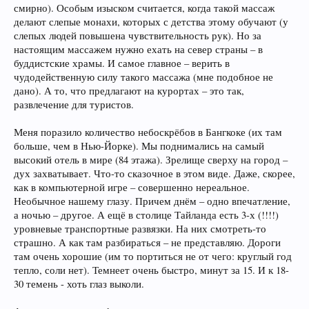
смирно). Особым изыском считается, когда такой массаж
делают слепые монахи, которых с детства этому обучают (у
слепых людей повышена чувствительность рук). Но за
настоящим массажем нужно ехать на север страны – в
буддистские храмы. И самое главное – верить в
чудодейственную силу такого массажа (мне подобное не
дано). А то, что предлагают на курортах – это так,
развлечение для туристов.
Меня поразило количество небоскрёбов в Бангкоке (их там
больше, чем в Нью-Йорке). Мы поднимались на самый
высокий отель в мире (84 этажа). Зрелище сверху на город –
дух захватывает. Что-то сказочное в этом виде. Даже, скорее,
как в компьютерной игре – совершенно нереальное.
Необычное нашему глазу. Причем днём – одно впечатление,
а ночью – другое. А ещё в столице Тайланда есть 3-х (!!!!)
уровневые транспортные развязки. На них смотреть-то
страшно. А как там разбираться – не представляю. Дороги
там очень хорошие (им то портиться не от чего: круглый год
тепло, соли нет). Темнеет очень быстро, минут за 15. И к 18-
30 темень - хоть глаз выколи.