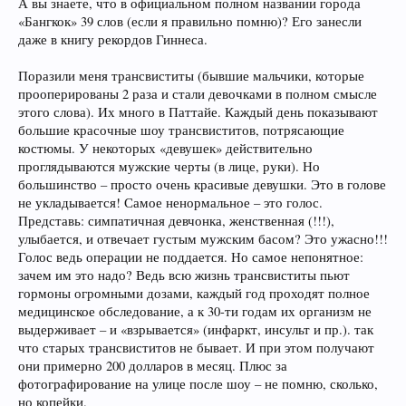
А вы знаете, что в официальном полном названии города
«Бангкок» 39 слов (если я правильно помню)? Его занесли
даже в книгу рекордов Гиннеса.
Поразили меня трансвиститы (бывшие мальчики, которые
прооперированы 2 раза и стали девочками в полном смысле
этого слова). Их много в Паттайе. Каждый день показывают
большие красочные шоу трансвиститов, потрясающие
костюмы. У некоторых «девушек» действительно
проглядываются мужские черты (в лице, руки). Но
большинство – просто очень красивые девушки. Это в голове
не укладывается! Самое ненормальное – это голос.
Представь: симпатичная девчонка, женственная (!!!),
улыбается, и отвечает густым мужским басом? Это ужасно!!!
Голос ведь операции не поддается. Но самое непонятное:
зачем им это надо? Ведь всю жизнь трансвиститы пьют
гормоны огромными дозами, каждый год проходят полное
медицинское обследование, а к 30-ти годам их организм не
выдерживает – и «взрывается» (инфаркт, инсульт и пр.). так
что старых трансвиститов не бывает. И при этом получают
они примерно 200 долларов в месяц. Плюс за
фотографирование на улице после шоу – не помню, сколько,
но копейки.