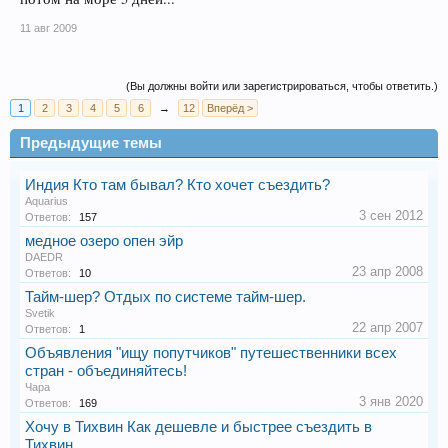
11 авг 2009
(Вы должны войти или зарегистрироваться, чтобы ответить.)
1
2
3
4
5
6
→
12
Вперёд >
Предыдущие темы
Индия Кто там бывал? Кто хочет съездить?
Aquarius
3 сен 2012
Ответов:
157
медное озеро опен эйр
DAEDR
23 апр 2008
Ответов:
10
Тайм-шер? Отдых по системе тайм-шер.
Svetik
22 апр 2007
Ответов:
1
Объявления "ищу попутчиков" путешественники всех
стран - объединяйтесь!
Чара
3 янв 2020
Ответов:
169
Хочу в Тихвин Как дешевле и быстрее съездить в
Тихвин