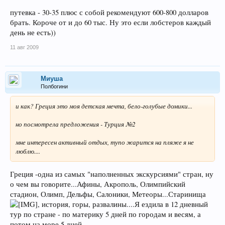
путевка - 30-35 плюс с собой рекомендуют 600-800 долларов
брать. Короче от и до 60 тыс. Ну это если лобстеров каждый
день не есть))
11 авг 2009
Миуша
Полбогини
и как? Греция это моя детская мечта, бело-голубые домики...
но посмотрела предложения - Турция №2
мне интересен активный отдых, тупо жарится на пляже я не
люблю....
Греция -одна из самых "наполненных экскурсиями" стран, ну
о чем вы говорите...Афины, Акрополь, Олимпийский
стадион, Олимп, Дельфы, Салоники, Метеоры...Старинища
, история, горы, развалины....Я ездила в 12 дневный
тур по стране - по материку 5 дней по городам и весям, а
потом на море 5 дней...