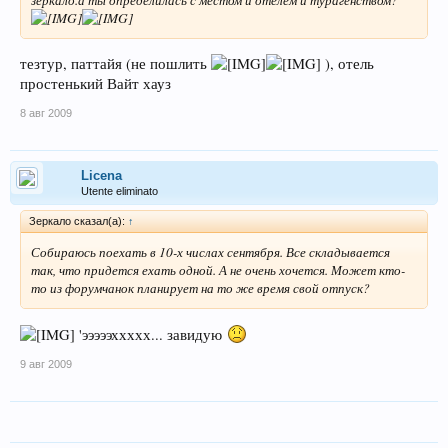
зеркало.а ты определилась с местом и отелем и турагенством?
тезтур, паттайя (не пошлить
), отель
простенький Вайт хауз
8 авг 2009
Licena
Utente eliminato
Зеркало сказал(а):
↑
Собираюсь поехать в 10-х числах сентября. Все складывается
так, что придется ехать одной. А не очень хочется. Может кто-
то из форумчанок планирует на то же время свой отпуск?
'эээээххххх... завидую
9 авг 2009