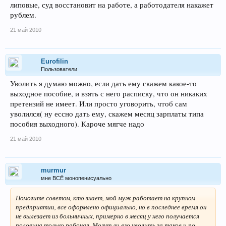
липовые, суд восстановит на работе, а работодателя накажет
рублем.
21 май 2010
Eurofilin
Пользователи
Уволить я думаю можно, если дать ему скажем какое-то
выходное пособие, и взять с него расписку, что он никаких
претензий не имеет. Или просто уговорить, чтоб сам
уволился( ну ессно дать ему, скажем месяц зарплаты типа
пособия выходного). Кароче мягче надо
21 май 2010
murmur
мне ВСЁ монопенисуально
Помогите советом, кто знает, мой муж работает на крупном
предприятии, все оформлено официально, но в последнее время он
не вылезает из больничных, примерно в месяц у него получается
половина только рабочая. Могут ли его уволить за такое и по