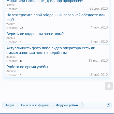
Моряк или Пожарный ))) Выбор профессии!
Фисун
25 дек 2010
Ответов:
15
На что тратите свой обеденный перерыв? обедаете или
нет?
validity
4 июн 2010
Ответов:
17
Верить ли кадровым агенствам?
Anni74
5 июн 2010
Ответов:
10
Актуальность фото либо видео оператора есть ли
смысл заняться чем-то подобным
djrap23
19 июл 2010
Ответов:
8
Работа во время учёбы
Annade
15 май 2010
Ответов:
10
Форум
Социальные форумы
Форум о работе