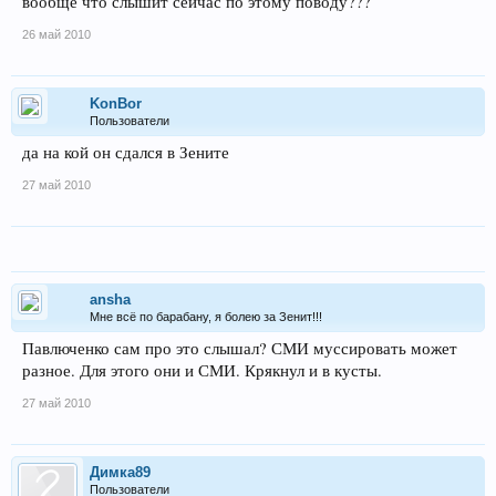
вообще что слышит сейчас по этому поводу???
26 май 2010
KonBor
Пользователи
да на кой он сдался в Зените
27 май 2010
ansha
Мне всё по барабану, я болею за Зенит!!!
Павлюченко сам про это слышал? СМИ муссировать может
разное. Для этого они и СМИ. Крякнул и в кусты.
27 май 2010
Димка89
Пользователи