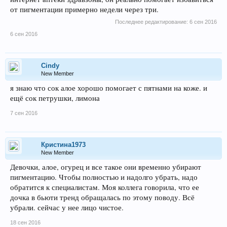
от пигментации примерно недели через три.
Последнее редактирование:
6 сен 2016
6 сен 2016
Cindy
New Member
я знаю что сок алое хорошо помогает с пятнами на коже. и
ещё сок петрушки, лимона
7 сен 2016
Кристина1973
New Member
Девочки, алое, огурец и все такое они временно убирают
пигментацию. Чтобы полностью и надолго убрать, надо
обратится к специалистам. Моя коллега говорила, что ее
дочка в бьюти тренд обращалась по этому поводу. Всё
убрали. сейчас у нее лицо чистое.
18 сен 2016