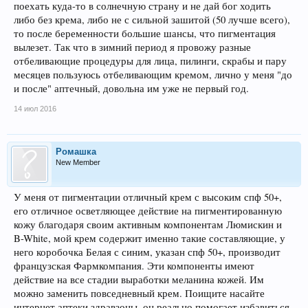
поехать куда-то в солнечную страну и не дай бог ходить
либо без крема, либо не с сильной зашитой (50 лучше всего),
то после беременности большие шансы, что пигментация
вылезет. Так что в зимний период я провожу разные
отбеливающие процедуры для лица, пилинги, скрабы и пару
месяцев пользуюсь отбеливающим кремом, лично у меня "до
и после" аптечный, довольна им уже не первый год.
14 июл 2016
Ромашка
New Member
У меня от пигментации отличный крем с высоким спф 50+,
его отличное осветляющее действие на пигментированную
кожу благодаря своим активным компонентам Люмискин и
B-White, мой крем содержит именно такие составляющие, у
него коробочка Белая с синим, указан спф 50+, производит
французская Фармкомпания. Эти компоненты имеют
действие на все стадии выработки меланина кожей. Им
можно заменить повседневный крем. Поищите насайте
интернет аптеки здравзоны, он реально помогает избавиться